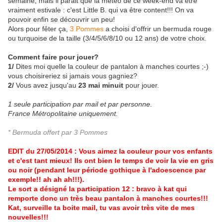
semaine, mais il parait que la météo de ce week-end va être
vraiment estivale : c'est Little B. qui va être content!!! On va
pouvoir enfin se découvrir un peu!
Alors pour fêter ça,
3 Pommes
a choisi d'offrir un bermuda rouge
ou turquoise de la taille (3/4/5/6/8/10 ou 12 ans) de votre choix.
Comment faire pour jouer?
1/
Dites moi quelle la couleur de pantalon à manches courtes ;-)
vous choisireriez si jamais vous gagniez?
2/
Vous avez jusqu'au
23 mai minuit
pour jouer.
1 seule participation par mail et par personne.
France Métropolitaine uniquement.
* Bermuda offert par 3 Pommes
EDIT du 27/05/2014 : Vous aimez la couleur pour vos enfants
et c'est tant mieux! Ils ont bien le temps de voir la vie en gris
ou noir (pendant leur période gothique à l'adoescence par
exemple!! ah ah ah!!!).
Le sort a désigné la participation 12 : bravo à kat qui
remporte donc un très beau pantalon à manches courtes!!!
Kat, surveille ta boite mail, tu vas avoir très vite de mes
nouvelles!!!