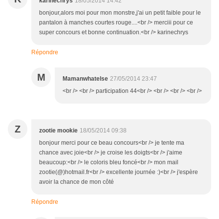
karinechrys
18/05/2014 14:42
bonjour,alors moi pour mon monstre,j'ai un petit faible pour le
pantalon à manches courtes rouge....<br /> merciii pour ce
super concours et bonne continuation.<br /> karinechrys
Répondre
M
Mamanwhatelse
27/05/2014 23:47
<br /> <br /> participation 44<br /> <br /> <br /> <br />
Z
zootie mookie
18/05/2014 09:38
bonjour merci pour ce beau concours<br /> je tente ma
chance avec joie<br /> je croise les doigts<br /> j'aime
beaucoup:<br /> le coloris bleu foncé<br /> mon mail
zootie(@)hotmail.fr<br /> excellente journée :)<br /> j'espère
avoir la chance de mon côté
Répondre