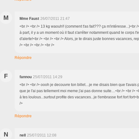
M
Mme Faust
26/07/2011 21:47
<br /> <br /> 13 kg waouh!! (comment t'as fait??? ça m'intéresse...)<br /
à part, il y a un moment où il faut s'arrêter notamment quand le corps t
d'alerte!<br /> <br /> <br /> Alors, je te dirais juste bonnes vacances, rep
/> <br /> <br /> <br />
Répondre
F
fannou
25/07/2011 14:29
<br /> <br /> oooh je decouvre ton billet....je me disais bien que t'avais
que je l'ai pas tellement moi meme j'ai pas donne suite....<br /> <br /> <
à tes loulous...surtout profite des vacances...je t'embrasse fort fort fort<b
/>
Répondre
N
nell
25/07/2011 12:08