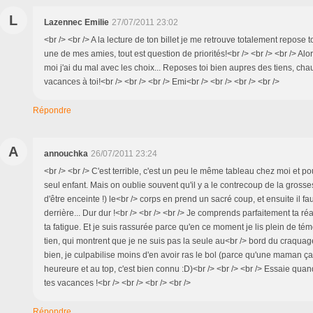
L
Lazennec Emilie
27/07/2011 23:02
<br /> <br /> A la lecture de ton billet je me retrouve totalement repose 
une de mes amies, tout est question de priorités!<br /> <br /> <br /> Alor
moi j'ai du mal avec les choix... Reposes toi bien aupres des tiens, ch
vacances à toi!<br /> <br /> <br /> Emi<br /> <br /> <br /> <br />
Répondre
A
annouchka
26/07/2011 23:24
<br /> <br /> C'est terrible, c'est un peu le même tableau chez moi et pou
seul enfant. Mais on oublie souvent qu'il y a le contrecoup de la grosse
d'être enceinte !) le<br /> corps en prend un sacré coup, et ensuite il fa
derrière... Dur dur !<br /> <br /> <br /> Je comprends parfaitement ta réac
ta fatigue. Et je suis rassurée parce qu'en ce moment je lis plein de 
tien, qui montrent que je ne suis pas la seule au<br /> bord du craquage.
bien, je culpabilise moins d'en avoir ras le bol (parce qu'une maman ça 
heureure et au top, c'est bien connu :D)<br /> <br /> <br /> Essaie qua
tes vacances !<br /> <br /> <br /> <br />
Répondre