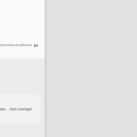
ansforme en démon
mps ... bon courage!