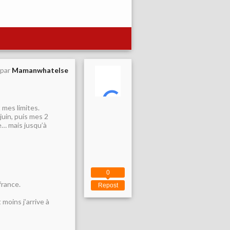
 par
Mamanwhatelse
t mes limites.
juin, puis mes 2
e… mais jusqu’à
0
france.
Repost
 moins j’arrive à