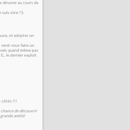
de dévorer au cours de
 suis sûre !!).
ause, et adopter un
 venir vous faire un
ne vais quand même pas
E., le dernier exploit
 côtés !!!
 la chance de découvrir
r grande amitié