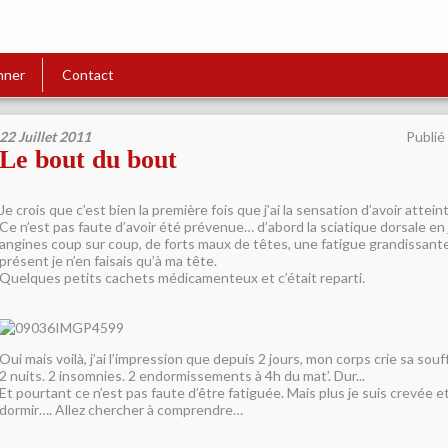
nner
Contact
22 Juillet 2011
Publié
Le bout du bout
Je crois que c’est bien la première fois que j’ai la sensation d’avoir attein
Ce n’est pas faute d’avoir été prévenue… d’abord la sciatique dorsale en 
angines coup sur coup, de forts maux de têtes, une fatigue grandissant
présent je n’en faisais qu’à ma tête.
Quelques petits cachets médicamenteux et c’était reparti.
Oui mais voilà, j’ai l’impression que depuis 2 jours, mon corps crie sa souf
2 nuits. 2 insomnies. 2 endormissements à 4h du mat’. Dur...
Et pourtant ce n’est pas faute d’être fatiguée. Mais plus je suis crevée et
dormir…. Allez chercher à comprendre…