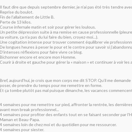
Il faut dire que depuis septembre dernier, je n’ai pas été très tendre av
Reprise du boulot.
Fin de l’allaitement de Little B.
Perte de 13 kilos.
Course infernale matin et soir pour gérer les loulous.
Un petite dépression suite à ma remise en cause professionnelle (pleure
sa voiture, ça n’a pas du lui faire du bien, croyez-moi…).
Une cogitation intense pour trouver comment équilibrer vie professionnell
De longues heures à peser le pour et le contre pour savoir si j’abandonna
D’intenses réflexions pour faire vivre ce blog.
Bichonner encore et encore mon Homme.
Courir à droite et gauche pour gérer la « maison » et continuer à voir les am
Bref, aujourd’hui, je crois que mon corps me dit STOP. Qu’il me deman
poser, de prendre du temps pour me remettre en forme.
Et ça tombe plutôt pas mal puisque dimanche, les vacances commencent
4 semaines pour me remettre sur pied, affronter la rentrée, les dernièr
avant mon break professionnel...
4 semaines pour profiter des enfants tout en se faisant seconder par l’
Maman et Beau-Papa.
4 semaines loin de chez moi et du quotidien pour me ressourcer.
4 semaines pour siester.