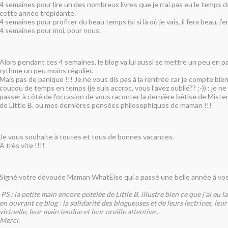
4 semaines pour lire un des nombreux livres que je n’ai pas eu le temps 
cette année trépidante.
4 semaines pour profiter du beau temps (si si là où je vais, il fera beau, j’en
4 semaines pour moi, pour nous.
Alors pendant ces 4 semaines, le blog va lui aussi se mettre un peu en p
rythme un peu moins régulier.
Mais pas de panique !!! Je ne vous dis pas à la rentrée car je compte bien
coucou de temps en temps (je suis accroc, vous l'avez oublié?? ;-)) : je 
passer à côté de l’occasion de vous raconter la dernière bêtise de Mister 
de Little B. ou mes dernières pensées philosophiques de maman !!!
Je vous souhaite à toutes et tous de bonnes vacances.
A très vite !!!!
Signé votre dévouée Maman WhatElse qui a passé une belle année à vos
PS : la petite main encore potelée de Little B. illustre bien ce que j'ai eu
en ouvrant ce blog : la solidarité des blogueuses et de leurs lectrices, leu
virtuelle, leur main tendue et leur oreille attentive...
Merci.