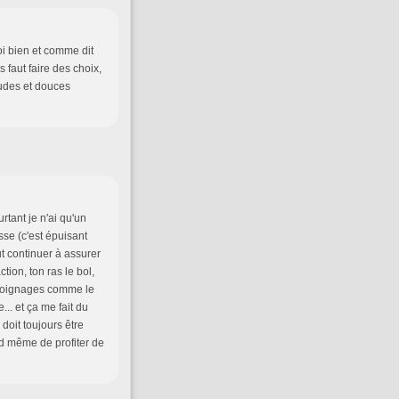
toi bien et comme dit
s faut faire des choix,
audes et douces
rtant je n'ai qu'un
sse (c'est épuisant
ut continuer à assurer
tion, ton ras le bol,
témoignages comme le
.. et ça me fait du
doit toujours être
nd même de profiter de