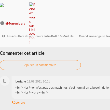
#Mon univers
Les résultats des concours Lutin Botté & Mustela
Quand mon ange se tr
Commenter cet article
Ajouter un commentaire
L
Loriane
13/08/2011 20:11
<br /> <br /> on n'est pas des machines, c'est normal on a besoin de te
<br /> <br /> <br /> <br />
Répondre