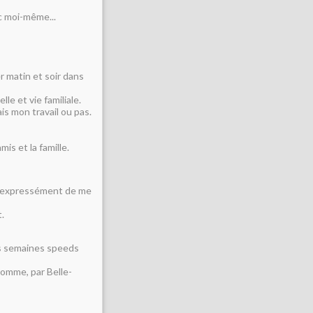
ec moi-même...
r matin et soir dans
e et vie familiale.
is mon travail ou pas.
is et la famille.
de expressément de me
.
es semaines speeds
Homme, par Belle-