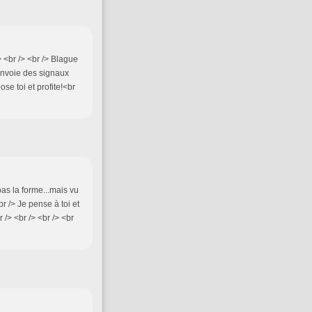
> <br /> <br /> Blague
'envoie des signaux
ose toi et profite!<br
 pas la forme...mais vu
br /> Je pense à toi et
r /> <br /> <br /> <br