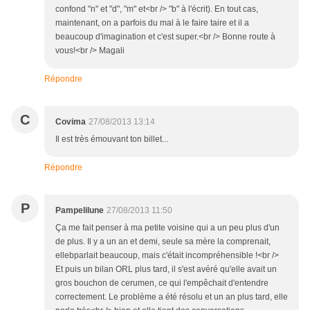
confond "n" et "d", "m" et<br /> "b" à l'écrit). En tout cas,
maintenant, on a parfois du mal à le faire taire et il a
beaucoup d'imagination et c'est super.<br /> Bonne route à
vous!<br /> Magali
Répondre
C
Covima
27/08/2013 13:14
Il est très émouvant ton billet...
Répondre
P
Pampelilune
27/08/2013 11:50
Ça me fait penser à ma petite voisine qui a un peu plus d'un
de plus. Il y a un an et demi, seule sa mère la comprenait,
ellebparlait beaucoup, mais c'était incompréhensible !<br />
Et puis un bilan ORL plus tard, il s'est avéré qu'elle avait un
gros bouchon de cerumen, ce qui l'empêchait d'entendre
correctement. Le problème a été résolu et un an plus tard, elle