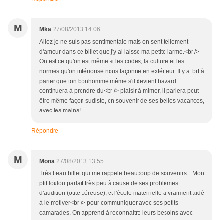
M
Mka
27/08/2013 14:06
Allez je ne suis pas sentimentale mais on sent tellement
d'amour dans ce billet que j'y ai laissé ma petite larme.<br />
On est ce qu'on est même si les codes, la culture et les
normes qu'on intériorise nous façonne en extérieur. Il y a fort à
parier que ton bonhomme même s'il devient bavard
continuera à prendre du<br /> plaisir à mimer, il parlera peut
être même façon sudiste, en souvenir de ses belles vacances,
avec les mains!
Répondre
M
Mona
27/08/2013 13:55
Très beau billet qui me rappele beaucoup de souvenirs... Mon
ptit loulou parlait très peu à cause de ses problèmes
d'audition (otite céreuse), et l'école maternelle a vraiment aidé
à le motiver<br /> pour communiquer avec ses petits
camarades. On apprend à reconnaitre leurs besoins avec