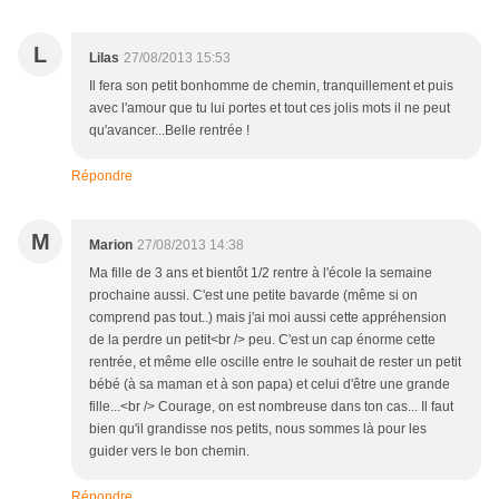
L
Lilas
27/08/2013 15:53
Il fera son petit bonhomme de chemin, tranquillement et puis
avec l'amour que tu lui portes et tout ces jolis mots il ne peut
qu'avancer...Belle rentrée !
Répondre
M
Marion
27/08/2013 14:38
Ma fille de 3 ans et bientôt 1/2 rentre à l'école la semaine
prochaine aussi. C'est une petite bavarde (même si on
comprend pas tout..) mais j'ai moi aussi cette appréhension
de la perdre un petit<br /> peu. C'est un cap énorme cette
rentrée, et même elle oscille entre le souhait de rester un petit
bébé (à sa maman et à son papa) et celui d'être une grande
fille...<br /> Courage, on est nombreuse dans ton cas... Il faut
bien qu'il grandisse nos petits, nous sommes là pour les
guider vers le bon chemin.
Répondre