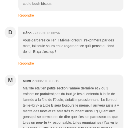
coule bouh bisous
Répondre
D
Débo
27/08/2013 08:56
Vous garderez ce lien !! Même lorsqu'il s'exprimera par des
mots, toi seule saura en le regardant ce qu'il pense au fond
de lui. Et ça c'est top !
Répondre
M
Mutti
27/08/2013 08:19
Ma fille était en petite section l'année dernière et 2 ou 3
enfants ne parlaient pas du tout, je les ai entendu à la fin de
l'année à la fête de l'école, c'était impressionnant ! Le lien qui
te lie<br /> à Little B sera toujours le même, il arrivera juste à y
mettre des mots et ce sera très touchant aussi ! :) Quant aux
gens qui se permettent de dire que c'est un paresseux ou que
tu es un peu<br /> responsable, tu les enquiquines ( t'as vu je