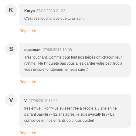
K
Karya
27/08/2013 21:22
C'est très touchant ce que tu as écrit.
Répondre
S
supamam
27/08/2013 19:08
Très touchant. Comme pour tout nos bébés ont chacun leur
rythme ! Ne t'inquiète pas vous allez garder votre petit truc à
vous encore longtemps j'en suis sûre ;)
Répondre
V
V.
27/08/2013 16:22
très émue....<br /> Je suis rentrée à l'école à 3 ans en ne
parlant pas<br /> 32 ans après, je suis avocat!<br /> La
confiance en nos enfants doit nous guider!
Répondre