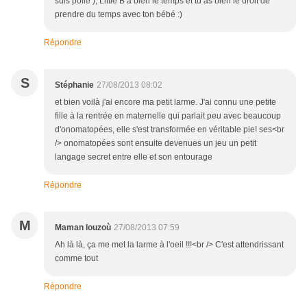
suis polie ), Little B a bien le temps et tu as bien le droit de
prendre du temps avec ton bébé :)
Répondre
S
Stéphanie
27/08/2013 08:02
et bien voilà j'ai encore ma petit larme. J'ai connu une petite
fille à la rentrée en maternelle qui parlait peu avec beaucoup
d'onomatopées, elle s'est transformée en véritable pie! ses<br
/> onomatopées sont ensuite devenues un jeu un petit
langage secret entre elle et son entourage
Répondre
M
Maman louzoù
27/08/2013 07:59
Ah là là, ça me met la larme à l'oeil !!!<br /> C'est attendrissant
comme tout
Répondre