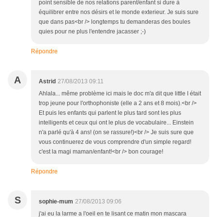
point sensible de nos relations parent/enfant si dure à
équilibrer entre nos désirs et le monde exterieur. Je suis sure
que dans pas<br /> longtemps tu demanderas des boules
quies pour ne plus l'entendre jacasser ;-)
Répondre
A
Astrid
27/08/2013 09:11
Ahlala... même problème ici mais le doc m'a dit que little I était
trop jeune pour l'orthophoniste (elle a 2 ans et 8 mois).<br />
Et puis les enfants qui parlent le plus tard sont les plus
intelligents et ceux qui ont le plus de vocabulaire... Einstein
n'a parlé qu'à 4 ans! (on se rassure!)<br /> Je suis sure que
vous continuerez de vous comprendre d'un simple regard!
c'est la magi maman/enfant!<br /> bon courage!
Répondre
S
sophie-mum
27/08/2013 09:06
j'ai eu la larme a l'oeil en te lisant ce matin mon mascara