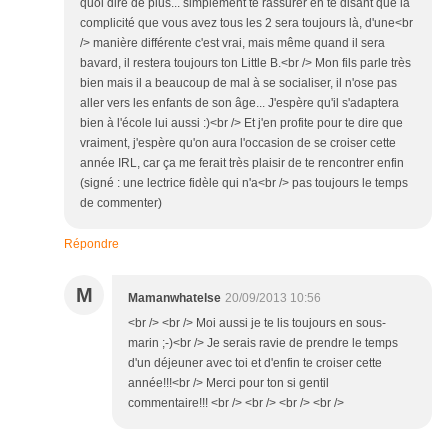
quoi dire de plus... simplement te rassurer en te disant que la
complicité que vous avez tous les 2 sera toujours là, d'une<br
/> manière différente c'est vrai, mais même quand il sera
bavard, il restera toujours ton Little B.<br /> Mon fils parle très
bien mais il a beaucoup de mal à se socialiser, il n'ose pas
aller vers les enfants de son âge... J'espère qu'il s'adaptera
bien à l'école lui aussi :)<br /> Et j'en profite pour te dire que
vraiment, j'espère qu'on aura l'occasion de se croiser cette
année IRL, car ça me ferait très plaisir de te rencontrer enfin
(signé : une lectrice fidèle qui n'a<br /> pas toujours le temps
de commenter)
Répondre
M
Mamanwhatelse
20/09/2013 10:56
<br /> <br /> Moi aussi je te lis toujours en sous-
marin ;-)<br /> Je serais ravie de prendre le temps
d'un déjeuner avec toi et d'enfin te croiser cette
année!!!<br /> Merci pour ton si gentil
commentaire!!! <br /> <br /> <br /> <br />