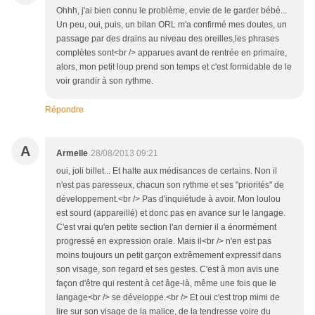
Ohhh, j'ai bien connu le problème, envie de le garder bébé...
Un peu, oui, puis, un bilan ORL m'a confirmé mes doutes, un
passage par des drains au niveau des oreilles,les phrases
complètes sont<br /> apparues avant de rentrée en primaire,
alors, mon petit loup prend son temps et c'est formidable de le
voir grandir à son rythme.
Répondre
A
Armelle
28/08/2013 09:21
oui, joli billet... Et halte aux médisances de certains. Non il
n'est pas paresseux, chacun son rythme et ses "priorités" de
développement.<br /> Pas d'inquiétude à avoir. Mon loulou
est sourd (appareillé) et donc pas en avance sur le langage.
C'est vrai qu'en petite section l'an dernier il a énormément
progressé en expression orale. Mais il<br /> n'en est pas
moins toujours un petit garçon extrêmement expressif dans
son visage, son regard et ses gestes. C'est à mon avis une
façon d'être qui restent à cet âge-là, même une fois que le
langage<br /> se développe.<br /> Et oui c'est trop mimi de
lire sur son visage de la malice, de la tendresse voire du