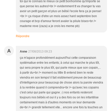
toi qui le connais le mieux ce petit bonhomme qu'importe se
que pense les autres!<br /> evidemment tt va changer tu vas
avoir un petit garçon et plus un bébé l'ecole fera ça je pense!
<br /> ça risque d'etre un mois assez hard septembre bon
courage et bcp d'amour feront avaler la pilule bises<br />
mademe reve (zaza) a je crois les meme pb)
Répondre
A
Anne
27/08/2013 09:23
ça m'agace profondément aujourd'hui cette comparaison
systématiue entre les enfants; à celui qui marche le plus tôt,
qui sera propre le plus tôt, qui parle mieux que son copain,...
à partir du<br /> moment ou little B entend bien le reste
viendra en son temps! il fait visiblement preuve de beaucoup
d'intelligence pour beaucoup de chose alors la parole viendra
à la rentrée quand il comprendra<br /> qu'avec les copains
c'est celui qui parle qui gagne ;-) nos enfants resteront
toujours nos bébés et oui il y a des fois ou on les infantilise
certainement mais à d'autres moments on leur demande
de<br /> grandir tellement vite... encore une fois tu touches un