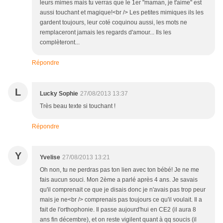
leurs mimes mais tu verras que le 1er "maman, je t'aime" est
aussi touchant et magique!<br /> Les petites mimiques ils les
gardent toujours, leur coté coquinou aussi, les mots ne
remplaceront jamais les regards d'amour... Ils les
complèteront...
Répondre
L
Lucky Sophie
27/08/2013 13:37
Très beau texte si touchant !
Répondre
Y
Yvelise
27/08/2013 13:21
Oh non, tu ne perdras pas ton lien avec ton bébé! Je ne me
fais aucun souci. Mon 2ème a parlé après 4 ans. Je savais
qu'il comprenait ce que je disais donc je n'avais pas trop peur
mais je ne<br /> comprenais pas toujours ce qu'il voulait. Il a
fait de l'orthophonie. Il passe aujourd'hui en CE2 (il aura 8
ans fin décembre), et on reste vigilent quant à qq soucis (il