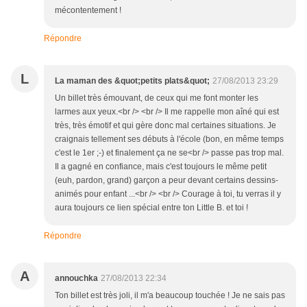
mécontentement !
Répondre
L
La maman des &quot;petits plats&quot;
27/08/2013 23:29
Un billet très émouvant, de ceux qui me font monter les
larmes aux yeux.<br /> <br /> Il me rappelle mon aîné qui est
très, très émotif et qui gère donc mal certaines situations. Je
craignais tellement ses débuts à l'école (bon, en même temps
c'est le 1er ;-) et finalement ça ne se<br /> passe pas trop mal.
Il a gagné en confiance, mais c'est toujours le même petit
(euh, pardon, grand) garçon a peur devant certains dessins-
animés pour enfant ...<br /> <br /> Courage à toi, tu verras il y
aura toujours ce lien spécial entre ton Little B. et toi !
Répondre
A
annouchka
27/08/2013 22:34
Ton billet est très joli, il m'a beaucoup touchée ! Je ne sais pas