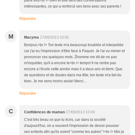
parle très<br /> bien et elle tient des conversations
intéressantes, ce qui a renforcé ses liens avec ses parents !
Répondre
M
Macyma
27/08/2013 10:02
Bonjour,<br /> Ton texte m'a beaucoup troublée et interpellée
car j'ai eu l'impression d'être face à Paquet. Je l'ai vu mimer et
prononcer ces quelques mots. Źhomme me dit de ne pas
m'inquiéter, qu'il a encore le<br /> temps! Il ne rentre pas
encore a l'école cette année mais il a deux ans et demi. Que
de questions et de doutes dans ma tête, ton texte m'a fait du
bien. Je me sens moins seule! Merci...
Répondre
C
Confidences de maman
27/08/2013 10:00
C'est très beau ce que tu écris, car dans la société
d'aujourd'hui, on a souvent l'impression de devoir pousser
ses enfants afin qu'ils soient "comme les autres" !<br /> Moi je