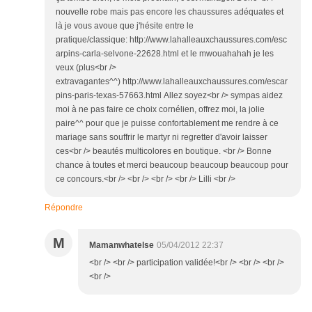
nouvelle robe mais pas encore les chaussures adéquates et
là je vous avoue que j'hésite entre le
pratique/classique: http://www.lahalleauxchaussures.com/esc
arpins-carla-selvone-22628.html et le mwouahahah je les
veux (plus<br />
extravagantes^^) http://www.lahalleauxchaussures.com/escar
pins-paris-texas-57663.html Allez soyez<br /> sympas aidez
moi à ne pas faire ce choix cornélien, offrez moi, la jolie
paire^^ pour que je puisse confortablement me rendre à ce
mariage sans souffrir le martyr ni regretter d'avoir laisser
ces<br /> beautés multicolores en boutique. <br /> Bonne
chance à toutes et merci beaucoup beaucoup beaucoup pour
ce concours.<br /> <br /> <br /> <br /> Lilli <br />
Répondre
M
Mamanwhatelse
05/04/2012 22:37
<br /> <br /> participation validée!<br /> <br /> <br />
<br />