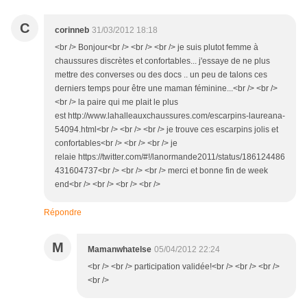
C
corinneb
31/03/2012 18:18
<br /> Bonjour<br /> <br /> <br /> je suis plutot femme à
chaussures discrètes et confortables... j'essaye de ne plus
mettre des converses ou des docs .. un peu de talons ces
derniers temps pour être une maman féminine...<br /> <br />
<br /> la paire qui me plait le plus
est http://www.lahalleauxchaussures.com/escarpins-laureana-
54094.html<br /> <br /> <br /> je trouve ces escarpins jolis et
confortables<br /> <br /> <br /> je
relaie https://twitter.com/#!/lanormande2011/status/186124486
431604737<br /> <br /> <br /> merci et bonne fin de week
end<br /> <br /> <br /> <br />
Répondre
M
Mamanwhatelse
05/04/2012 22:24
<br /> <br /> participation validée!<br /> <br /> <br />
<br />