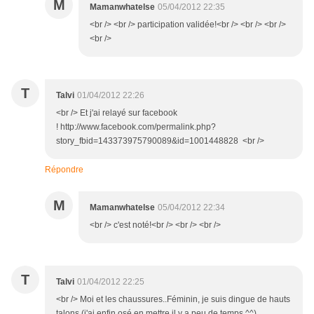
M
Mamanwhatelse
05/04/2012 22:35
<br /> <br /> participation validée!<br /> <br /> <br />
<br />
T
Talvi
01/04/2012 22:26
<br /> Et j'ai relayé sur facebook
! http://www.facebook.com/permalink.php?
story_fbid=143373975790089&id=1001448828 <br />
Répondre
M
Mamanwhatelse
05/04/2012 22:34
<br /> c'est noté!<br /> <br /> <br />
T
Talvi
01/04/2012 22:25
<br /> Moi et les chaussures..Féminin, je suis dingue de hauts
talons (j'ai enfin osé en mettre il y a peu de temps ^^).