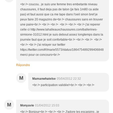
<br /> coucou.. je suis une femme tres embetante niveau
chaussures, il faut deja pas de talon (je fais 1m80 ca aide
pas) et faut aussi que ca me tape dans l'oeil sinon bref je
peux faire 20 magazins de<br /> chaussures sans en trouver
une paire<br /> <br /> <br /> <br /> <br /> <br /> j'ai reperer
celle ci http://www.lahalleauxchaussures.com/ballerines-
sirmione-31012.html je suis debout assez longtemps dans la
journée faut que je soit confortable<br /> <br /> <br /> <br />
<br /> <br /> j'ai relayer sur twitter
https://twitter.com/#!/marie5573/status/186475489299406848
merci pour ce concours<br />
Répondre
M
Mamanwhatelse
05/04/2012 22:32
<br /> participation validée!<br /> <br /> <br />
M
Monyavie
01/04/2012 15:03
<br /> Bonjour<br /> <br /> <br /> J'adore les escarpins , je