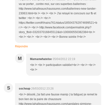
va se porter , contre moi, sur ces superbes ballerines :
http://www.lahalleauxchaussures.com/ballerines-new-lander-
23063.html<br /> <br /> <br /> J'ai relayé le concours sur fb et
twitter :<br /> <br /> <br />
https://twitter.com/#!/naira761/status/185043762974699521<b
r /> <br /> <br /> http://www.facebook.com/permalink.php?
story_fbid=332037016845512&id=100000550382384<br />
<br /> <br /> <br /> <br /> <br /> Bonne soirée !!<br />
Répondre
M
Mamanwhatelse
05/04/2012 22:19
<br /> <br /> participation validée!<br /> <br /> <br />
<br />
S
sochoup
26/03/2012 23:26
<br /> désolé, j'ai fait une fausse manip ( la fatigue) je remet le
bon lien de la paire de chaussure
http://www.lahalleauxchaussures.com/sandales-sirmione-