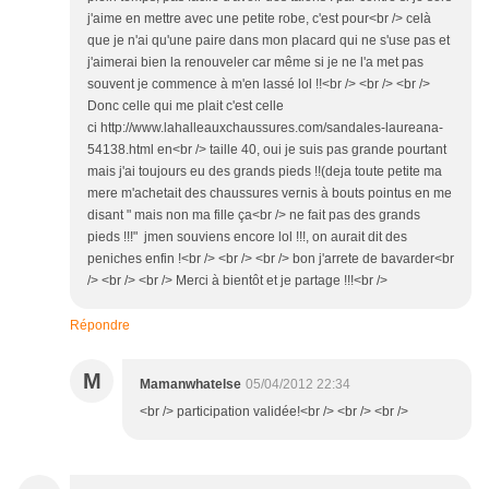
j'aime en mettre avec une petite robe, c'est pour<br /> celà
que je n'ai qu'une paire dans mon placard qui ne s'use pas et
j'aimerai bien la renouveler car même si je ne l'a met pas
souvent je commence à m'en lassé lol !!<br /> <br /> <br />
Donc celle qui me plait c'est celle
ci http://www.lahalleauxchaussures.com/sandales-laureana-
54138.html en<br /> taille 40, oui je suis pas grande pourtant
mais j'ai toujours eu des grands pieds !!(deja toute petite ma
mere m'achetait des chaussures vernis à bouts pointus en me
disant " mais non ma fille ça<br /> ne fait pas des grands
pieds !!!" jmen souviens encore lol !!!, on aurait dit des
peniches enfin !<br /> <br /> <br /> bon j'arrete de bavarder<br
/> <br /> <br /> Merci à bientôt et je partage !!!<br />
Répondre
M
Mamanwhatelse
05/04/2012 22:34
<br /> participation validée!<br /> <br /> <br />