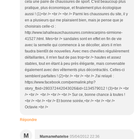
cela une paire de chaussures de sport. C'est beaucoup plus
pratique, plus économique, et finalement plus écologique
aussi ! (1)<br /> <br /> <br /> Parmi les chaussures du site, il y
en a plusieurs qui me plairaient bien, mais je pense que je
choisirais celle-ci :
http://www.lahalleauxchaussures.com/escarpins-sirmione-
41527.html. Mes<br /> sandales sont en effet en fin de vie
avec la semelle qui commence à se décoller, alors il m'en
faudra bientôt de nouvelles. Avec mes chevilles régulièrement
défaillantes, il m'en faut de pas trop<br /> hautes et assez
stables, tout en étant à peu près élégante, mais convenable
également avec des vêtements plus décontractés. Celles-ci
semblent parfaites ! (2)<br /> <br /> <br /> J'ai relayé :
https://www.facebook.com/permalink.php?
story_fbid=280372442043026&id=1134579012 ! (3)<br /> <br
/> <br /> <br /> <br /> <br /> Sur ce, bonne chance à toutes !
<br /> <br /> <br /> Et bonne soirée,<br /> <br /> <br />
Octavie.<br />
Répondre
M
Mamanwhatelse
05/04/2012 22:36