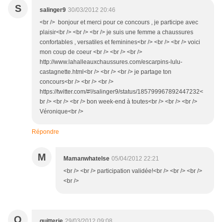
S
salinger9
30/03/2012 20:46
<br /> bonjour et merci pour ce concours , je participe avec
plaisir<br /> <br /> <br /> je suis une femme a chaussures
confortables , versatiles et feminines<br /> <br /> <br /> voici
mon coup de coeur <br /> <br /> <br />
http://www.lahalleauxchaussures.com/escarpins-lulu-
castagnette.html<br /> <br /> <br /> je partage ton
concours<br /> <br /> <br />
https://twitter.com/#!/salinger9/status/185799967892447232<
br /> <br /> <br /> bon week-end à toutes<br /> <br /> <br />
Véronique<br />
Répondre
M
Mamanwhatelse
05/04/2012 22:21
<br /> <br /> participation validée!<br /> <br /> <br />
<br />
Q
quitterie
29/03/2012 09:08