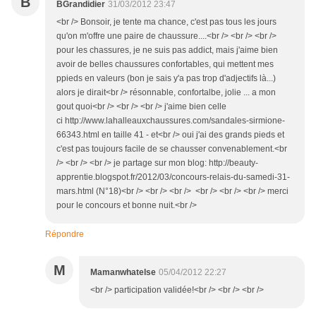
B
BGrandidier
31/03/2012 23:47
<br /> Bonsoir, je tente ma chance, c'est pas tous les jours
qu'on m'offre une paire de chaussure....<br /> <br /> <br />
pour les chassures, je ne suis pas addict, mais j'aime bien
avoir de belles chaussures confortables, qui mettent mes
ppieds en valeurs (bon je sais y'a pas trop d'adjectifs là...)
alors je dirait<br /> résonnable, confortalbe, jolie ... a mon
gout quoi<br /> <br /> <br /> j'aime bien celle
ci http://www.lahalleauxchaussures.com/sandales-sirmione-
66343.html en taille 41 - et<br /> oui j'ai des grands pieds et
c'est pas toujours facile de se chausser convenablement.<br
/> <br /> <br /> je partage sur mon blog: http://beauty-
apprentie.blogspot.fr/2012/03/concours-relais-du-samedi-31-
mars.html (N°18)<br /> <br /> <br /> <br /> <br /> <br /> merci
pour le concours et bonne nuit.<br />
Répondre
M
Mamanwhatelse
05/04/2012 22:27
<br /> participation validée!<br /> <br /> <br />