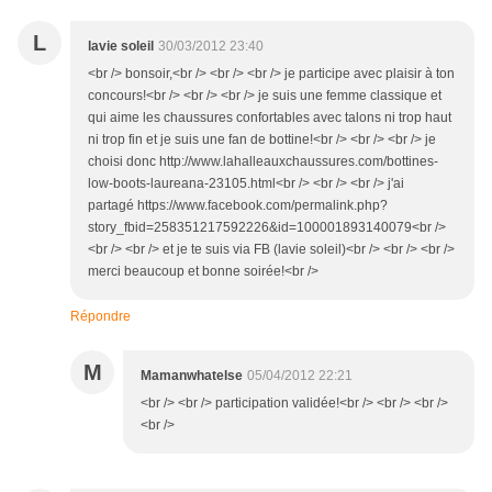
L
lavie soleil
30/03/2012 23:40
<br /> bonsoir,<br /> <br /> <br /> je participe avec plaisir à ton
concours!<br /> <br /> <br /> je suis une femme classique et
qui aime les chaussures confortables avec talons ni trop haut
ni trop fin et je suis une fan de bottine!<br /> <br /> <br /> je
choisi donc http://www.lahalleauxchaussures.com/bottines-
low-boots-laureana-23105.html<br /> <br /> <br /> j'ai
partagé https://www.facebook.com/permalink.php?
story_fbid=258351217592226&id=100001893140079<br />
<br /> <br /> et je te suis via FB (lavie soleil)<br /> <br /> <br />
merci beaucoup et bonne soirée!<br />
Répondre
M
Mamanwhatelse
05/04/2012 22:21
<br /> <br /> participation validée!<br /> <br /> <br />
<br />