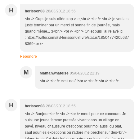
H
herisson08
28/03/2012 18:56
<br /> Oups je suis allée trop vite,<br /> <br /> <br /> je voulais
juste terminer par un merci et bonne fin de journée, mais
quand même... :)<br /> <br /> <br /> Oh et puis j'ai relayé ici
: https://twitter.com/#!/Herisson08livre/status/18504774205637
8369<br />
Répondre
M
Mamanwhatelse
05/04/2012 22:19
<br /> <br /> c'est noté!<br /> <br /> <br /> <br />
H
herisson08
28/03/2012 18:55
<br /> Bonjour,<br /> <br /> <br /> merci pour ce concours! Je
suis une jeune femme pressée vivant dans un village en
pavé, niveau chaussure c'est donc pour moi aussi du plat,
sauf pour les exceptions où j'adore me percher sur des<br />
talons (mais j'ai déjà tué deux paires sur les pavés :/) <br />