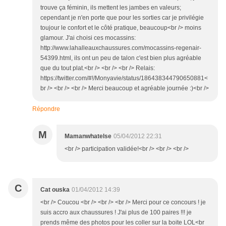
trouve ça féminin, ils mettent les jambes en valeurs;
cependant je n'en porte que pour les sorties car je privilégie
toujour le confort et le côté pratique, beaucoup<br /> moins
glamour. J'ai choisi ces mocassins:
http://www.lahalleauxchaussures.com/mocassins-regenair-
54399.html, ils ont un peu de talon c'est bien plus agréable
que du tout plat.<br /> <br /> <br /> Relais:
https://twitter.com/#!/Monyavie/status/186438344790650881<
br /> <br /> <br /> Merci beaucoup et agréable journée :)<br />
Répondre
M
Mamanwhatelse
05/04/2012 22:31
<br /> participation validée!<br /> <br /> <br />
C
Cat ouska
01/04/2012 14:39
<br /> Coucou <br /> <br /> <br /> Merci pour ce concours ! je
suis accro aux chaussures ! J'ai plus de 100 paires !!! je
prends même des photos pour les coller sur la boite LOL<br