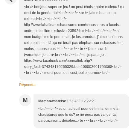
<br /> bonjour, super ce jeu ! on peut choisir notre cadeau ! ça
c'est de la générosité<br /> <br /> <br /> j'aime beaucoup
celles ci<br /> <br /> <br />
http://www.lahalleauxchaussures.com/chaussures-a-lacets-
andre-collection-exclusive-23592.html<br /> <br /> <br /> si
mon budget me le permettait, je les prendrai, j'aime tout dans
cette bottine et là, ça ne ferait pas éléphant sur échasses ! du
moins je pense pas !<br /> <br /> <br /> j'aime sur fb
(veronique jouan)<br /> <br /> <br /> et je partage :
https://www.facebook.com/permalink.php?
story_fbid=374348179265329&id=100002601795368<br />
<br /> <br /> merci pour tout ceci, belle journée<br />
Répondre
M
Mamanwhatelse
05/04/2012 22:21
<br /> <br /> et ton adjectif pour définir la femme à
chaussures que tu es? je ne peux pas valider ta
participation... désolée...<br /> <br /> <br /> <br />