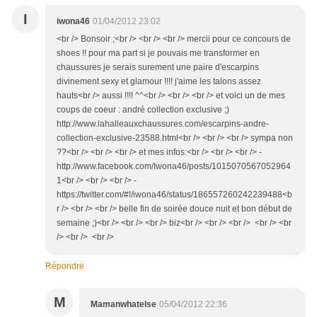
I
iwona46
01/04/2012 23:02
<br /> Bonsoir ;<br /> <br /> <br /> mercii pour ce concours de
shoes !! pour ma part si je pouvais me transformer en
chaussures je serais surement une paire d'escarpins
divinement sexy et glamour !!!! j'aime les talons assez
hauts<br /> aussi !!!! ^^<br /> <br /> <br /> et voici un de mes
coups de coeur : andré collection exclusive ;)
http://www.lahalleauxchaussures.com/escarpins-andre-
collection-exclusive-23588.html<br /> <br /> <br /> sympa non
??<br /> <br /> <br /> et mes infos:<br /> <br /> <br /> -
http://www.facebook.com/Iwona46/posts/1015070567052964
1<br /> <br /> <br /> -
https://twitter.com/#!/iwona46/status/186557260242239488<b
r /> <br /> <br /> belle fin de soirée douce nuit et bon début de
semaine ;)<br /> <br /> <br /> biz<br /> <br /> <br /> <br /> <br
/> <br /> <br />
Répondre
M
Mamanwhatelse
05/04/2012 22:36