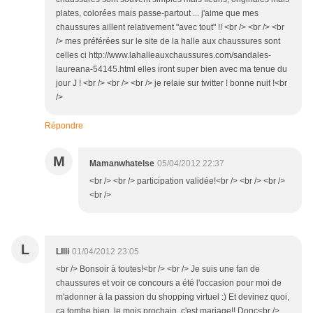
plates, colorées mais passe-partout ... j'aime que mes
chaussures aillent relativement "avec tout" !! <br /> <br /> <br
/> mes préférées sur le site de la halle aux chaussures sont
celles ci http://www.lahalleauxchaussures.com/sandales-
laureana-54145.html elles iront super bien avec ma tenue du
jour J ! <br /> <br /> <br /> je relaie sur twitter ! bonne nuit !<br
/>
Répondre
M
Mamanwhatelse
05/04/2012 22:37
<br /> <br /> participation validée!<br /> <br /> <br />
<br />
L
LIlli
01/04/2012 23:05
<br /> Bonsoir à toutes!<br /> <br /> Je suis une fan de
chaussures et voir ce concours a été l'occasion pour moi de
m'adonner à la passion du shopping virtuel :) Et devinez quoi,
ça tombe bien, le mois prochain, c'est mariage!! Donc<br />