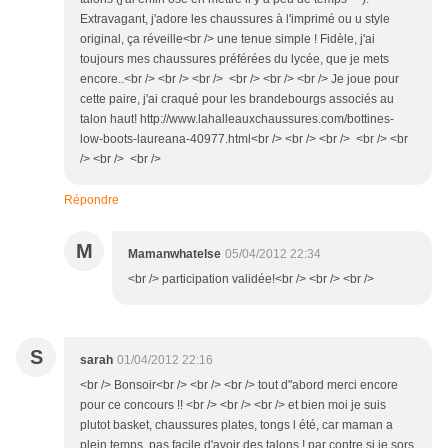
Extravagant, j'adore les chaussures à l'imprimé ou u style
original, ça réveille<br /> une tenue simple ! Fidèle, j'ai
toujours mes chaussures préférées du lycée, que je mets
encore..<br /> <br /> <br /> <br /> <br /> <br /> Je joue pour
cette paire, j'ai craqué pour les brandebourgs associés au
talon haut! http://www.lahalleauxchaussures.com/bottines-
low-boots-laureana-40977.html<br /> <br /> <br /> <br /> <br
/> <br /> <br />
Répondre
M
Mamanwhatelse
05/04/2012 22:34
<br /> participation validée!<br /> <br /> <br />
S
sarah
01/04/2012 22:16
<br /> Bonsoir<br /> <br /> <br /> tout d"abord merci encore
pour ce concours !! <br /> <br /> <br /> et bien moi je suis
plutot basket, chaussures plates, tongs l été, car maman a
plein temps, pas facile d'avoir des talons ! par contre si je sors