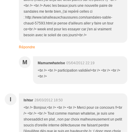
<br /> <br /> Avec les beaux jours une nouvelle paire de
sandales me tente bien, j'ai repéré celles ci
: http://www.lahalleauxchaussures.com/sandales-sable-
chaud-57593.html je pense d'ailleurs aller y faire un tour
ce<br /> week end pour les essayer car j'en ai vraiment
besoin avec le soleil de ces jours!<br />
Répondre
M
Mamanwhatelse
05/04/2012 22:19
<br /> <br /> participation validée!<br /> <br /> <br />
<br />
I
Ishtar
28/03/2012 18:50
<br /> Bonjour,<br /> <br /> <br /> Merci pour ce concours !!<br
/> <br /> <br /> Tout comme maman whatelse, je suis une
shoesaddict en plat , non par choix malheureusement un petit
soucis d'oreille interne défectueuse me faisant perdre
l'équilibre dès que je suis en hauteur<br /> :( donc mon choix