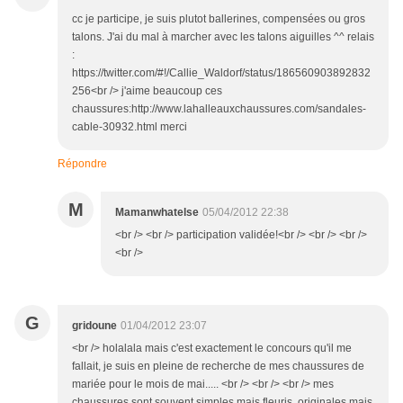
cc je participe, je suis plutot ballerines, compensées ou gros
talons. J'ai du mal à marcher avec les talons aiguilles ^^ relais
:
https://twitter.com/#!/Callie_Waldorf/status/186560903892832
256<br /> j'aime beaucoup ces
chaussures:http://www.lahalleauxchaussures.com/sandales-
cable-30932.html merci
Répondre
M
Mamanwhatelse
05/04/2012 22:38
<br /> <br /> participation validée!<br /> <br /> <br />
<br />
G
gridoune
01/04/2012 23:07
<br /> holalala mais c'est exactement le concours qu'il me
fallait, je suis en pleine de recherche de mes chaussures de
mariée pour le mois de mai..... <br /> <br /> <br /> mes
chaussures sont souvent simples mais fleuris, originales mais