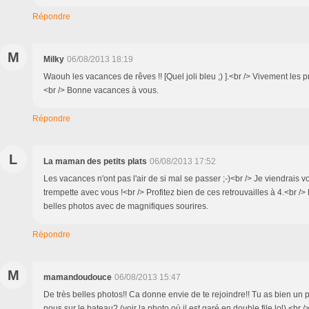
Répondre
M
Milky
06/08/2013 18:19
Waouh les vacances de rêves !! [Quel joli bleu ;) ].<br /> Vivement les 
<br /> Bonne vacances à vous.
Répondre
L
La maman des petits plats
06/08/2013 17:52
Les vacances n'ont pas l'air de si mal se passer ;-)<br /> Je viendrais vo
trempette avec vous !<br /> Profitez bien de ces retrouvailles à 4.<br />
belles photos avec de magnifiques sourires.
Répondre
M
mamandoudouce
06/08/2013 15:47
De très belles photos!! Ca donne envie de te rejoindre!! Tu as bien un
nous sur le bateau? (voir la photo où il est garé en double file lol).<br /