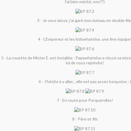
l'ai bien mérité, non??)
3 - Je vous laisse, j'ai garé mon bateau en double file
4 - L'Empereur et les kidswhatelse, une fine équipe
5 - La couette de Mister E. est installée : Papawhatelse a réussi sa miss
lui de nous rejoindre!
6 - J'hésite à y aller... elle est pas assez turquoise ;-
7 - En route pour Porquerolles!
8 - Père et fils