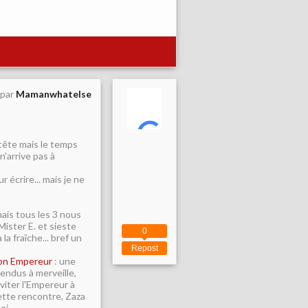
 par
Mamanwhatelse
n tête mais le temps
n'arrive pas à
 écrire... mais je ne
ais tous les 3 nous
ister E. et sieste
0
 la fraîche... bref un
Repost
son Empereur
: une
endus à merveille,
viter l'Empereur à
ette rencontre, Zaza
oi.