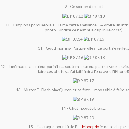
9 - Ce soir on dort ici!
10 - Lampions porquerollais... j'aime cette ambiance... A droite un int
photo... (indice ce n'est ni la caïpi ni le coca!)
11 - Good morning Porquerolles! Le port s'éveille....
12 - Eméraude, la couleur parfaite.... sautera, sautera pas? (si vous savie
faire ces photos... j'ai failli finir à l'eau avec l'iPhone!
13 - Mister E., Flash MacQueen et sa frite... impossible à faire so
14 - Chut! Ecoute bien....
15 - J'ai craqué pour Little B....
Monoprix
je ne te dis pas 