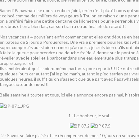
Samedi Papawhatelse nous a enfin rejoint, enfin c'est plutôt nous qui so
: coincé comme des milliers de voyageurs à Toulon en raison d'une panne
on a préféré faire une petite centaine de kilomètres pour le serrer plus 
nos bras et on a bien fait, car son train a eu au final 5h de retard!!!
Nos vacances à 4 pouvaient enfin commencer et elles ont débuté en be
en bateau de 2 jours à Porquerolles. Une vraie première pour les kidswha
super comportés aussi bien en mer qu'au port : je crois bien qu'ils ont ai
à faire la queue pour prendre une douche froide, à dormir sur le ponton à l
réveiller avec le soleil et à barboter dans une eau émeraude plus transp
propre baignoire!
Ils sembleraient qu'ils soient même partants pour repartir!!! De notre c
quelques jours car autant j'ai le pied marin, autant le pied terrien pas vr
quelques heures, il suffit qu'on s'asseoit quelque part avec Papawhatel
tangue autour de nous!!!
Belle semaine à toutes et tous, ici elle s'annonce encore pas mal, histoi
1 - Le bonheur, le vrai...
2 - Savoir se faire plaisir et se récompenser de mes 10 jours en solo ave