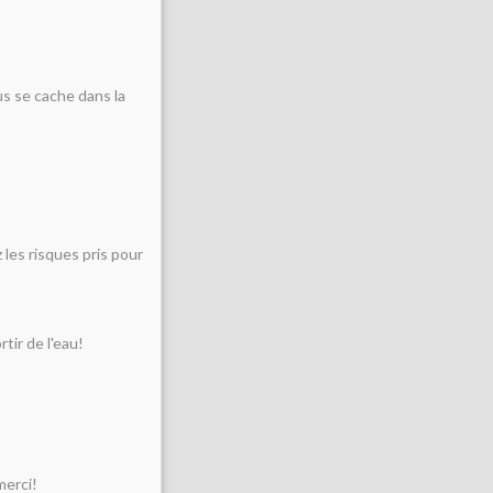
rus se cache dans la
z les risques pris pour
)
rtir de l'eau!
merci!