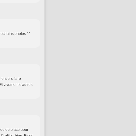
prochains photos ^^.
lontiers faire
 Et vivement d'autres
 peu de place pour
> Profitez-bien. Bises