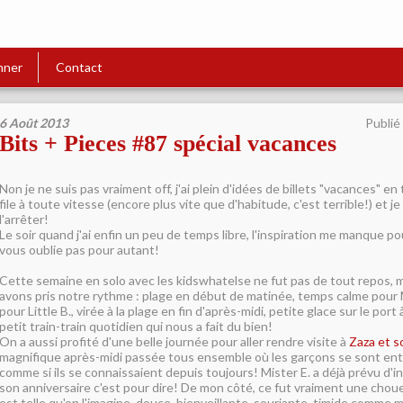
nner
Contact
6 Août 2013
Publié
Bits + Pieces #87 spécial vacances
Non je ne suis pas vraiment off, j'ai plein d'idées de billets "vacances" e
file à toute vitesse (encore plus vite que d'habitude, c'est terrible!) et je 
l'arrêter!
Le soir quand j'ai enfin un peu de temps libre, l'inspiration me manque pour
vous oublie pas pour autant!
Cette semaine en solo avec les kidswhatelse ne fut pas de tout repos, m
avons pris notre rythme : plage en début de matinée, temps calme pour M
pour Little B., virée à la plage en fin d'après-midi, petite glace sur le port à
petit train-train quotidien qui nous a fait du bien!
On a aussi profité d'une belle journée pour aller rendre visite à
Zaza et 
magnifique après-midi passée tous ensemble où les garçons se sont ent
comme si ils se connaissaient depuis toujours! Mister E. a déjà prévu d'in
son anniversaire c'est pour dire! De mon côté, ce fut vraiment une chou
est telle qu'on l'imagine, douce, bienveillante, souriante, timide comme m