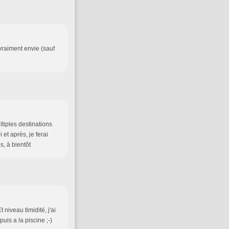
 vraiment envie (sauf
ltiples destinations
 et après, je ferai
, à bientôt
niveau timidité, j'ai
is a la piscine ;-)