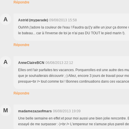
Répondre
A
Astrid (myparade)
09/08/2013 15:58
Ouhhh j'adore la couleur de l'eau ! Faudra qu'j'y aille un jour ça donne
le bateau... car à l'inverse de toi je n'ai pas DU TOUT le pied marin !).
Répondre
A
AnneClaireBCN
06/08/2013 22:12
Elles ont l'air parfaites tes vacances. Porquerolles est une autre des mu
que je souhaiterais découvrir ;-) Allez, encore 3 jours de travail pour moi
presque<br /> tout comme toi ! Bonnes continuations dans ces vacances
Répondre
M
madamezazaofmars
06/08/2013 19:09
Une belle semaine en effet et pour moi aussi une bien jolie rencontre. Et 
essayé de me surpasser :-)<br /> L'empereur ne s'amuse plus pareil depu