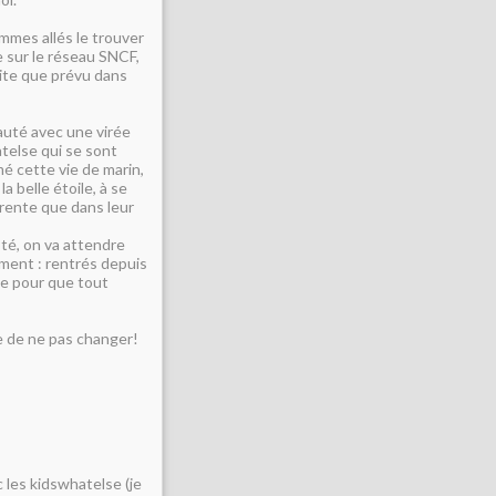
mmes allés le trouver
 sur le réseau SNCF,
vite que prévu dans
auté avec une virée
telse qui se sont
mé cette vie de marin,
a belle étoile, à se
arente que dans leur
ôté, on va attendre
aiment : rentrés depuis
se pour que tout
re de ne pas changer!
c les kidswhatelse (je