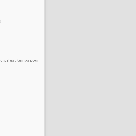
!
!
ion, il est temps pour
)