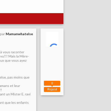
 par
Mamanwhatelse
s à vous raconter
vu!!! Mais la Mère-
veux que vous ayez
else, pas moins que
0
amans et leur
!!
Repost
ant un Mister E. ravi
nt que les enfants