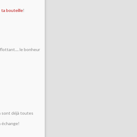
 ta bouteille
!
lottant.... le bonheur
a sont déjà toutes
 un échange!