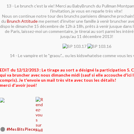
13 - Le brunch c'est la vie! Merci au BabyBrunch du Pullman Montpar
l'invitation, je vous en reparle très vite!
Nous on continue notre tour des brunchs parisiens dimanche prochain! J
du
Brunch Attitude
me permet d'inviter une famille à venir bruncher ave
dispo le dimanche 15 décembre de 12h à 18h, prêts à venir jusque dans 
de Paris, laissez-moi un commentaire, je tirerai au sort parmi les inté
jusqu'au 11 décembre 2013!
14 - Le vampire et le "graou"... ou les kidswhatelse comme vous les
EDIT du 12/12/2013 : Le tirage au sort a désigné la participation 5
qui va bruncher avec nous dimanche midi (sauf si elle accouche d'ici là
compris). Je t'envoie un mail très vite avec tous les détails!
merci d'avoir joué!
#Mes Bits Pieces