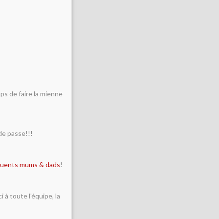
ps de faire la mienne
de passe!!!
luents mums & dads
!
 à toute l'équipe, la