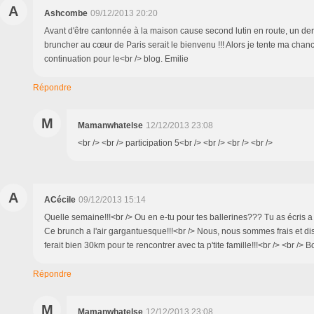
A
Ashcombe
09/12/2013 20:20
Avant d'être cantonnée à la maison cause second lutin en route, un derni
bruncher au cœur de Paris serait le bienvenu !!! Alors je tente ma chan
continuation pour le<br /> blog. Emilie
Répondre
M
Mamanwhatelse
12/12/2013 23:08
<br /> <br /> participation 5<br /> <br /> <br /> <br />
A
ACécile
09/12/2013 15:14
Quelle semaine!!!<br /> Ou en e-tu pour tes ballerines??? Tu as écris a 
Ce brunch a l'air gargantuesque!!!<br /> Nous, nous sommes frais et d
ferait bien 30km pour te rencontrer avec ta p'tite famille!!!<br /> <br />
Répondre
M
Mamanwhatelse
12/12/2013 23:08