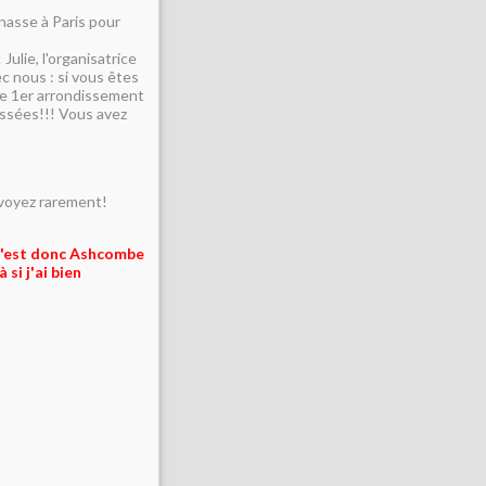
nasse à Paris pour
ulie, l'organisatrice
c nous : si vous êtes
le 1er arrondissement
réssées!!! Vous avez
 voyez rarement!
. C'est donc Ashcombe
 si j'ai bien