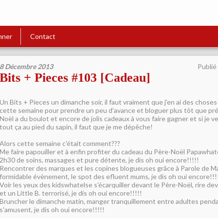
nner
Contact
8 Décembre 2013
Publié
Bits + Pieces #103 [Cadeau]
Un Bits + Pieces un dimanche soir, il faut vraiment que j'en ai des chose
cette semaine pour prendre un peu d'avance et bloguer plus tôt que pré
Noël a du boulot et encore de jolis cadeaux à vous faire gagner et si je 
tout ça au pied du sapin, il faut que je me dépêche!
Alors cette semaine c'était comment???
Me faire papouiller et à enfin profiter du cadeau du Père-Noël Papawhat
2h30 de soins, massages et pure détente, je dis oh oui encore!!!!!
Rencontrer des marques et les copines blogueuses grâce à Parole de M
formidable évènement, le spot des efluent mums, je dis oh oui encore!!!
Voir les yeux des kidswhatelse s'écarquiller devant le Père-Noël, rire dev
et un Little B. terrorisé, je dis oh oui encore!!!!!
Bruncher le dimanche matin, manger tranquillement entre adultes penda
s'amusent, je dis oh oui encore!!!!!