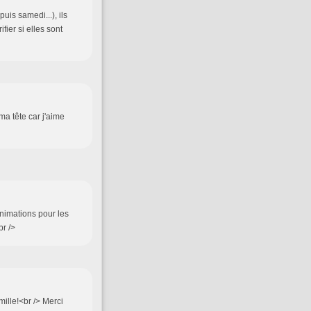
uis samedi...), ils
ier si elles sont
ma tête car j'aime
animations pour les
br />
ille!<br /> Merci