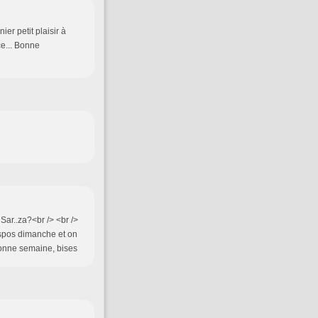
er petit plaisir à
ce... Bonne
Sar..za?<br /> <br />
ispos dimanche et on
 Bonne semaine, bises