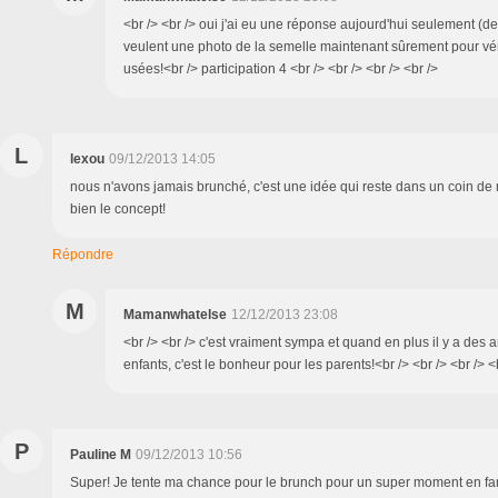
<br /> <br /> oui j'ai eu une réponse aujourd'hui seulement (dep
veulent une photo de la semelle maintenant sûrement pour vérif
usées!<br /> participation 4 <br /> <br /> <br /> <br />
L
lexou
09/12/2013 14:05
nous n'avons jamais brunché, c'est une idée qui reste dans un coin de 
bien le concept!
Répondre
M
Mamanwhatelse
12/12/2013 23:08
<br /> <br /> c'est vraiment sympa et quand en plus il y a des 
enfants, c'est le bonheur pour les parents!<br /> <br /> <br /> <
P
Pauline M
09/12/2013 10:56
Super! Je tente ma chance pour le brunch pour un super moment en fam