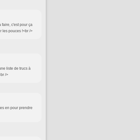
faire, c'est pour ça
r les pouces !<br />
une liste de trucs à
<br />
ites en pour prendre