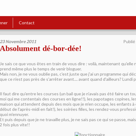
nner
Contact
23 Novembre 2011
Publié
Absolument dé-bor-dée!
Je sais ce que vous êtes en train de vous dire : voilà, maintenant qu'elle 
prend même plus le temps de venir bloguer.
Mais non, je ne vous oublie pas, c'est juste que j'ai un programme qui déc
que ce n'est pas près de s'arrêter avant.... avant quand d'ailleurs? Lundi p
Il faut dire qu'entre les courses (un bail que je n'avais pas été faire un to
moi qui me contentais des courses en ligne!!), les papotages copines, le
maison qui attendent depuis des mois que je m'en occupe, les enfants à 
début de l'après-midi en fait!), les soirées filles, les rendez-vous professio
quoi m'ennuyer.
Et puis depuis que je ne travaille plus, je ne sais pas ce qui se passe, ma
2 fois plus vite!!