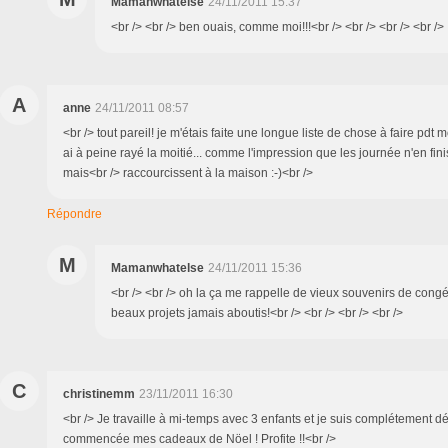
Mamanwhatelse
24/11/2011 15:37
<br /> <br /> ben ouais, comme moi!!!<br /> <br /> <br /> <br />
A
anne
24/11/2011 08:57
<br /> tout pareil! je m'étais faite une longue liste de chose à faire pdt
ai à peine rayé la moitié... comme l'impression que les journée n'en fin
mais<br /> raccourcissent à la maison :-)<br />
Répondre
M
Mamanwhatelse
24/11/2011 15:36
<br /> <br /> oh la ça me rappelle de vieux souvenirs de congé
beaux projets jamais aboutis!<br /> <br /> <br /> <br />
C
christinemm
23/11/2011 16:30
<br /> Je travaille à mi-temps avec 3 enfants et je suis complétement d
commencée mes cadeaux de Nöel ! Profite !!<br />