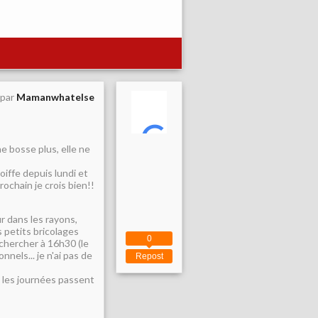
 par
Mamanwhatelse
ne bosse plus, elle ne
oiffe depuis lundi et
rochain je crois bien!!
ur dans les rayons,
s petits bricolages
0
chercher à 16h30 (le
nnels... je n'ai pas de
Repost
is les journées passent