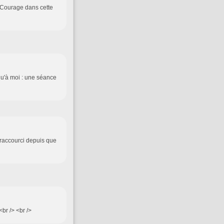
! Courage dans cette
 qu'à moi : une séance
t raccourci depuis que
 <br /> <br />