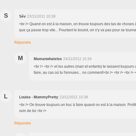
S
Sév
23/11/2011 10:38
<br /> Quand on est à la maison, on trouve toujours des tas de choses à 
que ça passe trop vite... Pourtant le boulot, on n'y va pas pour se tourne
Répondre
M
Mamanwhatelse
24/11/2011 15:34
<br /> <br /> et les autres (mari et enfants) te laissent toujours 
faire, au cas où tu t'ennuies... no comment!<br /> <br /> <br /> 
L
Louise - MummyPretty
23/11/2011 10:38
<br /> On trouve toujours un truc à faire quand on est à la maison. Prof
soin de toi.<br />
Répondre