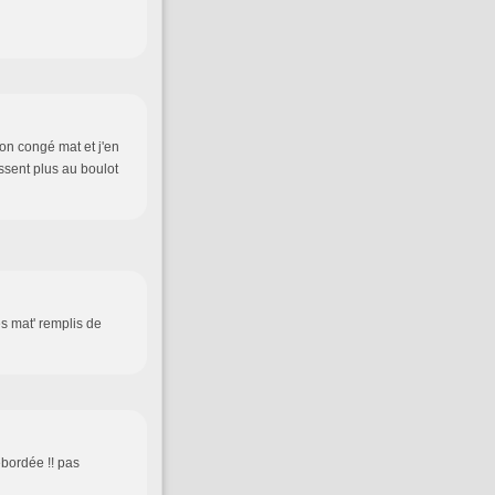
 mon congé mat et j'en
issent plus au boulot
s mat' remplis de
ébordée !! pas