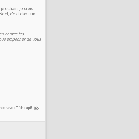
 prochain, je crois
Noël, c'est dans un
en contre les
vous empêcher de vous
nter avec T'choupi!