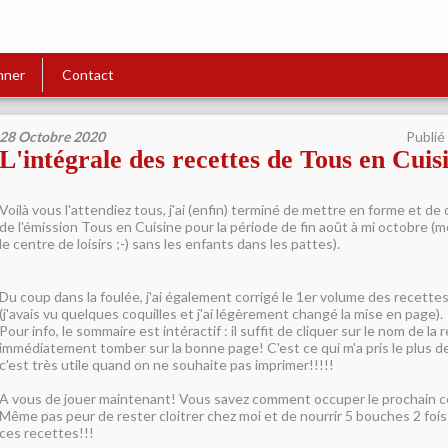
nner
Contact
28 Octobre 2020
Publié
L'intégrale des recettes de Tous en Cuis
Voilà vous l'attendiez tous, j'ai (enfin) terminé de mettre en forme et de
de l'émission Tous en Cuisine pour la période de fin août à mi octobre (m
le centre de loisirs ;-) sans les enfants dans les pattes).
Du coup dans la foulée, j'ai également corrigé le 1er volume des recettes 
(j'avais vu quelques coquilles et j'ai légèrement changé la mise en page).
Pour info, le sommaire est intéractif : il suffit de cliquer sur le nom de la
immédiatement tomber sur la bonne page! C'est ce qui m'a pris le plus de
c'est très utile quand on ne souhaite pas imprimer!!!!!
A vous de jouer maintenant! Vous savez comment occuper le prochain co
Même pas peur de rester cloitrer chez moi et de nourrir 5 bouches 2 fois
ces recettes!!!