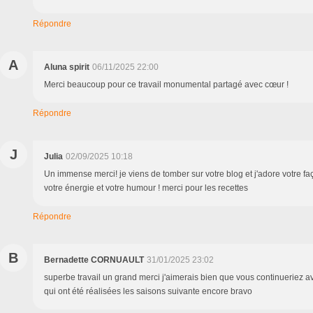
Répondre
A
Aluna spirit
06/11/2025 22:00
Merci beaucoup pour ce travail monumental partagé avec cœur !
Répondre
J
Julia
02/09/2025 10:18
Un immense merci! je viens de tomber sur votre blog et j'adore votre faç
votre énergie et votre humour ! merci pour les recettes
Répondre
B
Bernadette CORNUAULT
31/01/2025 23:02
superbe travail un grand merci j'aimerais bien que vous continueriez av
qui ont été réalisées les saisons suivante encore bravo