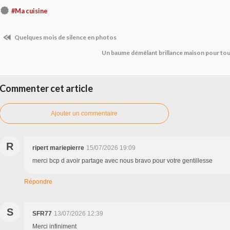
#Ma cuisine
Quelques mois de silence en photos
Un baume démêlant brillance maison pour to
Commenter cet article
Ajouter un commentaire
R
ripert mariepierre
15/07/2026 19:09
merci bcp d avoir partage avec nous bravo pour votre gentillesse
Répondre
S
SFR77
13/07/2026 12:39
Merci infiniment