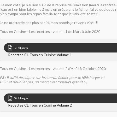
De mon côté, je n'ai rien suivi de la reprise de l'émission (merci la rentré
l'eau est un bien faible mot) mais en préparant le fichier j'ai vu quelques r
bien sympa pour les repas familiaux et que je vais vite tester!!
Je ne m'attarde pas plus par ici, mais promis je reviens vite!!!!
Tous en Cuisine - Les recettes - volume 1 de Mars à Juin 2020
Télécharger
Recettes CL Tous en Cuisine Volume 1
Tous en Cuisine - Les recettes - volume 2 d'Août à Octobre 2020
PS : Il suffit de cliquer sur le nom du fichier pour le télécharger ;-)
PS2 : et n'oubliez pas, un merci c'est toujours gratuit ;-)
Télécharger
Recettes CL Tous en Cuisine Volume 2