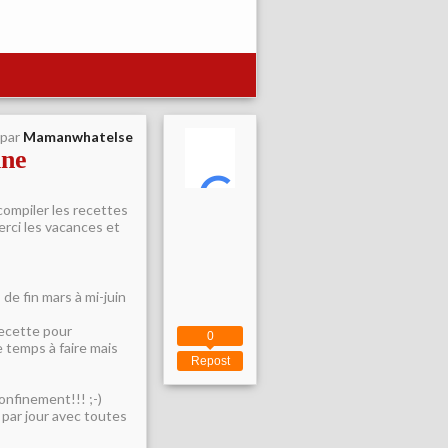
 par
Mamanwhatelse
ine
 compiler les recettes
erci les vacances et
de fin mars à mi-juin
 recette pour
0
 temps à faire mais
Repost
nfinement!!! ;-)
 par jour avec toutes