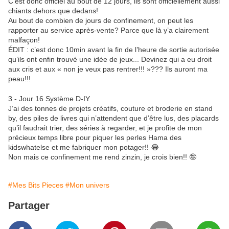
C’est donc officiel au bout de 12 jours, ils sont officiellement aussi
chiants dehors que dedans!
Au bout de combien de jours de confinement, on peut les
rapporter au service après-vente? Parce que là y’a clairement
malfaçon!
ÉDIT : c’est donc 10min avant la fin de l’heure de sortie autorisée
qu’ils ont enfin trouvé une idée de jeux... Devinez qui a eu droit
aux cris et aux « non je veux pas rentrer!!! »??? Ils auront ma
peau!!!
3 - Jour 16 Système D-IY
J’ai des tonnes de projets créatifs, couture et broderie en stand
by, des piles de livres qui n’attendent que d’être lus, des placards
qu’il faudrait trier, des séries à regarder, et je profite de mon
précieux temps libre pour piquer les perles Hama des
kidswhatelse et me fabriquer mon potager!! 😂
Non mais ce confinement me rend zinzin, je crois bien!! 🤪
#Mes Bits Pieces
#Mon univers
Partager