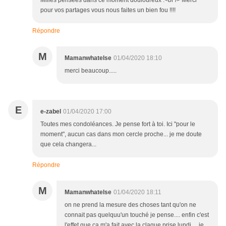
Milles pensées dans ce moment douloureux .<br /> Merci
pour vos partages vous nous faites un bien fou !!!!
Répondre
M
Mamanwhatelse
01/04/2020 18:10
merci beaucoup.....
E
e-zabel
01/04/2020 17:00
Toutes mes condoléances. Je pense fort à toi. Ici "pour le
moment", aucun cas dans mon cercle proche... je me doute
que cela changera...
Répondre
M
Mamanwhatelse
01/04/2020 18:11
on ne prend la mesure des choses tant qu'on ne
connait pas quelquu'un touché je pense.... enfin c'est
l'effet que ça m'a fait avec la claque prise lundi.... je