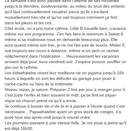
La semaine s'est donc passée dans l'attente de ses nouvelles
jusqu'à la dernière, bouleversante, au milieu du bruit des enfants
qu'il faut continuellement recadrer parce qu'ils s'excitent
mutuellement très vite et qu'on sait toujours comment ça finit :
dans les pleurs et les cris...
Côté école, on a pris notre rythme. Little B travaille bien, s'avance
même sur son programme. J'en fais faire le minimum à Sweet A
même si sa maitresse nous en demande beaucoup plus. Elle
aura quand même son bac, je ne me fais pas de soucis. Mister E
suit toujours ses cours à distance, même si on sent un certain
relâchement dans l'implication.... Heureusement les vacances
arrivent déjà pour nous vendredi soir. J'espère pouvoir souffler un
peu sur le rythme.
Les kidswhatelse vivent leur meilleure vie en pyjama jusqu'à 16h,
heure à laquelle on sort les défouler au garage pour jouer à
cache-cache ou faire de la trottinette.
Niveau repas, je sature. Préparer 2 fois par jour à manger pour 5
c'est juste l'enfer et bien souvent le midi, ça se finit en pique-
nique où chacun prend ce qu'il a envie...
Je continue à bosser de-ci de-là et à passer à l'école quand c'est
nécessaire... Papawhatelse ayant un gros stock de congés, il a
posé tous ses après-midi jusqu'à nouvel ordre.
Les journées passent à une vitesse folle. Je me pose à peine qu'il
est déjà 16h30.