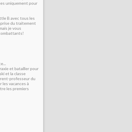
nces uniquement pour
ttle B avec tous les
reprise du traitement
mais je vous
s combattants!
e...
xie et batailler pour
ki et la classe
arent-professeur du
er les vacances à
ntre les premiers