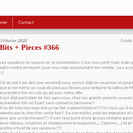
nner
Contact
3 Février 2020
Publié
Bits + Pieces #366
Les semaines se suivent et se ressemblent. C'est mon petit train-train q
mal à rendre attrayant pour vous mais qui pourtant me comble : ça a un p
;-)
J'ai du mal à me dire que vendredi nous serons déjà en vacances et pourtan
que je me mette un coup de pied aux fesses pour préparer la valise de Mi
la première fois en colo au ski avec notre ville.
Il est déjà parti plein de fois sans nous, chez ses grands-parents ou avec
la première fois où il part sans connaitre personne!!
Il ne dit trop rien mais moi ça me fait vraiment bizarre!!!! En tout cas, il 
viendra pas le chercher cette fois!! Il a son médoc pour les migraines et 
pour que ça n'arrive pas!!!! Il sort tout juste d'une grosse semaine gast
laver rideaux, couettes et shampouiner la moquette...... j'adoore.....) et je 
profite à fond de ses vacances!!!!
Little B et Sweet A auront eux la chance de se faire chouchouter pendan