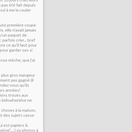
a pas été fait depuis
ssi à me la couler
oute première coupe
, elle n'avait jamais
qu'un paquet de
parfois crier... bref
ste ce qu'il faut pour
pour garder ses si
sse mèche, que j'ai
u plus gros mangeur
mment pas gagné (il
ndez-vous qu'ils
eurs années!
alons troués aux
s kidswhatelse ne
s choses à la maison,
t des sujets casse-
ui est papiers &
tive".....) ou photos à