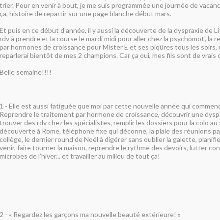
trier. Pour en venir à bout, je me suis programmée une journée de vaca
ça, histoire de repartir sur une page blanche début mars.
Et puis en ce début d'année, il y aussi la découverte de la dyspraxie de Li
rdv à prendre et la course le mardi midi pour aller chez la psychomot', la 
par hormones de croissance pour Mister E et ses piqûres tous les soirs, 
reparlerai bientôt de mes 2 champions. Car ça oui, mes fils sont de vrai
Belle semaine!!!!
1 -
Elle est aussi fatiguée que moi par cette nouvelle année qui commenc
Reprendre le traitement par hormone de croissance, découvrir une dyspra
trouver des rdv chez les spécialistes, remplir les dossiers pour la colo au s
découverte à Rome, téléphone fixe qui déconne, la plaie des réunions p
collège, le dernier round de Noël à digérer sans oublier la galette, planifi
venir, faire tourner la maison, reprendre le rythme des devoirs, lutter co
microbes de l’hiver... et travailler au milieu de tout ça!
2 -
« Regardez les garçons ma nouvelle beauté extérieure! »