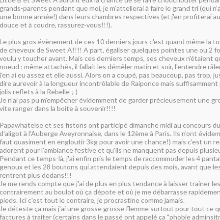
grands-parents pendant que moi, je m’attellerai à faire le grand tri (qui n'
une bonne année!) dans leurs chambres respectives (et j'en profiterai au
douce et à coudre, rassurez-vous!!!).
Le plus gros évènement de ces 10 derniers jours c'est quand même la t
de cheveux de Sweet A!!!! A part, égaliser quelques pointes une ou 2 fois
voulu y toucher avant. Mais ces derniers temps, ses cheveux n'étaient 
noeud : même attachés, il fallait les démêler matin et soir, l'entendre râler, 
j'en ai eu assez et elle aussi. Alors on a coupé, pas beaucoup, pas trop, ju
dire aurevoir à la longueur incontrôlable de Raiponce mais suffisamment 
jolis reflets à la Rebelle ;-)
Je n'ai pas pu m'empêcher évidemment de garder précieusement une gro
vite ranger dans la boite à souvenir!!!!
Papawhatelse et ses fistons ont participé dimanche midi au concours d
d'aligot à l'Auberge Aveyronnaise, dans le 12ème à Paris. Ils n'ont évide
faut quasiment en engloutir 3kg pour avoir une chance!) mais c'est un re
adorent pour l'ambiance festive et qu'ils ne manquent pas depuis plusi
Pendant ce temps-là, j'ai enfin pris le temps de raccommoder les 4 pant
genoux et les 28 boutons qui attendaient depuis des mois, avant que le
rentrent plus dedans!!!
Je me rends compte que j'ai de plus en plus tendance à laisser trainer le
contrairement au boulot où ça dépote et où je me débarrasse rapidemen
pieds. Ici c'est tout le contraire, je procrastine comme jamais.
Je déteste ça mais j'ai une grosse grosse flemme surtout pour tout ce q
factures à traiter (certains dans le passé ont appelé ça "phobie adminsitra