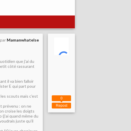
 par
Mamanwhatelse
uotidien que j'ai du
etit côté rassurant
t il va bien falloir
ster E qui part pour
 les scouts mais c'est
0
est prévenu : on ne
Repost
on croise les doigts
ro (j'ai quand même du
voudrais juste qu'il
t 10 jours chez leurs