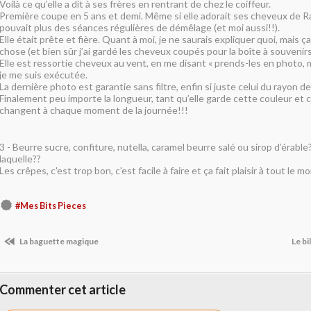
Voilà ce qu’elle a dit à ses frères en rentrant de chez le coiffeur.
Première coupe en 5 ans et demi. Même si elle adorait ses cheveux de Ra
pouvait plus des séances régulières de démêlage (et moi aussi!!).
Elle était prête et fière. Quant à moi, je ne saurais expliquer quoi, mais ç
chose (et bien sûr j’ai gardé les cheveux coupés pour la boîte à souvenirs
Elle est ressortie cheveux au vent, en me disant « prends-les en photo, 
je me suis exécutée.
La dernière photo est garantie sans filtre, enfin si juste celui du rayon de 
Finalement peu importe la longueur, tant qu’elle garde cette couleur et c
changent à chaque moment de la journée!!!
3 -
Beurre sucre, confiture, nutella, caramel beurre salé ou sirop d’érabl
laquelle??
Les crêpes, c'est trop bon, c'est facile à faire et ça fait plaisir à tout le m
#Mes Bits Pieces
La baguette magique
Le bi
Commenter cet article