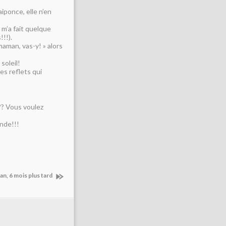
iponce, elle n’en
a m’a fait quelque
!!!).
maman, vas-y! » alors
soleil!
es reflets qui
e?? Vous voulez
onde!!!
lan, 6 mois plus tard