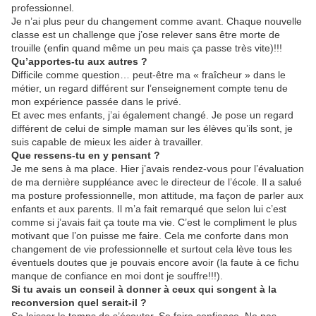
professionnel.
Je n’ai plus peur du changement comme avant. Chaque nouvelle
classe est un challenge que j’ose relever sans être morte de
trouille (enfin quand même un peu mais ça passe très vite)!!!
Qu’apportes-tu aux autres ?
Difficile comme question… peut-être ma « fraîcheur » dans le
métier, un regard différent sur l’enseignement compte tenu de
mon expérience passée dans le privé.
Et avec mes enfants, j’ai également changé. Je pose un regard
différent de celui de simple maman sur les élèves qu’ils sont, je
suis capable de mieux les aider à travailler.
Que ressens-tu en y pensant ?
Je me sens à ma place. Hier j’avais rendez-vous pour l’évaluation
de ma dernière suppléance avec le directeur de l’école. Il a salué
ma posture professionnelle, mon attitude, ma façon de parler aux
enfants et aux parents. Il m’a fait remarqué que selon lui c’est
comme si j’avais fait ça toute ma vie. C’est le compliment le plus
motivant que l’on puisse me faire. Cela me conforte dans mon
changement de vie professionnelle et surtout cela lève tous les
éventuels doutes que je pouvais encore avoir (la faute à ce fichu
manque de confiance en moi dont je souffre!!!).
Si tu avais un conseil à donner à ceux qui songent à la
reconversion quel serait-il ?