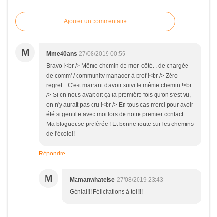
Ajouter un commentaire
M
Mme40ans
27/08/2019 00:55
Bravo !<br /> Même chemin de mon côté... de chargée
de comm' / community manager à prof !<br /> Zéro
regret... C'est marrant d'avoir suivi le même chemin !<br
/> Si on nous avait dit ça la première fois qu'on s'est vu,
on n'y aurait pas cru !<br /> En tous cas merci pour avoir
été si gentille avec moi lors de notre premier contact.
Ma blogueuse préférée ! Et bonne route sur les chemins
de l'école!!
Répondre
M
Mamanwhatelse
27/08/2019 23:43
Génial!!! Félicitations à toi!!!!