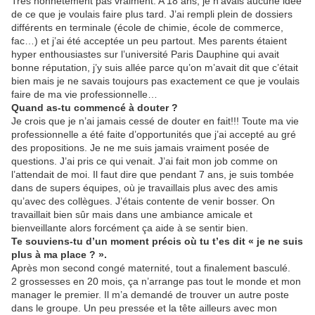
Très honnêtement pas vraiment. A 18 ans, je n’avais aucune idée
de ce que je voulais faire plus tard. J’ai rempli plein de dossiers
différents en terminale (école de chimie, école de commerce,
fac…) et j’ai été acceptée un peu partout. Mes parents étaient
hyper enthousiastes sur l’université Paris Dauphine qui avait
bonne réputation, j’y suis allée parce qu’on m’avait dit que c’était
bien mais je ne savais toujours pas exactement ce que je voulais
faire de ma vie professionnelle…
Quand as-tu commencé à douter ?
Je crois que je n’ai jamais cessé de douter en fait!!! Toute ma vie
professionnelle a été faite d’opportunités que j’ai accepté au gré
des propositions. Je ne me suis jamais vraiment posée de
questions. J’ai pris ce qui venait. J’ai fait mon job comme on
l’attendait de moi. Il faut dire que pendant 7 ans, je suis tombée
dans de supers équipes, où je travaillais plus avec des amis
qu’avec des collègues. J’étais contente de venir bosser. On
travaillait bien sûr mais dans une ambiance amicale et
bienveillante alors forcément ça aide à se sentir bien.
Te souviens-tu d’un moment précis où tu t’es dit « je ne suis
plus à ma place ? ».
Après mon second congé maternité, tout a finalement basculé.
2 grossesses en 20 mois, ça n’arrange pas tout le monde et mon
manager le premier. Il m’a demandé de trouver un autre poste
dans le groupe. Un peu pressée et la tête ailleurs avec mon