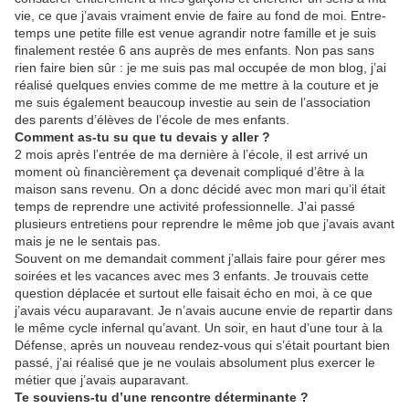
vie, ce que j’avais vraiment envie de faire au fond de moi. Entre-
temps une petite fille est venue agrandir notre famille et je suis
finalement restée 6 ans auprès de mes enfants. Non pas sans
rien faire bien sûr : je me suis pas mal occupée de mon blog, j’ai
réalisé quelques envies comme de me mettre à la couture et je
me suis également beaucoup investie au sein de l’association
des parents d’élèves de l’école de mes enfants.
Comment as-tu su que tu devais y aller ?
2 mois après l’entrée de ma dernière à l’école, il est arrivé un
moment où financièrement ça devenait compliqué d’être à la
maison sans revenu. On a donc décidé avec mon mari qu’il était
temps de reprendre une activité professionnelle. J’ai passé
plusieurs entretiens pour reprendre le même job que j’avais avant
mais je ne le sentais pas.
Souvent on me demandait comment j’allais faire pour gérer mes
soirées et les vacances avec mes 3 enfants. Je trouvais cette
question déplacée et surtout elle faisait écho en moi, à ce que
j’avais vécu auparavant. Je n’avais aucune envie de repartir dans
le même cycle infernal qu’avant. Un soir, en haut d’une tour à la
Défense, après un nouveau rendez-vous qui s’était pourtant bien
passé, j’ai réalisé que je ne voulais absolument plus exercer le
métier que j’avais auparavant.
Te souviens-tu d’une rencontre déterminante ?