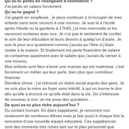
Qu’as-tu perdu en changeant d’orientation ?
J’ai perdu en salaire forcément.
Qu’as-tu gagné ?
J’ai gagné en souplesse : je peux continuer à m’occuper de mes
enfants sans avoir recours à une nounou. Je suis là à l’école
après l’étude ou la garderie à 17h45, j’ai mes mercredis et les
vacances scolaires avec eux. Je n’ai pas le sentiment de confier
le soin de leur éducation et leurs devoirs à quelqu’un d’autre. Je
suis là pour eux quasiment comme j’aurais pu l’être si j’étais
restée à la maison. Et finalement ma perte financière de salaire
se compense quasiment avec le salaire que j’aurais du verser à
une nounou.
Mes enfants sont fiers d’avoir une maman qui est maitresse, c’est
forcément un métier qui leur parle, bien plus que contrôleur
financier.
Dernière chose : j’ai retrouvé un statut social auprès des gens. Je
ne suis plus la mère au foyer sans intérêt, à qui on tourne le dos
dès qu’elle a énoncé ce qu’elle était dans la vie. On s’intéresse
de nouveau à moi, on me pose des questions…
De quoi es-tu plus riche aujourd’hui ?
Du contact humain. En étant suppléante, je rencontre non
seulement de nombreux élèves mais je fais aussi à chaque fois la
rencontre d’une nouvelle équipe éducative. Ces suppléances
sont des moments très riches tant sur le plan personnel que