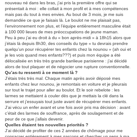
nouveau né dans les bras, j’ai pris la première offre qui se
présentait à moi : elle collait à mon profil et à mes compétences
mais pas du tout à mes envies. Au bout de 3 mois, je me suis
demandée ce que je faisais là. Le boulot ne me plaisait pas,
l’environnement non plus, et l’équipe entièrement masculine était
à 100 000 lieues de mes préoccupations de jeune maman.
Peu à peu j’ai eu droit à du « bon après-midi » à 18h15 alors que
j’étais là depuis 8h30, des conseils du type « tu devrais prendre
quelqu’un pour récupérer tes enfants chez la nounou » (ah oui et
je les vois quand mes enfants???) et puis mon équipe a été
délocalisée en très très grande banlieue parisienne : j’ai décidé
alors de tout plaquer et de négocier une rupture conventionnelle.
Qu’as-tu ressenti à ce moment là ?
J’étais très très mal. Chaque matin après avoir déposé mes
enfants chez leur nounou, je remontais en voiture et je pleurais
sur tout le trajet pour aller au boulot. Et le soir rebelote : les
larmes se mettaient à couler dès que je mettais la clé dans la
serrure et j’essuyais tout juste avant de récupérer mes enfants.
J’ai vécu un enfer avant et une fois avoir pris ma décision : avant
c’était des larmes de souffrance, après de soulagement et de
peur de ce que j’allais devenir.
Quelles étaient tes nouvelles priorités ?
J’ai décidé de profiter de ces 2 années de chômage pour me
consacrer entièrement à mes garçons et chercher un sens à ma