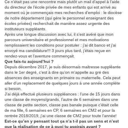
Ce n’était pas une rencontre mais plutôt un mail d’appel à l’aide
du directeur de l’école privée de mes enfants qui est arrivé au
moment où je commençais mes recherches d’emploi : le diocèse
de notre département (qui gère le personnel enseignant des
écoles privées) recherchait de manière assez urgente des
instituteurs suppléants.
Après une longue discussion avec lui, il s’est avéré que mon
parcours universitaire et professionnel et mes motivations
remplissaient les conditions pour postuler : j’ai dit banco et j’ai
envoyé ma candidature!!! 3 jours plus tard, j’étais reçue en
rendez-vous et l’aventure commençait.
Que fais-tu aujourd’hui ?
Depuis décembre 2017, je suis désormais maitresse suppléante
dans le 1er degré, c’est à dire qu’on m’appelle au gré des
absences des enseignants en primaire ou maternelle. Cela peut
aller d’un replacement de quelques jours à une année complète
si besoin.
J’ai déjà effectué plusieurs suppléances : l’une de 15 jours dans
une classe de moyens/grands, l’autre de 6 semaines dans une
classe de petite section, classe pas banale puisque c’était celle
de ma fille, 6 semaines en CP, 6 semaines en CM2 et pour la
rentrée 2018/2019, j'ai une classe de CM2 pour toute l'année!
Est-ce qu’en y pensant tout ça n’a t-il pas un sens et n’est
que la réalisation de ce à quoi tu aspirais avant ?