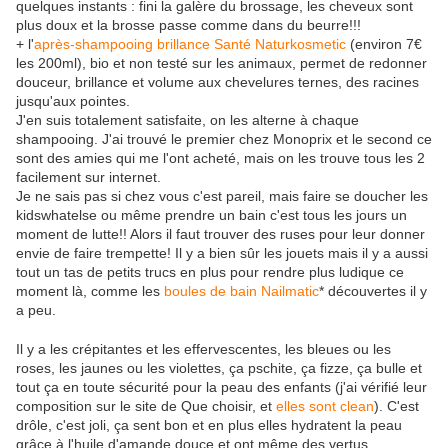
quelques instants : fini la galère du brossage, les cheveux sont
plus doux et la brosse passe comme dans du beurre!!!
+ l'
après-shampooing brillance Santé Naturkosmetic
(environ 7€
les 200ml), bio et non testé sur les animaux, permet de redonner
douceur, brillance et volume aux chevelures ternes, des racines
jusqu'aux pointes.
J'en suis totalement satisfaite, on les alterne à chaque
shampooing. J'ai trouvé le premier chez Monoprix et le second ce
sont des amies qui me l'ont acheté, mais on les trouve tous les 2
facilement sur internet.
Je ne sais pas si chez vous c'est pareil, mais faire se doucher les
kidswhatelse ou même prendre un bain c'est tous les jours un
moment de lutte!! Alors il faut trouver des ruses pour leur donner
envie de faire trempette! Il y a bien sûr les jouets mais il y a aussi
tout un tas de petits trucs en plus pour rendre plus ludique ce
moment là, comme les
boules de bain Nailmatic
* découvertes il y
a peu.
Il y a les crépitantes et les effervescentes, les bleues ou les
roses, les jaunes ou les violettes, ça pschite, ça fizze, ça bulle et
tout ça en toute sécurité pour la peau des enfants (j'ai vérifié leur
composition sur le site de Que choisir, et
elles sont clean
). C'est
drôle, c'est joli, ça sent bon et en plus elles hydratent la peau
grâce à l'huile d'amande douce et ont même des vertus