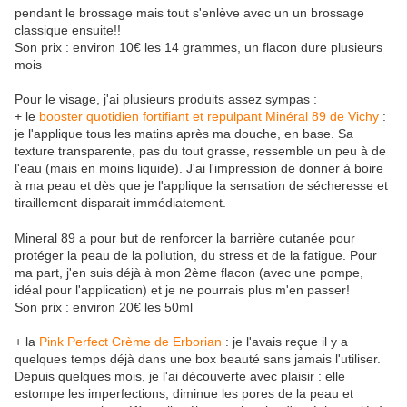
pendant le brossage mais tout s'enlève avec un un brossage
classique ensuite!!
Son prix : environ 10€ les 14 grammes, un flacon dure plusieurs
mois
Pour le visage, j'ai plusieurs produits assez sympas :
+ le
booster quotidien fortifiant et repulpant Minéral 89 de Vichy
:
je l'applique tous les matins après ma douche, en base. Sa
texture transparente, pas du tout grasse, ressemble un peu à de
l'eau (mais en moins liquide). J'ai l'impression de donner à boire
à ma peau et dès que je l'applique la sensation de sécheresse et
tiraillement disparait immédiatement.
Mineral 89 a pour but de renforcer la barrière cutanée pour
protéger la peau de la pollution, du stress et de la fatigue. Pour
ma part, j'en suis déjà à mon 2ème flacon (avec une pompe,
idéal pour l'application) et je ne pourrais plus m'en passer!
Son prix : environ 20€ les 50ml
+ la
Pink Perfect Crème de Erborian
: je l'avais reçue il y a
quelques temps déjà dans une box beauté sans jamais l'utiliser.
Depuis quelques mois, je l'ai découverte avec plaisir : elle
estompe les imperfections, diminue les pores de la peau et