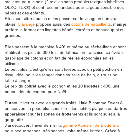
molleton pour le soin (2 textiles sans produits toxiques labellisés
OEKO-TEX®) et sont recommandées pour la peau sensible des
bébés et des enfants.
Elles sont ultra douces et les passer sur le visage est un vrai
plaisir.
Clarange
propose aussi des
cotons démaquillants
, mais je
préfère le format des lingettes bébés, carrées et beaucoup plus
grandes.
Elles passent à la machine à 40° et même au sèche-linge et sont
réutilisables plus de 300 fois. de fabrication française, ça évite le
gaspillage de cotons et on fait de réelles économies en les
utilisant.
Le petit plus, c'est qu'elles sont livrées avec un petit pochon en
tissu, idéal pour les ranger dans sa salle de bain, ou sur une
table à langer.
Le prix du coffret avec le pochon et les 10 lingettes : 49€, une
bonne idée de cadeau pour Noël
Durant l'hiver et avec les grands froids, Little B comme Sweet A
ont souvent la peau plus sensible : des petites plaques ou dartres
apparaissent sur les zones de frottements et ils sont sujet à la
gargouille.
J'ai découvert l'hiver dernier la
gamme Atoderm de Bioderma
pour peaux sèches, très sèches, voire même irritées. Grâce à