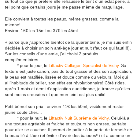
surtout ce que je préfère elle réhausse le teint d'un éclat perlé, à
tel point que certains jours je me passe même de maquillage.
Elle convient à toutes les peaux, même grasses, comme la
mienne!
Environ 16€ les 15ml ou 37€ les 45ml
+ parce que j'approche bientôt de la quarantaine, je me suis enfin
décidée à choisir un soin anti-âge jour et nuit (faut ce qui faut!!!!).
Sur les conseils d'une amie, j'ai choisi 2 produits
complémentaires :
* pour le jour, le
Liftactiv Collagen Specialist de Vichy
. Sa
texture est juste canon, pas du tout grasse et dès son application,
la peau est matifiée, lissée et douce comme du velours. Moi qui
ai l'habitude de briller, son effet est révolutionnaire! Côté rides,
après 1 mois et demi d'application quotidienne, je trouve qu'elles
sont moins creusées et que mon teint est plus unifié.
Petit bémol son prix : environ 41€ les 50ml, visiblement rester
jeune coûte cher....
* pour la nuit, le
Liftactiv Nuit Suprême de Vichy
. Celui-là a
une texture agréable et fraiche et toujours non grasse, parfaite
pour aller se coucher. Il permet de pallier à la perte de fermeté de
la peau lié à l'âge (et éviter d'avoir des bajoues!!) et a comme un