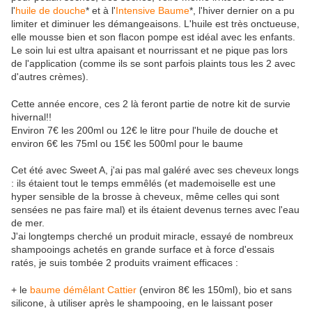
l'
huile de douche
* et à l'
Intensive Baume
*, l'hiver dernier on a pu
limiter et diminuer les démangeaisons. L'huile est très onctueuse,
elle mousse bien et son flacon pompe est idéal avec les enfants.
Le soin lui est ultra apaisant et nourrissant et ne pique pas lors
de l'application (comme ils se sont parfois plaints tous les 2 avec
d'autres crèmes).
Cette année encore, ces 2 là feront partie de notre kit de survie
hivernal!!
Environ 7€ les 200ml ou 12€ le litre pour l'huile de douche et
environ 6€ les 75ml ou 15€ les 500ml pour le baume
Cet été avec Sweet A, j'ai pas mal galéré avec ses cheveux longs
: ils étaient tout le temps emmêlés (et mademoiselle est une
hyper sensible de la brosse à cheveux, même celles qui sont
sensées ne pas faire mal) et ils étaient devenus ternes avec l'eau
de mer.
J'ai longtemps cherché un produit miracle, essayé de nombreux
shampooings achetés en grande surface et à force d'essais
ratés, je suis tombée 2 produits vraiment efficaces :
+ le
baume démêlant Cattier
(environ 8€ les 150ml), bio et sans
silicone, à utiliser après le shampooing, en le laissant poser