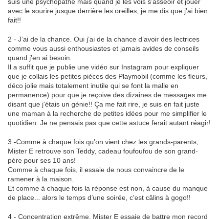
suis une psychopathe mais quand je les vois s’asseoir et jouer
avec le sourire jusque derrière les oreilles, je me dis que j’ai bien
fait!!
2 - J’ai de la chance. Oui j’ai de la chance d’avoir des lectrices
comme vous aussi enthousiastes et jamais avides de conseils
quand j’en ai besoin.
Il a suffit que je publie une vidéo sur Instagram pour expliquer
que je collais les petites pièces des Playmobil (comme les fleurs,
déco jolie mais totalement inutile qui se font la malle en
permanence) pour que je reçoive des dizaines de messages me
disant que j'étais un génie!! Ça me fait rire, je suis en fait juste
une maman à la recherche de petites idées pour me simplifier le
quotidien. Je ne pensais pas que cette astuce ferait autant réagir!
3 -Comme à chaque fois qu’on vient chez les grands-parents,
Mister E retrouve son Teddy, cadeau foufoufou de son grand-
père pour ses 10 ans!
Comme à chaque fois, il essaie de nous convaincre de le
ramener à la maison.
Et comme à chaque fois la réponse est non, à cause du manque
de place... alors le temps d’une soirée, c’est câlins à gogo!!
4 - Concentration extrême, Mister E essaie de battre mon record