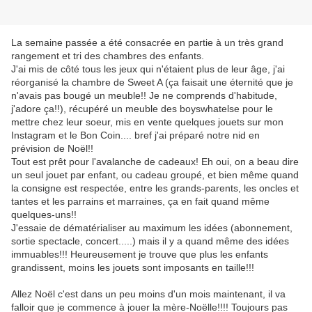
La semaine passée a été consacrée en partie à un très grand
rangement et tri des chambres des enfants.
J'ai mis de côté tous les jeux qui n'étaient plus de leur âge, j'ai
réorganisé la chambre de Sweet A (ça faisait une éternité que je
n'avais pas bougé un meuble!! Je ne comprends d'habitude,
j'adore ça!!), récupéré un meuble des boyswhatelse pour le
mettre chez leur soeur, mis en vente quelques jouets sur mon
Instagram et le Bon Coin.... bref j'ai préparé notre nid en
prévision de Noël!!
Tout est prêt pour l'avalanche de cadeaux! Eh oui, on a beau dire
un seul jouet par enfant, ou cadeau groupé, et bien même quand
la consigne est respectée, entre les grands-parents, les oncles et
tantes et les parrains et marraines, ça en fait quand même
quelques-uns!!
J'essaie de dématérialiser au maximum les idées (abonnement,
sortie spectacle, concert.....) mais il y a quand même des idées
immuables!!! Heureusement je trouve que plus les enfants
grandissent, moins les jouets sont imposants en taille!!!
Allez Noël c'est dans un peu moins d'un mois maintenant, il va
falloir que je commence à jouer la mère-Noëlle!!!! Toujours pas