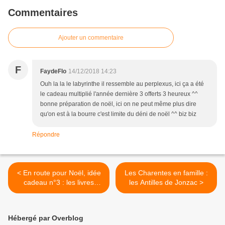
Commentaires
Ajouter un commentaire
F
FaydeFlo
14/12/2018 14:23
Ouh la la le labyrinthe il ressemble au perplexus, ici ça a été
le cadeau multiplié l'année dernière 3 offerts 3 heureux ^^
bonne préparation de noël, ici on ne peut même plus dire
qu'on est à la bourre c'est limite du déni de noël ^^ biz biz
Répondre
< En route pour Noël, idée
Les Charentes en famille :
cadeau n°3 : les livres
les Antilles de Jonzac >
jeunesse aux éditions Père
Castor
Hébergé par Overblog