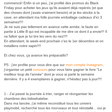
commencé! Enfin si un peu, j'ai profité des promos du Black
Friday pour acheter les jeux qu'ils avaient déjà repérés (et que
des choses dont j'avais vraiment besoin) et je les stocke à la
cave, en attendant ma folle journée emballage cadeaux d'ici 3
semaines!!!!
Je ne suis pas tellement en avance cette année, la faute en
partie à Little B qui est incapable de me dire ce dont il a envie!!! Il
va falloir que je lui tire les vers du nez!!!!
En attendant, le week-end prochain c'es le 1er décembre et on
installera notre sapin!!!!
Et chez vous, ça avance les préparatifs?
PS : j'en profite pour vous dire que sur
mon compte Instagram
,
j'organise un petit
concours
pour vous faire gagner le livre "Le
meilleur loup de l'année" dont je vous ai parlé la semaine
dernière. Il y a 4 exemplaires à gagner, n'hésitez pas à jour!!!!
1 - J’ai passé la journée à trier, ranger et réorganiser les
chambres des kidswhatelse.
Dans ma lancée, j’ai même reconstitué tous les univers
playmobil, recherché tous les morceaux et tout réinstallé... oui je