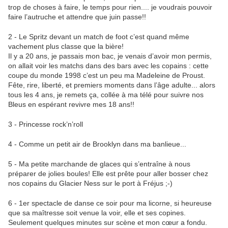
trop de choses à faire, le temps pour rien.... je voudrais pouvoir
faire l’autruche et attendre que juin passe!!
2 - Le Spritz devant un match de foot c’est quand même
vachement plus classe que la bière!
Il y a 20 ans, je passais mon bac, je venais d’avoir mon permis,
on allait voir les matchs dans des bars avec les copains : cette
coupe du monde 1998 c’est un peu ma Madeleine de Proust.
Fête, rire, liberté, et premiers moments dans l’âge adulte... alors
tous les 4 ans, je remets ça, collée à ma télé pour suivre nos
Bleus en espérant revivre mes 18 ans!!
3 - Princesse rock’n’roll
4 - Comme un petit air de Brooklyn dans ma banlieue...
5 - Ma petite marchande de glaces qui s’entraîne à nous
préparer de jolies boules! Elle est prête pour aller bosser chez
nos copains du Glacier Ness sur le port à Fréjus ;-)
6 - 1er spectacle de danse ce soir pour ma licorne, si heureuse
que sa maîtresse soit venue la voir, elle et ses copines.
Seulement quelques minutes sur scène et mon cœur a fondu.