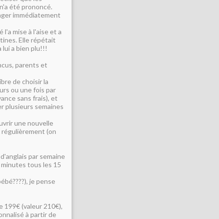
 n'a été prononcé.
longer immédiatement
l'a mise à l'aise et a
ines. Elle répétait
lui a bien plu!!!
ncus, parents et
ibre de choisir la
urs ou une fois par
ance sans frais), et
er plusieurs semaines
uvrir une nouvelle
r régulièrement (on
 d'anglais par semaine
5 minutes tous les 15
bébé????), je pense
de 199€ (valeur 210€),
nnalisé à partir de