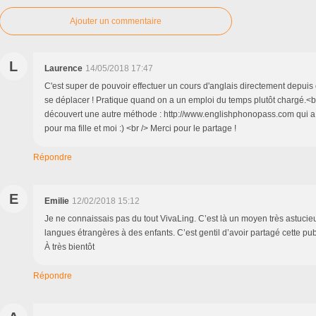
Ajouter un commentaire
L
Laurence
14/05/2018 17:47
C'est super de pouvoir effectuer un cours d'anglais directement depuis 
se déplacer ! Pratique quand on a un emploi du temps plutôt chargé.<br
découvert une autre méthode : http://www.englishphonopass.com qui a 
pour ma fille et moi :) <br /> Merci pour le partage !
Répondre
E
Emilie
12/02/2018 15:12
Je ne connaissais pas du tout VivaLing. C’est là un moyen très astucie
langues étrangères à des enfants. C’est gentil d’avoir partagé cette publ
À très bientôt
Répondre