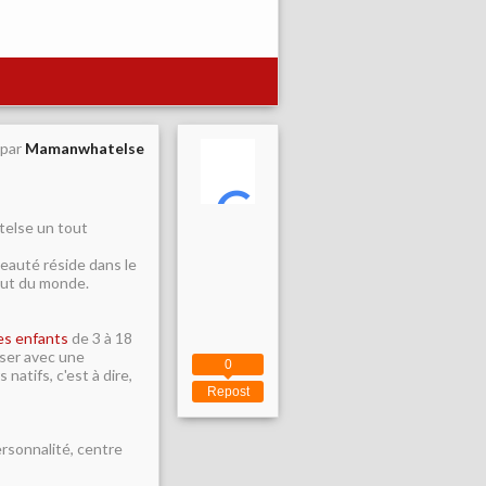
 par
Mamanwhatelse
atelse un tout
veauté réside dans le
bout du monde.
es enfants
de 3 à 18
iser avec une
0
natifs, c'est à dire,
Repost
personnalité, centre