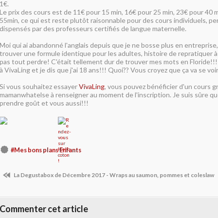
1€.
Le prix des cours est de 11€ pour 15 min, 16€ pour 25 min, 23€ pour 40 
55min, ce qui est reste plutôt raisonnable pour des cours individuels, pe
dispensés par des professeurs certifiés de langue maternelle.
Moi qui ai abandonné l'anglais depuis que je ne bosse plus en entreprise, 
trouver une formule identique pour les adultes, histoire de repratiquer 
pas tout perdre! C'était tellement dur de trouver mes mots en Floride!!! 
à VivaLing et je dis que j'ai 18 ans!!! Quoi?? Vous croyez que ça va se voir?
Si vous souhaitez essayer
VivaLing
, vous pouvez bénéficier d'un cours g
mamanwhatelse à renseigner au moment de l'inscription. Je suis sûre qu
prendre goût et vous aussi!!!
#Mes bons plans Enfants
La Degustabox de Décembre 2017 - Wraps au saumon, pommes et coleslaw
Commenter cet article