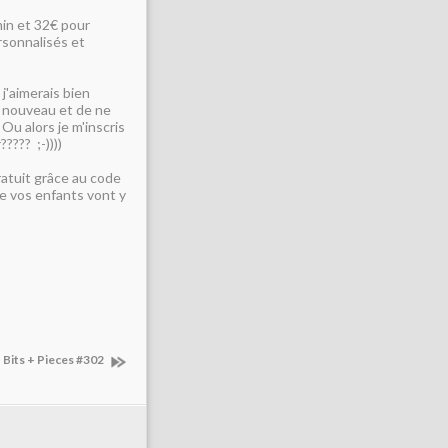
min et 32€ pour
rsonnalisés et
j'aimerais bien
à nouveau et de ne
Ou alors je m'inscris
???? ;-))))
ratuit grâce au code
e vos enfants vont y
Bits + Pieces #302