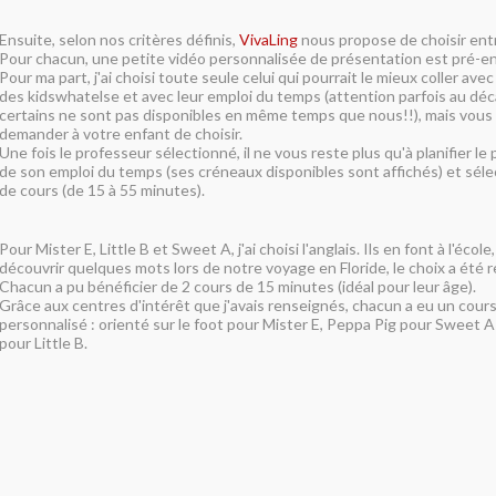
Ensuite, selon nos critères définis,
VivaLing
nous propose de choisir ent
Pour chacun, une petite vidéo personnalisée de présentation est pré-en
Pour ma part, j'ai choisi toute seule celui qui pourrait le mieux coller ave
des kidswhatelse et avec leur emploi du temps (attention parfois au déc
certains ne sont pas disponibles en même temps que nous!!), mais vous 
demander à votre enfant de choisir.
Une fois le professeur sélectionné, il ne vous reste plus qu'à planifier le 
de son emploi du temps (ses créneaux disponibles sont affichés) et sél
de cours (de 15 à 55 minutes).
Pour Mister E, Little B et Sweet A, j'ai choisi l'anglais. Ils en font à l'école,
découvrir quelques mots lors de notre voyage en Floride, le choix a été r
Chacun a pu bénéficier de 2 cours de 15 minutes (idéal pour leur âge).
Grâce aux centres d'intérêt que j'avais renseignés, chacun a eu un cou
personnalisé : orienté sur le foot pour Mister E, Peppa Pig pour Sweet A
pour Little B.