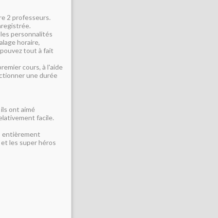
re 2 professeurs.
registrée.
c les personnalités
alage horaire,
pouvez tout à fait
premier cours, à l'aide
ectionner une durée
 ils ont aimé
elativement facile.
rs entièrement
 et les super héros