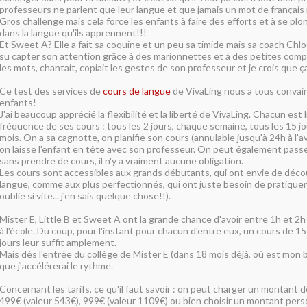
professeurs ne parlent que leur langue et que jamais un mot de français
Gros challenge mais cela force les enfants à faire des efforts et à se p
dans la langue qu'ils apprennent!!!
Et Sweet A? Elle a fait sa coquine et un peu sa timide mais sa coach Chloé 
su capter son attention grâce à des marionnettes et à des petites compt
les mots, chantait, copiait les gestes de son professeur et je crois que ça 
Ce test des services de
cours de langue
de VivaLing nous a tous convai
enfants!
J'ai beaucoup apprécié la flexibilité et la liberté de VivaLing. Chacun est l
fréquence de ses cours : tous les 2 jours, chaque semaine, tous les 15 jo
mois. On a sa cagnotte, on planifie son cours (annulable jusqu'à 24h à l'av
on laisse l'enfant en tête avec son professeur. On peut également pass
sans prendre de cours, il n'y a vraiment aucune obligation.
Les cours sont accessibles aux grands débutants, qui ont envie de déco
langue, comme aux plus perfectionnés, qui ont juste besoin de pratique
oublie si vite... j'en sais quelque chose!!).
Mister E, Little B et Sweet A ont la grande chance d'avoir entre 1h et 2h
à l'école. Du coup, pour l'instant pour chacun d'entre eux, un cours de 1
jours leur suffit amplement.
Mais dès l'entrée du collège de Mister E (dans 18 mois déjà, où est mon 
que j'accélérerai le rythme.
Concernant les tarifs, ce qu'il faut savoir : on peut charger un montant 
499€ (valeur 543€), 999€ (valeur 1109€) ou bien choisir un montant perso