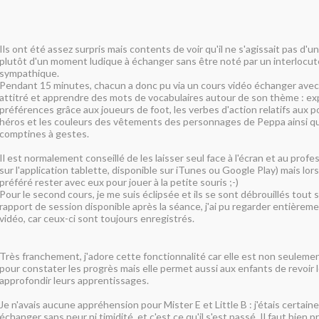
Ils ont été assez surpris mais contents de voir qu'il ne s'agissait pas d'u
plutôt d'un moment ludique à échanger sans être noté par un interlocut
sympathique.
Pendant 15 minutes, chacun a donc pu via un cours vidéo échanger ave
attitré et apprendre des mots de vocabulaires autour de son thème : ex
préférences grâce aux joueurs de foot, les verbes d'action relatifs aux 
héros et les couleurs des vêtements des personnages de Peppa ainsi q
comptines à gestes.
Il est normalement conseillé de les laisser seul face à l'écran et au profe
sur l'application tablette, disponible sur iTunes ou Google Play) mais lors
préféré rester avec eux pour jouer à la petite souris ;-)
Pour le second cours, je me suis éclipsée et ils se sont débrouillés tout 
rapport de session disponible après la séance, j'ai pu regarder entièreme
vidéo, car ceux-ci sont toujours enregistrés.
Très franchement, j'adore cette fonctionnalité car elle est non seulemen
pour constater les progrès mais elle permet aussi aux enfants de revoir 
approfondir leurs apprentissages.
Je n'avais aucune appréhension pour Mister E et Little B : j'étais certaine 
échanger sans peur ni timidité, et c'est ce qu'il s'est passé. Il faut bien p