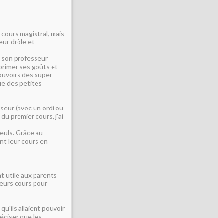
n cours magistral, mais
eur drôle et
c son professeur
primer ses goûts et
pouvoirs des super
ue des petites
sseur (avec un ordi ou
 du premier cours, j'ai
seuls. Grâce au
nt leur cours en
t utile aux parents
leurs cours pour
qu'ils allaient pouvoir
réciser que les