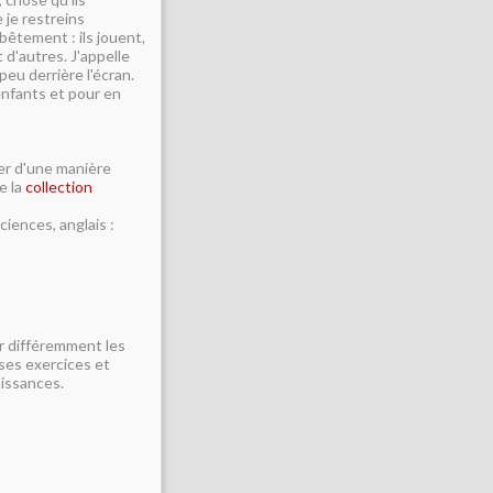
 je restreins
bêtement : ils jouent,
 d'autres. J'appelle
peu derrière l'écran.
nfants et pour en
her d'une manière
de la
collection
iences, anglais :
ir différemment les
 ses exercices et
aissances.