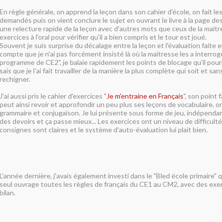
En règle générale, on apprend la leçon dans son cahier d'école, on fait le
demandés puis on vient conclure le sujet en ouvrant le livre à la page de
une relecture rapide de la leçon avec d'autres mots que ceux de la mait
exercices à l'oral pour vérifier qu'il a bien compris et le tour est joué.
Souvent je suis surprise du décalage entre la leçon et l'évaluation faite 
compte que je n'ai pas forcément insisté là où la maitresse les a interrog
programme de CE2", je balaie rapidement les points de blocage qu'il pourr
sais que je l'ai fait travailler de la manière la plus complète qui soit et sans
rechigner.
J'ai aussi pris le cahier d'exercices "
Je m'entraine en Français
", son point 
peut ainsi revoir et approfondir un peu plus ses leçons de vocabulaire, 
grammaire et conjugaison. Je lui présente sous forme de jeu, indépe
des devoirs et ça passe mieux... Les exercices ont un niveau de difficulté
consignes sont claires et le système d'auto-évaluation lui plait bien.
L'année dernière, j'avais également investi dans le "Bled école primaire"
seul ouvrage toutes les règles de français du CE1 au CM2, avec des exer
bilan.