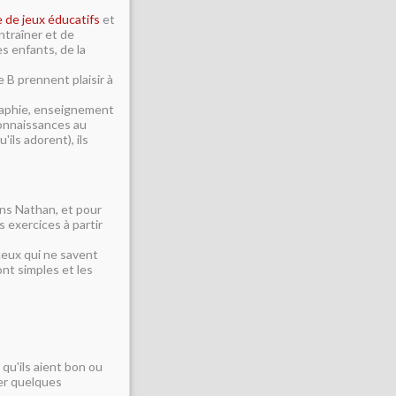
 de jeux éducatifs
et
ntraîner et de
s enfants, de la
 B prennent plaisir à
raphie, enseignement
 connaissances au
ils adorent), ils
ns Nathan, et pour
 exercices à partir
 ceux qui ne savent
nt simples et les
qu'ils aient bon ou
ner quelques