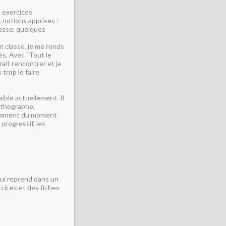
s exercices
s notions apprises :
resse, quelques
en classe, je me rends
és. Avec "Tout le
ait rencontrer et je
 trop le faire
faible actuellement. Il
orthographe,
ndamment du moment
 progressif, les
 qui reprend dans un
cices et des fiches