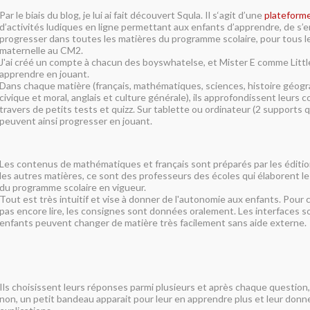
Par le biais du blog, je lui ai fait découvert Squla. Il s‘agit d’une
plateforme
d’activités ludiques en ligne permettant aux enfants d’apprendre, de s’e
progresser dans toutes les matières du programme scolaire, pour tous le
maternelle au CM2.
J'ai créé un compte à chacun des boyswhatelse, et Mister E comme Little
apprendre en jouant.
Dans chaque matière (français, mathématiques, sciences, histoire géog
civique et moral, anglais et culture générale), ils approfondissent leurs
travers de petits tests et quizz. Sur tablette ou ordinateur (2 supports qu'
peuvent ainsi progresser en jouant.
Les contenus de mathématiques et français sont préparés par les éditio
les autres matières, ce sont des professeurs des écoles qui élaborent les
du programme scolaire en vigueur.
Tout est très intuitif et vise à donner de l'autonomie aux enfants. Pour
pas encore lire, les consignes sont données oralement. Les interfaces so
enfants peuvent changer de matière très facilement sans aide externe.
Ils choisissent leurs réponses parmi plusieurs et après chaque question, 
non, un petit bandeau apparait pour leur en apprendre plus et leur don