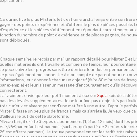
explications.
Ce qui motive le plus Mister E (et c'est un vrai challenge entre son frère e
gagner des points d'expérience et d'obtenir le plus de pièces possible. L
d'expérience et les pièces s'obtiennent en répondant correctement aux
fonction du nombre de point d'expérience et de pièces gagnés, de nouv
sont débloqués.
Chaque semaine, je reçois par mail un rapport détaillé pour Mister E et Litt
quelles matières ils ont travaillé et combien de temps, leur pourcentag
Je peux suivre leur progrès sans être derrière leur dos en permanence.
Je peux également me connecter à mon compte de parent pour retrouve
informations, leur donner à chacun un objectif (faire 30 minutes de franç
par exemple) et leur laisser un message d'encouragement qu'ils découvri
connecteront.
J'ai vraiment envie que leur petit moment à eux sur
Squla
soit de la déte
pas des devoirs supplémentaires. Je ne leur fixe pas d'objectifs particulie
très curieux et aiment passer d'une matière à une autre. J'appuie parfoi
Mister E fasse un peu plus de français mais ça s'arrête là. Je veux que ça
d'ailleurs le but de cette plateforme.
Niveau tarif, il existe 3 types d'abonnement (1, 3 ou 12 mois) dont les pr
et 7,95€ par enfant est par mois (sachant qu'à partir de 2 enfants inscri
2€ est offerte par mois). Je trouve personnellement les tarifs très raiso
Pour nous, cela leur permet de passer du temps sur l'iPad ou l'ordinateur,