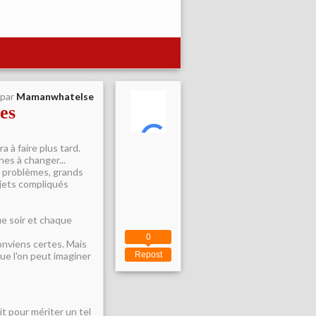
 par
Mamanwhatelse
es
 à faire plus tard.
hes à changer...
s problèmes, grands
sujets compliqués
ue soir et chaque
0
onviens certes. Mais
ue l'on peut imaginer
Repost
it pour mériter un tel