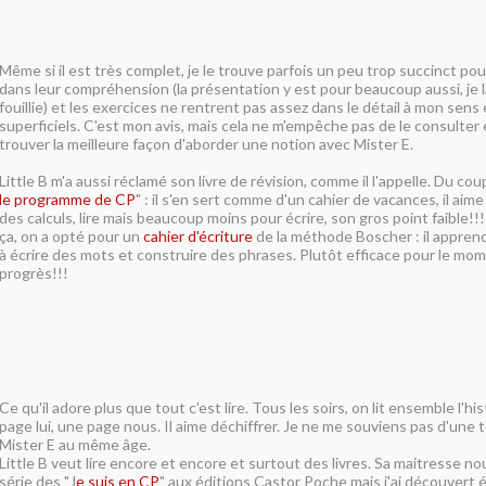
Même si il est très complet, je le trouve parfois un peu trop succinct pou
dans leur compréhension (la présentation y est pour beaucoup aussi, je 
fouillie) et les exercices ne rentrent pas assez dans le détail à mon sens
superficiels. C'est mon avis, mais cela ne m'empêche pas de le consulte
trouver la meilleure façon d'aborder une notion avec Mister E.
Little B m'a aussi réclamé son livre de révision, comme il l'appelle. Du coup,
le programme de CP
" : il s'en sert comme d'un cahier de vacances, il aime
des calculs, lire mais beaucoup moins pour écrire, son gros point faible!!
ça, on a opté pour un
cahier d'écriture
de la méthode Boscher : il apprend
à écrire des mots et construire des phrases. Plutôt efficace pour le mo
progrès!!!
Ce qu'il adore plus que tout c'est lire. Tous les soirs, on lit ensemble l'his
page lui, une page nous. Il aime déchiffrer. Je ne me souviens pas d'une t
Mister E au même âge.
Little B veut lire encore et encore et surtout des livres. Sa maitresse 
série des "J
e suis en CP
" aux éditions Castor Poche mais j'ai découvert