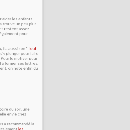
r aider les enfants
la trouve un peu plus
 et restent assez
r également pour
 il a aussi son "
Tout
 s'y plonger pour faire
! Pour le motiver pour
 à former ses lettres,
ment, on note enfin du
toire du soir, une
elle envie chez
nous a recommandé la
 également
les