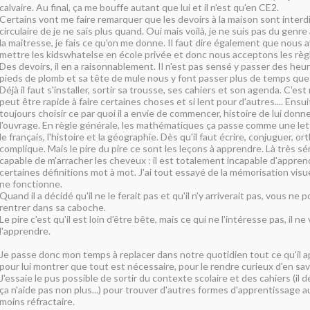
calvaire. Au final, ça me bouffe autant que lui et il n'est qu'en CE2.
Certains vont me faire remarquer que les devoirs à la maison sont interd
circulaire de je ne sais plus quand. Oui mais voilà, je ne suis pas du genr
la maitresse, je fais ce qu'on me donne. Il faut dire également que nous 
mettre les kidswhatelse en école privée et donc nous acceptons les règl
Des devoirs, il en a raisonnablement. Il n'est pas sensé y passer des heu
pieds de plomb et sa tête de mule nous y font passer plus de temps que 
Déjà il faut s'installer, sortir sa trousse, ses cahiers et son agenda. C'es
peut être rapide à faire certaines choses et si lent pour d'autres.... Ensuit
toujours choisir ce par quoi il a envie de commencer, histoire de lui donn
l'ouvrage. En règle générale, les mathématiques ça passe comme une lett
le français, l'histoire et la géographie. Dès qu'il faut écrire, conjuguer, or
complique. Mais le pire du pire ce sont les leçons à apprendre. Là très s
capable de m'arracher les cheveux : il est totalement incapable d'appre
certaines définitions mot à mot. J'ai tout essayé de la mémorisation visuell
ne fonctionne.
Quand il a décidé qu'il ne le ferait pas et qu'il n'y arriverait pas, vous ne p
rentrer dans sa caboche.
Le pire c'est qu'il est loin d'être bête, mais ce qui ne l'intéresse pas, il ne 
l'apprendre.
Je passe donc mon temps à replacer dans notre quotidien tout ce qu'il a
pour lui montrer que tout est nécessaire, pour le rendre curieux d'en savo
J'essaie le pus possible de sortir du contexte scolaire et des cahiers (il 
ça n'aide pas non plus...) pour trouver d'autres formes d'apprentissage au
moins réfractaire.