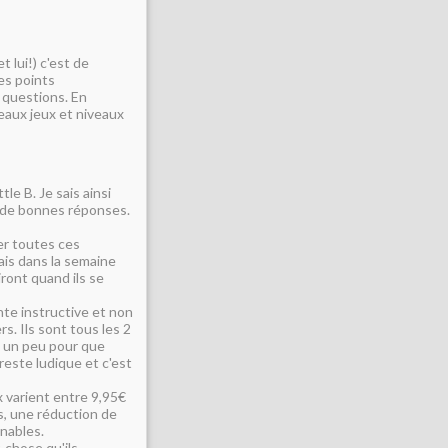
t lui!) c'est de
es points
 questions. En
eaux jeux et niveaux
le B. Je sais ainsi
e de bonnes réponses.
r toutes ces
ais dans la semaine
ront quand ils se
nte instructive et non
rs. Ils sont tous les 2
s un peu pour que
 reste ludique et c'est
ix varient entre 9,95€
ts, une réduction de
nnables.
 chose qu'ils