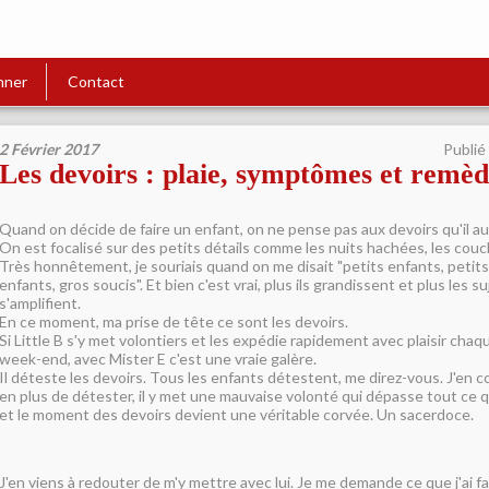
nner
Contact
2 Février 2017
Publié
Les devoirs : plaie, symptômes et remèd
Quand on décide de faire un enfant, on ne pense pas aux devoirs qu'il aura
On est focalisé sur des petits détails comme les nuits hachées, les couc
Très honnêtement, je souriais quand on me disait "petits enfants, petit
enfants, gros soucis". Et bien c'est vrai, plus ils grandissent et plus les 
s'amplifient.
En ce moment, ma prise de tête ce sont les devoirs.
Si Little B s'y met volontiers et les expédie rapidement avec plaisir chaq
week-end, avec Mister E c'est une vraie galère.
Il déteste les devoirs. Tous les enfants détestent, me direz-vous. J'en c
en plus de détester, il y met une mauvaise volonté qui dépasse tout ce q
et le moment des devoirs devient une véritable corvée. Un sacerdoce.
J'en viens à redouter de m'y mettre avec lui. Je me demande ce que j'ai fa