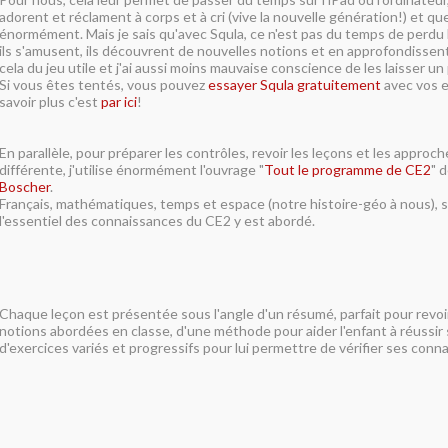
adorent et réclament à corps et à cri (vive la nouvelle génération!) et que
énormément. Mais je sais qu'avec Squla, ce n'est pas du temps de perdu 
ils s'amusent, ils découvrent de nouvelles notions et en approfondissent
cela du jeu utile et j'ai aussi moins mauvaise conscience de les laisser un 
Si vous êtes tentés, vous pouvez
essayer Squla gratuitement
avec vos e
savoir plus c'est
par ici
!
En parallèle, pour préparer les contrôles, revoir les leçons et les approc
différente, j'utilise énormément l'ouvrage "
Tout le programme de CE2
" 
Boscher
.
Français, mathématiques, temps et espace (notre histoire-géo à nous), sc
l'essentiel des connaissances du CE2 y est abordé.
Chaque leçon est présentée sous l'angle d'un résumé, parfait pour revo
notions abordées en classe, d'une méthode pour aider l'enfant à réussir
d'exercices variés et progressifs pour lui permettre de vérifier ses conn