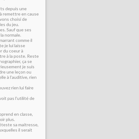
its depuis une
e à remettre en cause
avons choisi de
es du jeu.
res. Sauf que ses
la normale.
t marrant comme il
e je lui laisse
er du coeur à
re à la poste. Reste
thographier, ça se
érieusement je suis
ndre une leçon ou
e à l'auditive, rien
ouvez rien lui faire
voit pas l'utilité de
pprend en classe,
ir plus.
déteste sa maitresse,
xquelles il serait