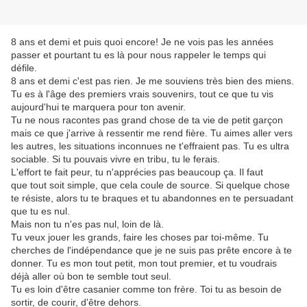
8 ans et demi et puis quoi encore! Je ne vois pas les années
passer et pourtant tu es là pour nous rappeler le temps qui
défile.
8 ans et demi c'est pas rien. Je me souviens très bien des miens.
Tu es à l'âge des premiers vrais souvenirs, tout ce que tu vis
aujourd'hui te marquera pour ton avenir.
Tu ne nous racontes pas grand chose de ta vie de petit garçon
mais ce que j'arrive à ressentir me rend fière. Tu aimes aller vers
les autres, les situations inconnues ne t'effraient pas. Tu es ultra
sociable. Si tu pouvais vivre en tribu, tu le ferais.
L'effort te fait peur, tu n'apprécies pas beaucoup ça. Il faut
que tout soit simple, que cela coule de source. Si quelque chose
te résiste, alors tu te braques et tu abandonnes en te persuadant
que tu es nul.
Mais non tu n'es pas nul, loin de là.
Tu veux jouer les grands, faire les choses par toi-même. Tu
cherches de l'indépendance que je ne suis pas prête encore à te
donner. Tu es mon tout petit, mon tout premier, et tu voudrais
déjà aller où bon te semble tout seul.
Tu es loin d'être casanier comme ton frère. Toi tu as besoin de
sortir, de courir, d'être dehors.