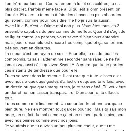
Ton frère, parlons-en. Contrairement à lui et ses colères, tu es
plus discret. Parfois même face à lui qui est si omniprésent, on
t'oublie. Et alors tu te mets à faire les choses les plus absurdes
qui soient, comme pour nous dire "hé ho je suis là aussi".
Avec Little B, c'est je t'aime moi non plus. Vous êtes tous les 2
ensemble capables du pire comme du meilleur. Quand il s'agit de
se liguer contre les parents, vous savez si bien vous entendre
mais jouer ensemble est encore très compliqué et ça se termine
très souvent en disputes.
Ta soeur, c'est ton rayon de soleil. Pour elle, tu es de tous les
compromis, tu sais l'aider et me seconder sans râler. Je ne t'ai
jamais vu aussi câlin qu'avec Sweet A. A croire que tu ne gardes
ces instants de tendresse que pour elle.
Tu es souvent dans la retenue. Il est rare que tu te laisses aller
avec nous à quelques gestes d'affection et quand tu le fais, avec
un dessin ou quelques marguerites, je te sens gêné. Tu veux être
un dur et ne rien laisser transparaitre. D'un sourire, tu effaces
tout.
Tu es comme moi finalement. Un coeur tendre et une carapace
bien dure. Ne rien montrer, tout garder pour soi. Mais tu sais mon
ange, on se fait du mal comme ça et on se sent parfois bien seul
avec nos peines comme avec nos joies.
Je voudrais que tu ouvres un peu plus ton coeur, que tu me