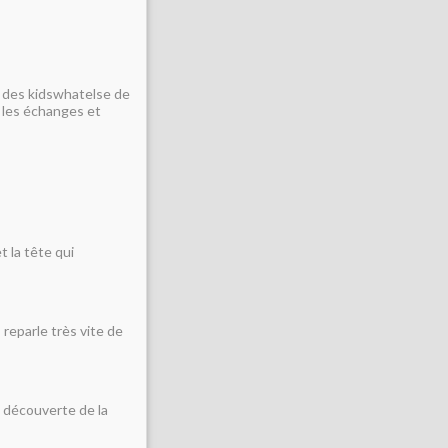
n des kidswhatelse de
 les échanges et
t la tête qui
 reparle très vite de
t découverte de la