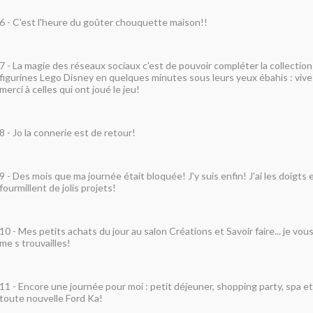
6 -
C'est l'heure du goûter chouquette maison!!
7 - La magie des réseaux sociaux c'est de pouvoir compléter la collectio
figurines Lego Disney en quelques minutes sous leurs yeux ébahis : vive
merci à celles qui ont joué le jeu!
8 -
Jo la connerie est de retour!
9 -
Des mois que ma journée était bloquée! J'y suis enfin! J'ai les doigts e
fourmillent de jolis projets!
10 -
Mes petits achats du jour au salon Créations et Savoir faire... je vous
me s trouvailles!
11 - E
ncore une journée pour moi : petit déjeuner, shopping party, spa e
toute nouvelle Ford Ka!