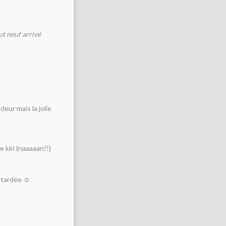
ut neuf arrivé
deur mais la jolie
 kiri (naaaaan!!)
retardée ☺️