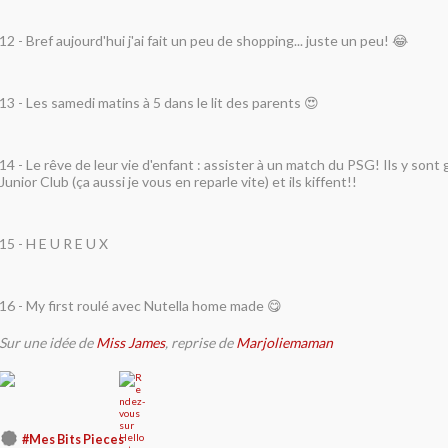
12 -
Bref aujourd'hui j'ai fait un peu de shopping... juste un peu! 😂
13 -
Les samedi matins à 5 dans le lit des parents 😍
14 -
Le rêve de leur vie d'enfant : assister à un match du PSG! Ils y son
Junior Club (ça aussi je vous en reparle vite) et ils kiffent!!
15 -
H E U R E U X
16 -
My first roulé avec Nutella home made 😋
Sur une idée de
Miss James
, reprise de
Marjoliemaman
#Mes Bits Pieces