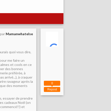
 par
Mamanwhatelse
urais quoi vous dire,
pour me faire un
 calmes et cools en ce
siner des bonnes
nnerie préférée, à
 arrivé...), à craquer
urire ravageur après la
0
ir que des moments
Repost
le, essayer de prendre
ées cadeaux Noël (on
s commencé!!) et