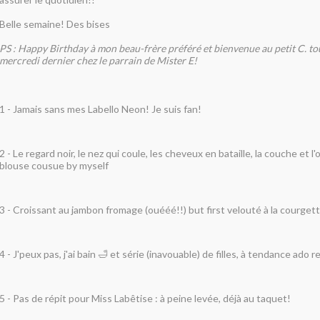
Belle semaine! Des bises
PS : Happy Birthday à mon beau-frère préféré et bienvenue au petit C. to
mercredi dernier chez le parrain de Mister E!
1 -
Jamais sans mes Labello Neon! Je suis fan!
2 -
Le regard noir, le nez qui coule, les cheveux en bataille, la couche et l'o
blouse cousue by myself
3 -
Croissant au jambon fromage (ouééé!!) but first velouté à la courgette
4 -
J'peux pas, j'ai bain 🛁 et série (inavouable) de filles, à tendance ado 
5 -
Pas de répit pour Miss Labêtise : à peine levée, déjà au taquet!