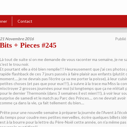
nner
Contact
21 Novembre 2016
Publié
Bits + Pieces #245
Là tout de suite si on me demande de vous raconter ma semaine, je ne sa
c'est le trou noir.
Et pourtant elle a été bien remplie!!! Heureusement que j'ai ces photos 
rapide flashback de ces 7 jours passés à faire plaisir aux enfants (plutôt
moment.... je ne devrais pas l'écrire ça va me porter la poisse), à leur cui
petites choses (et pas que pour eux!!!), à suivre à la trace ma Miss la co
m'octroyer 2 grosses journées pour moi (si longtemps que ça ne m'était pas
pour le dernier Thermomix (dans 3 semaines il est mien!!!), à voir leur so
surprise de samedi et le match au Parc des Princes.... on ne devrait avo
comme ça dans la vie, ça fait tellement du bien....
Prête pour une nouvelle semaine à préparer la journée de l'Avent à l'éco
du temps pour coudre mes petites merveilles, écrire quelques billets id
est à la bourre pour la lettre du Père-Noël cette année, on n'a même pa
assurer le quotidien!!