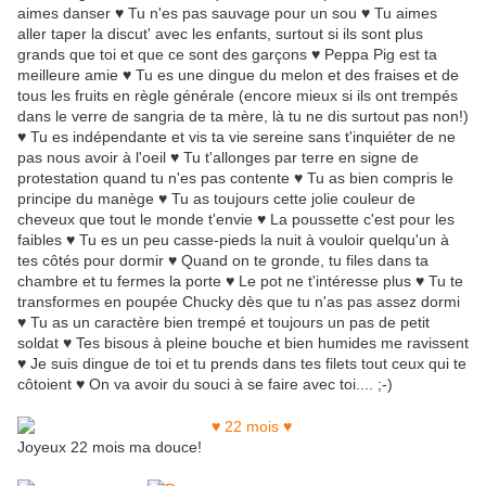
aimes danser ♥ Tu n'es pas sauvage pour un sou ♥ Tu aimes
aller taper la discut' avec les enfants, surtout si ils sont plus
grands que toi et que ce sont des garçons ♥ Peppa Pig est ta
meilleure amie ♥ Tu es une dingue du melon et des fraises et de
tous les fruits en règle générale (encore mieux si ils ont trempés
dans le verre de sangria de ta mère, là tu ne dis surtout pas non!)
♥ Tu es indépendante et vis ta vie sereine sans t'inquiéter de ne
pas nous avoir à l'oeil ♥ Tu t'allonges par terre en signe de
protestation quand tu n'es pas contente ♥ Tu as bien compris le
principe du manège ♥ Tu as toujours cette jolie couleur de
cheveux que tout le monde t'envie ♥ La poussette c'est pour les
faibles ♥ Tu es un peu casse-pieds la nuit à vouloir quelqu'un à
tes côtés pour dormir ♥ Quand on te gronde, tu files dans ta
chambre et tu fermes la porte ♥ Le pot ne t'intéresse plus ♥ Tu te
transformes en poupée Chucky dès que tu n'as pas assez dormi
♥ Tu as un caractère bien trempé et toujours un pas de petit
soldat ♥ Tes bisous à pleine bouche et bien humides me ravissent
♥ Je suis dingue de toi et tu prends dans tes filets tout ceux qui te
côtoient ♥ On va avoir du souci à se faire avec toi.... ;-)
Joyeux 22 mois ma douce!