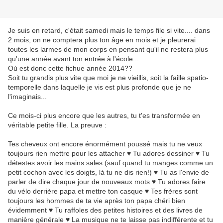
Je suis en retard, c'était samedi mais le temps file si vite.... dans
2 mois, on ne comptera plus ton âge en mois et je pleurerai
toutes les larmes de mon corps en pensant qu'il ne restera plus
qu'une année avant ton entrée à l'école...
Où est donc cette fichue année 2014??
Soit tu grandis plus vite que moi je ne vieillis, soit la faille spatio-
temporelle dans laquelle je vis est plus profonde que je ne
l'imaginais...
Ce mois-ci plus encore que les autres, tu t'es transformée en
véritable petite fille. La preuve :
Tes cheveux ont encore énormément poussé mais tu ne veux
toujours rien mettre pour les attacher ♥ Tu adores dessiner ♥ Tu
détestes avoir les mains sales (sauf quand tu manges comme un
petit cochon avec les doigts, là tu ne dis rien!) ♥ Tu as l'envie de
parler de dire chaque jour de nouveaux mots ♥ Tu adores faire
du vélo derrière papa et mettre ton casque ♥ Tes frères sont
toujours les hommes de ta vie après ton papa chéri bien
évidemment ♥ Tu raffoles des petites histoires et des livres de
manière générale ♥ La musique ne te laisse pas indifférente et tu