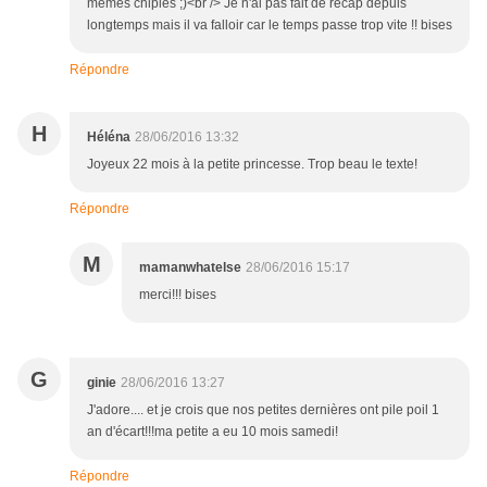
mêmes chipies ;)<br /> Je n'ai pas fait de recap depuis
longtemps mais il va falloir car le temps passe trop vite !! bises
Répondre
H
Héléna
28/06/2016 13:32
Joyeux 22 mois à la petite princesse. Trop beau le texte!
Répondre
M
mamanwhatelse
28/06/2016 15:17
merci!!! bises
G
ginie
28/06/2016 13:27
J'adore.... et je crois que nos petites dernières ont pile poil 1
an d'écart!!!ma petite a eu 10 mois samedi!
Répondre