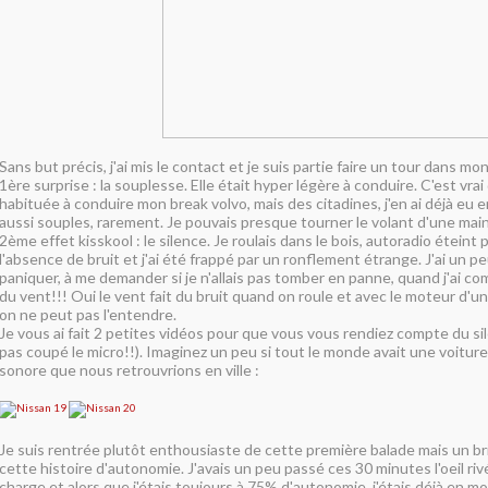
Sans but précis, j'ai mis le contact et je suis partie faire un tour dans mon
1ère surprise : la souplesse. Elle était hyper légère à conduire. C'est vrai
habituée à conduire mon break volvo, mais des citadines, j'en ai déjà eu 
aussi souples, rarement. Je pouvais presque tourner le volant d'une main
2ème effet kisskool : le silence. Je roulais dans le bois, autoradio éteint 
l'absence de bruit et j'ai été frappé par un ronflement étrange. J'ai un
paniquer, à me demander si je n'allais pas tomber en panne, quand j'ai comp
du vent!!! Oui le vent fait du bruit quand on roule et avec le moteur d'u
on ne peut pas l'entendre.
Je vous ai fait 2 petites vidéos pour que vous vous rendiez compte du sile
pas coupé le micro!!). Imaginez un peu si tout le monde avait une voiture 
sonore que nous retrouvrions en ville :
Je suis rentrée plutôt enthousiaste de cette première balade mais un br
cette histoire d'autonomie. J'avais un peu passé ces 30 minutes l'oeil rivé
charge et alors que j'étais toujours à 75% d'autonomie, j'étais déjà en 