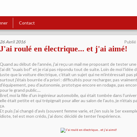
nner
Contact
26 Avril 2016
Publié
J'ai roulé en électrique... et j'ai aimé!
Quand au début de l'année, j'ai reçu un mail me proposant de tester une 
j'ai dit "ouais bof" et je n'ai pas répondu tout de suite. Loin de moi l'idée d
juste que la voiture électrique, c'était un sujet qui ne m'intéressait pas p
surtout j'étais bourrée d'a priori : difficultés pour recharger, pas vraimen
d'équipement, peu d'autonomie, prototype encore en rodage, pas encor
pour le grand public....
Bref, moi la fille d'un ingénieur automobile, qui était tombée dans l'univ
elle était petite et qui trépignait pour aller au salon de l'auto, je n'étais
ça.
Et puis j'ai changé d'avis (souvent femme varie, et j'en suis le 1er exemple
idiote, tel est mon crédo, j'ai donc décidé de tenter l'expérience.