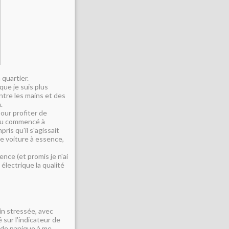
 quartier.
 que je suis plus
entre les mains et des
.
pour profiter de
 peu commencé à
ris qu'il s'agissait
ne voiture à essence,
nce (et promis je n'ai
électrique la qualité
in stressée, avec
 sur l'indicateur de
mode panique à me