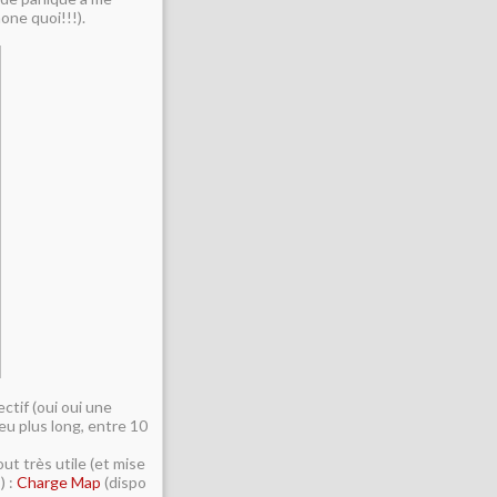
one quoi!!!).
ctif (oui oui une
eu plus long, entre 10
ut très utile (et mise
) :
Charge Map
(dispo