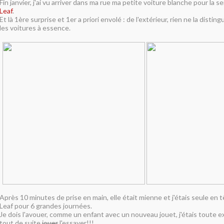
Fin janvier, j'ai vu arriver dans ma rue ma petite voiture blanche pour la 
Leaf
.
Et là 1ère surprise et 1er a priori envolé : de l'extérieur, rien ne la disti
les voitures à essence.
Après 10 minutes de prise en main, elle était mienne et j'étais seule en 
Leaf pour 6 grandes journées.
Je dois l'avouer, comme un enfant avec un nouveau jouet, j'étais toute exc
tout de suite
jouer
l'essayer!!!