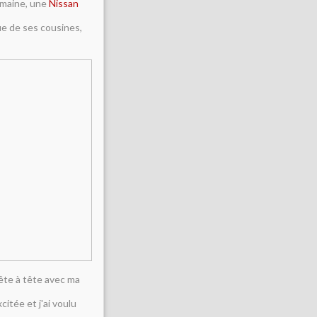
semaine, une
Nissan
ngue de ses cousines,
tête à tête avec ma
itée et j'ai voulu