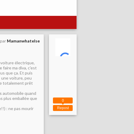
 par
Mamanwhatelse
voiture électrique,
e faire ma diva, c'est
lus que ça. Et puis
t une voiture, peu
e totalement prêt
ers automobile quand
 pas plus emballée que
0
!!) : ne pas mourir
Repost