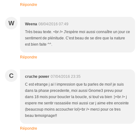
Répondre
W
Weena
08/04/2016 07:49
Très beau texte. <br /> J'espère moi aussi connaître un jour ce
sentiment de plénitude. C'est beau de se dire que la nature
est bien faite ^^.
Répondre
C
cruche power
07/04/2016 23:35
C est etrange j ai l impression que tu parles de moi! je suis
dans ta phase precedente, moi aussi Gnome3 prevu pour
dans 18 mois pour boucler la boucle, si tout va bien :)<br /> j
espere me sentir rassasiée moi aussi car j aime etre enceinte
(beaucoup moins accoucher lol)<br /> merci pour ce tres
beau temoignage!!
Répondre