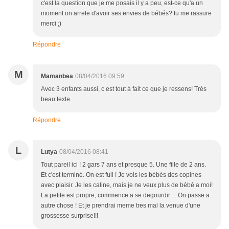
c'est la question que je me posais il y a peu, est-ce qu'a un
moment on arrete d'avoir ses envies de bébés? tu me rassure
merci ;)
Répondre
M
Mamanbea
08/04/2016 09:59
Avec 3 enfants aussi, c est tout à fait ce que je ressens! Très
beau texte.
Répondre
L
Lutya
08/04/2016 08:41
Tout pareil ici ! 2 gars 7 ans et presque 5. Une fille de 2 ans.
Et c'est terminé. On est full ! Je vois les bébés des copines
avec plaisir. Je les caline, mais je ne veux plus de bébé a moi!
La petite est propre, commence a se degourdir ... On passe a
autre chose ! Et je prendrai meme tres mal la venue d'une
grossesse surprise!!!