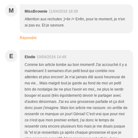
M
MissBrownie
11/04/2016 18:39
Attention aux rechutes ;)<br /> Enfin, pour le moment, je n'en
ai pas eu. Et je savoure.
Répondre
E
Elodie
10/04/2016 14:49
Comme ton article tombe au bon moment! J'ai accouché il y a
maintenant 3 semaines d'un petit bout qui comble nos
attentes et plus encore! Je n'ai jamais été aussi heureuse de
ma vie... Mais malgré tout je garde au fond de moi un petit
brin de nostalgie de ne plus l'avoir en moi,, ne plus le sentir
bouger et aussi (très égoïstement) devoir le partager avec
d'autres désormais. J'ai eu une grossesse parfaite et ça doit
donc jouer j'imagine. Mais ton article me rassure: on arrête de
ressentir ce manque un jour! Génial! C'est vrai que pour moi
ce n'est que mon premier enfant, j'ai donc le temps de
ressentir cela encore plusieurs fois mais je me disais jusque
là "et si je ressentais ça après chaque grossesse et que je