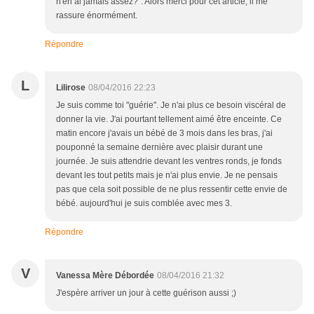
n'en ai jamais assez?". Alors merci pour cet article, il me
rassure énormément.
Répondre
L
Lilirose
08/04/2016 22:23
Je suis comme toi "guérie". Je n'ai plus ce besoin viscéral de
donner la vie. J'ai pourtant tellement aimé être enceinte. Ce
matin encore j'avais un bébé de 3 mois dans les bras, j'ai
pouponné la semaine dernière avec plaisir durant une
journée. Je suis attendrie devant les ventres ronds, je fonds
devant les tout petits mais je n'ai plus envie. Je ne pensais
pas que cela soit possible de ne plus ressentir cette envie de
bébé. aujourd'hui je suis comblée avec mes 3.
Répondre
V
Vanessa Mère Débordée
08/04/2016 21:32
J'espère arriver un jour à cette guérison aussi ;)