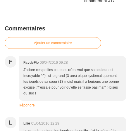
Commentaires
Ajouter un commentaire
F
FaydeFlo
06/04/2016 09:28
J'adore ces petites couettes (c'est vrai que sa couleur est
incroyable ^^). Ici le grand (3 ans) pique systématiquement
les jouets de sa sœur (13 mois) mais il a toujours une bonne
excuse : "j'essaie pour voir qu'elle se fasse pas mal" ;) bises
du sud !
Répondre
L
Lilie
05/04/2016 12:29
Le grand qui pique les jouets de la petite : j'ai le même à la