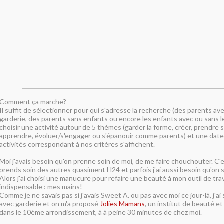
Comment ça marche?
Il suffit de sélectionner pour qui s'adresse la recherche (des parents av
garderie, des parents sans enfants ou encore les enfants avec ou sans l
choisir une activité autour de 5 thèmes (garder la forme, créer, prendre so
apprendre, évoluer/s'engager ou s'épanouir comme parents) et une date e
activités correspondant à nos critères s'affichent.
Moi j'avais besoin qu'on prenne soin de moi, de me faire chouchouter. C'es
prends soin des autres quasiment H24 et parfois j'ai aussi besoin qu'on 
Alors j'ai choisi une manucure pour refaire une beauté à mon outil de trav
indispensable : mes mains!
Comme je ne savais pas si j'avais Sweet A. ou pas avec moi ce jour-là, j'ai 
avec garderie et on m'a proposé
Jolies Mamans
, un institut de beauté et
dans le 10ème arrondissement, à à peine 30 minutes de chez moi.