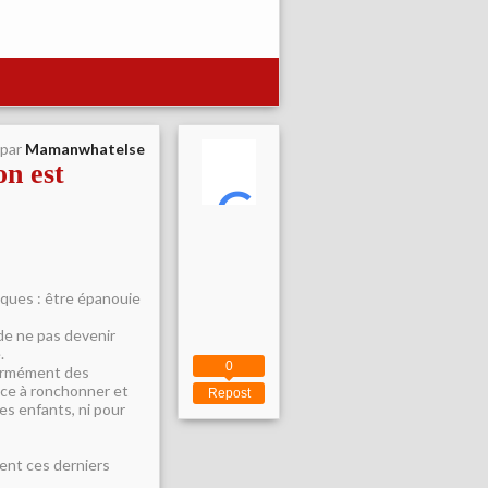
 par
Mamanwhatelse
on est
iques : être épanouie
 de ne pas devenir
.
0
énormément des
ence à ronchonner et
Repost
les enfants, ni pour
ment ces derniers