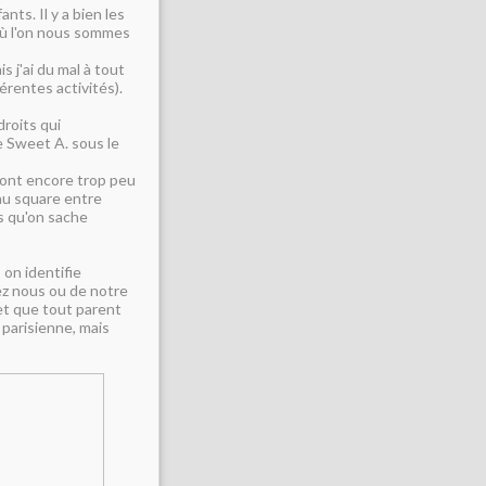
ts. Il y a bien les
où l'on nous sommes
s j'ai du mal à tout
férentes activités).
droits qui
e Sweet A. sous le
sont encore trop peu
au square entre
as qu'on sache
 on identifie
hez nous ou de notre
et que tout parent
 parisienne, mais