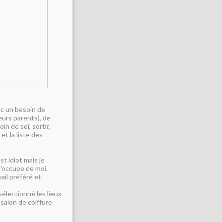
ec un besoin de
eurs parents), de
in de soi, sortir,
t la liste des
t idiot mais je
s'occupe de moi.
ail préféré et
sélectionné les lieux
 salon de coiffure