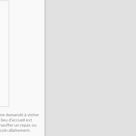
ême demandé à visiter
lieu d'accueil est
chauffer un repas ou
coin allaitement.