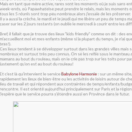
Mais en tant que mère active, rares sont les moments où je suis sans enfan
week-ends, où Papawhatelse peut prendre le relais, mais les moments 
tous les 5 réunis sont trop peu nombreux alors j'essaie de les préserver.
Il y a aussi la crèche, le mardi et le jeudi qui me libère un peu de temps mai
caser sur les 2 jours restants (on oublie le mercredi à courir entre les dif
Bref, il fallait que je trouve des lieux "kids friendly" comme on dit : des en
m'accueillent moi et mes enfants (même si la plupart du temps, je n'ai qu
bras!).
Ces lieux tendent à se développer surtout dans les grandes villes mais 
nombreux et surtout très peu connus. On se les refile sous le manteau 
mamans au bout du rouleau, mais on le crie pas trop sur les toits pour p
justement qu'on est au bout du rouleau!
Et c'est là qu'intervient le service
Babylone Harmonie
: sur un même site,
rapidement les lieux de bien-être ou les activités de loisirs autour de c
lieu de travail et qui répondent aux contraintes de temps/enfants/budg
rencontre. Il est orienté aujourd'hui principalement sur Paris et la région
j'espère que le service pourra s'étendre aussi en Province dans le futur.