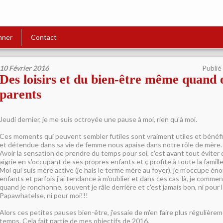
nner
Contact
10 Février 2016
Publié
Des loisirs et du bien-être même quand 
parents
Jeudi dernier, je me suis octroyée une pause à moi, rien qu'à moi.
Ces moments qui peuvent sembler futiles sont vraiment utiles et bénéf
et détendue dans sa vie de femme nous apaise dans notre rôle de mère.
Avoir la sensation de prendre du temps pour soi, c'est avant tout éviter
aigrie en s'occupant de ses propres enfants et ç profite à toute la famille
Moi qui suis mère active (je hais le terme mère au foyer), je m'occupe 
enfants et parfois j'ai tendance à m'oublier et dans ces cas-là, je comm
quand je ronchonne, souvent je râle derrière et c'est jamais bon, ni pour 
Papawhatelse, ni pour moi!!!
Alors ces petites pauses bien-être, j'essaie de m'en faire plus régulière
temps. Cela fait partie de mes objectifs de 2016.