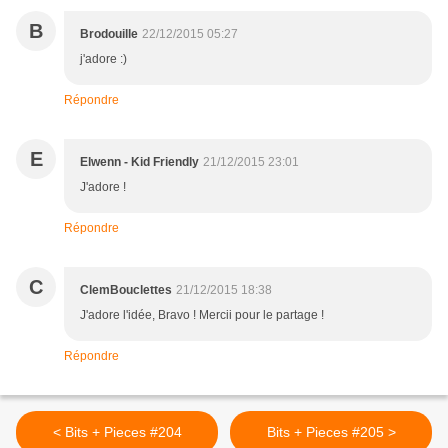
B
Brodouille
22/12/2015 05:27
j'adore :)
Répondre
E
Elwenn - Kid Friendly
21/12/2015 23:01
J'adore !
Répondre
C
ClemBouclettes
21/12/2015 18:38
J'adore l'idée, Bravo ! Mercii pour le partage !
Répondre
< Bits + Pieces #204
Bits + Pieces #205 >