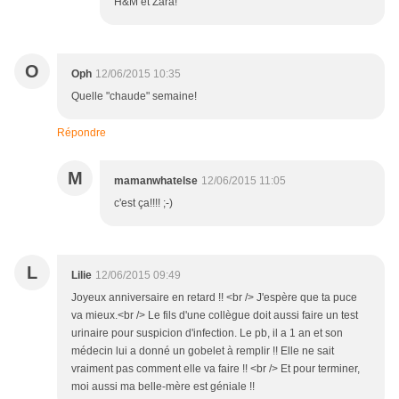
H&M et Zara!
O
Oph
12/06/2015 10:35
Quelle "chaude" semaine!
Répondre
M
mamanwhatelse
12/06/2015 11:05
c'est ça!!!! ;-)
L
Lilie
12/06/2015 09:49
Joyeux anniversaire en retard !! <br /> J'espère que ta puce
va mieux.<br /> Le fils d'une collègue doit aussi faire un test
urinaire pour suspicion d'infection. Le pb, il a 1 an et son
médecin lui a donné un gobelet à remplir !! Elle ne sait
vraiment pas comment elle va faire !! <br /> Et pour terminer,
moi aussi ma belle-mère est géniale !!