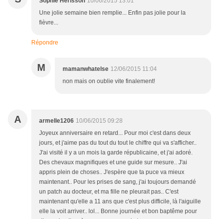
Sophie Hérisson
10/06/2015 13:01
Une jolie semaine bien remplie... Enfin pas jolie pour la
fièvre...
Répondre
M
mamanwhatelse
12/06/2015 11:04
non mais on oublie vite finalement!
A
armelle1206
10/06/2015 09:28
Joyeux anniversaire en retard... Pour moi c'est dans deux
jours, et j'aime pas du tout du tout le chiffre qui va s'afficher..
J'ai visité il y a un mois la garde républicaine, et j'ai adoré.
Des chevaux magnifiques et une guide sur mesure.. J'ai
appris plein de choses.. J'espère que ta puce va mieux
maintenant.. Pour les prises de sang, j'ai toujours demandé
un patch au docteur, et ma fille ne pleurait pas.. C'est
maintenant qu'elle a 11 ans que c'est plus difficile, là l'aiguille
elle la voit arriver.. lol... Bonne journée et bon baptême pour