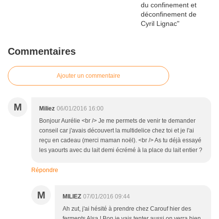
Commentaires
Ajouter un commentaire
M
Miliez
06/01/2016 16:00
Bonjour Aurélie <br /> Je me permets de venir te demander
conseil car j'avais découvert la multidelice chez toi et je l'ai
reçu en cadeau (merci maman noël). <br /> As tu déjà essayé
les yaourts avec du lait demi écrémé à la place du lait entier ?
Répondre
M
MILIEZ
07/01/2016 09:44
Ah zut, j'ai hésité à prendre chez Carouf hier des
ferments Alsa ! Bon je vais tenter aussi on verra bien