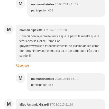
M
mamanwhatelse
23/03/2015 15:19
participation 468
M
maman pipelette
17/03/2015 21:38
Coucou bon la je croise tout ce que je peux, la recette que je
ferais c'est le Délice Citron Earl
greyhttp://www.seb.fr/recettes/recette-de-cuisine/delice-citron-
earl-grey?from=search merci à toi et ton partenaire très belle
soirée !!!
Répondre
M
mamanwhatelse
23/03/2015 15:19
participation 467
M
Miss Amanda Girardi
17/03/2015 21:26