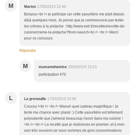
M
Marion
17/03/2015 22:40
Bonjour,<br /> je participe car cette yaourtière me plait depuis
déjà quelques mois. Je pense que je commencerai par tester
les crèmes à la pistache : http://www.seb.fr/recettes/recette-de-
cuisine/creme-la-pistache?from=search<br /> <br /> Merci
pour ce concours.
Répondre
M
mamanwhatelse
23/03/2015 15:21
participation 470
L
La grenouille
17/03/2015 22:06
Coucou !<br /> <br /> Waouh quel cadeau magnifique ! Je
tente ma chance avec plaisir :) Cette yaourtière est tellement
polyvalente que j'aimerai beaucoup l'avoir dans ma cuisine !
<br /> <br /> La recette que je réaliserais en premier, et à mon
avis très souvent car nous sommes de gros consommateurs