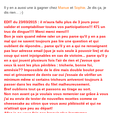
Il y en a aussi une à gagner chez
Manue
et
Sophie
. Je dis ça, je
dis rien... ;-)
EDIT du 23/03/2015 : il m'aura fallu plus de 3 jours pour
valider et comptabiliser toutes vos participations!!! 471 un
truc de dingue!!!! Merci merci merci!!!
Bon je vais quand même raler un peu parce qu'il y en a pas
mal qui ne savent toujours pas lire une question et qui
oublient de répondre... parce qu'il y en a qui ne renseignent
pas leur adresse email (que je suis seule à pouvoir lire) et du
coup qui sont injoignables en cas de victoire... parce qu'il y
en a qui jouent plusieurs fois l'air de rien et j'avoue que
ceux là sont les plus pénibles : tricherie, bonne foi,
amnésie?? Impossible de le dire mais double boulot pour
moi et grincement de dents car oui j'essaie de vérifier un
minimum même si certains tricheurs arriveront toujours à
passer dans les mailles du filet malheureusement.
Bref oublions tout ça et passons au tirage au sort.
Non non avant ça je voulais vous remercier car grâce à vous
j'ai eu envie de tester de nouvelles recettes comme ce
cheesecake au citron que vous avez plébiscité et qui ne
m'attirait que peu au départ!