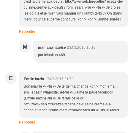
c'est la crème aux oeufs : http://www.seb.fr/recettes/recette-de-
cuisine/creme-aux-oeufs?from=search<br /> <br /> Je croise
les doigts et je m'en vais manger un Flamby ;)<br /> Un grand
merci pour ce superbe concours !<br /> <br /> Bonne soirée !
Répondre
M
mamanwhatelse
23/03/2015 15:19
participation 469
E
Emilie bazin
17/03/2015 21:58
Bonsoir,<br /> <br /> Je tente ma chance!<br /> mon email :
emiliebazin@laposte.net<br /> J'aime la page facebook
(Emilie bazin) <br /> Je ferais celle ci :
http://www.seb.fr/recettes/recette-de-cuisine/creme-au-
chocolat-facon-grand-mere?from=search<br /> <br /> Merci
Répondre