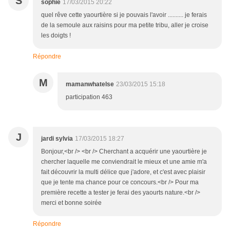
S
sophie
17/03/2015 20:22
quel rêve cette yaourtière si je pouvais l'avoir .......... je ferais
de la semoule aux raisins pour ma petite tribu, aller je croise
les doigts !
Répondre
M
mamanwhatelse
23/03/2015 15:18
participation 463
J
jardi sylvia
17/03/2015 18:27
Bonjour,<br /> <br /> Cherchant a acquérir une yaourtière je
chercher laquelle me conviendrait le mieux et une amie m'a
fait découvrir la multi délice que j'adore, et c'est avec plaisir
que je tente ma chance pour ce concours.<br /> Pour ma
première recette a tester je ferai des yaourts nature.<br />
merci et bonne soirée
Répondre