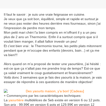
Il faut le savoir : je suis une vraie feignasse en cuisine.
Je veux que ça soit bon, équilibré, simple et rapide et surtout je
ne veux pas rester des heures derrière mes fourneaux, sinon j'ai
l'impression de perdre mon temps.
Mon petit mari chéri l'a bien compris en m'offrant il y a un peu
plus de 2 ans un Thermomix. Enfin il a surtout compris que si il
voulait bien manger, il allait falloir investir un peu!
Et c'est bien vrai : le Thermomix tourne, les petits plats mitonnent
pendant que je m'occupe des enfants (devoirs, bain...) et ça me
va bien!!!
Alors quand on m'a proposé de tester une yaourtière, j'ai hésité :
est-ce que ça n'allait pas me prendre trop de temps? Est-ce que
ça valait vraiment le coup gustativement et financièrement?
Voilà donc 3 semaines que je fais des yaourts à la maison, je vais
essayer de répondre à ces questions de manière objective!
+ Commençons par les caractéristiques techniques:
La
yaourtière
multidélices de Seb existe en version 6 ou 12 pots.
Son prix : 99,99€ en version 6 pots et 129,99€ en version 12