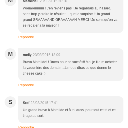
M
MathildeL
23/03/2015 20:16
Wouaouuuuu ! J'en reviens pas ! Je regardais au hasard,
sans trop y croire le résultat. .. quelle surprise ! Un grand
grand GRAAAAAND GRAAAAAAN MERCI ! Je sens qu'on va
se régaler à la maison !
Répondre
M
melly
23/03/2015 18:09
Bravo Mathilde! ! Bravo pour ce succès!! Moi je file m acheter
la yaourtière des demain!...tu nous diras ce que donne le
cheese cake :)
Répondre
S
Stef
23/03/2015 17:41
Un grand bravo à Mathilde et à toi aussi pour tout ce tri et ce
tirage au sort.
Répondre