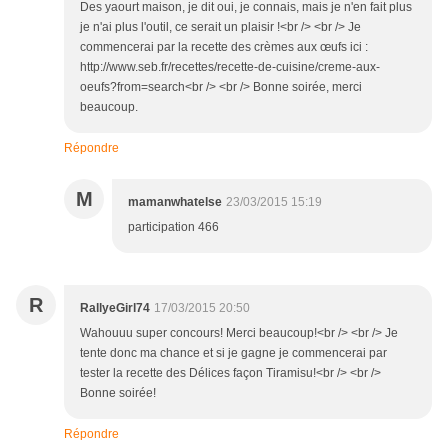
Des yaourt maison, je dit oui, je connais, mais je n'en fait plus
je n'ai plus l'outil, ce serait un plaisir !<br /> <br /> Je
commencerai par la recette des crèmes aux œufs ici :
http://www.seb.fr/recettes/recette-de-cuisine/creme-aux-
oeufs?from=search<br /> <br /> Bonne soirée, merci
beaucoup.
Répondre
M
mamanwhatelse
23/03/2015 15:19
participation 466
R
RallyeGirl74
17/03/2015 20:50
Wahouuu super concours! Merci beaucoup!<br /> <br /> Je
tente donc ma chance et si je gagne je commencerai par
tester la recette des Délices façon Tiramisu!<br /> <br />
Bonne soirée!
Répondre