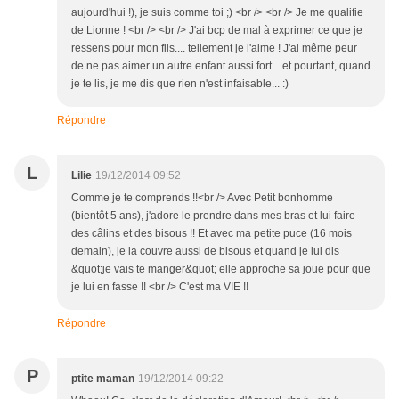
aujourd'hui !), je suis comme toi ;) <br /> <br /> Je me qualifie
de Lionne ! <br /> <br /> J'ai bcp de mal à exprimer ce que je
ressens pour mon fils.... tellement je l'aime ! J'ai même peur
de ne pas aimer un autre enfant aussi fort... et pourtant, quand
je te lis, je me dis que rien n'est infaisable... :)
Répondre
L
Lilie
19/12/2014 09:52
Comme je te comprends !!<br /> Avec Petit bonhomme
(bientôt 5 ans), j'adore le prendre dans mes bras et lui faire
des câlins et des bisous !! Et avec ma petite puce (16 mois
demain), je la couvre aussi de bisous et quand je lui dis
&quot;je vais te manger&quot; elle approche sa joue pour que
je lui en fasse !! <br /> C'est ma VIE !!
Répondre
P
ptite maman
19/12/2014 09:22