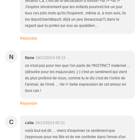
Whaou! Ca, c'est de la déclaration d'Amour! <br /> <br />
J'espère sincèrement que tes enfants pourront lire un jour
tous ces jolis mots qu'ils t'inspirent...même si, à mon avis, ils
les &quot;lisent&quot; déjà un peu (beaucoup?) dans le
regard que tu portes sur eux au quotidien...
Répondre
N
Nane
19/12/2014 08:15
ce n'est pas pour rien que l'on parle de l'INSTINCT maternel ...
(désolée pour les majuscules ;) ) c'est un sentiment qui vient
du plus profond de nous, comme tu le dis c'est de l'ordre de
l'animal, de l'inné ... <br /> belle expression de cet amour en
tous cas !
Répondre
C
catia
19/12/2014 00:31
voilà tout est dit .... merci d'exprimer ce sentiment que
j'epprouve pour ma fille et de me conforter dans l'envie d'un