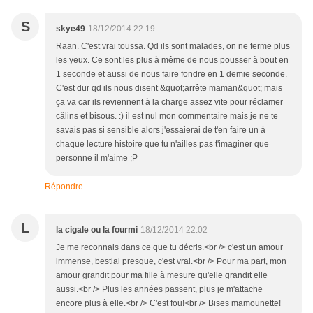
S
skye49
18/12/2014 22:19
Raan. C'est vrai toussa. Qd ils sont malades, on ne ferme plus
les yeux. Ce sont les plus à même de nous pousser à bout en
1 seconde et aussi de nous faire fondre en 1 demie seconde.
C'est dur qd ils nous disent &quot;arrête maman&quot; mais
ça va car ils reviennent à la charge assez vite pour réclamer
câlins et bisous. :) il est nul mon commentaire mais je ne te
savais pas si sensible alors j'essaierai de t'en faire un à
chaque lecture histoire que tu n'ailles pas t'imaginer que
personne il m'aime ;P
Répondre
L
la cigale ou la fourmi
18/12/2014 22:02
Je me reconnais dans ce que tu décris.<br /> c'est un amour
immense, bestial presque, c'est vrai.<br /> Pour ma part, mon
amour grandit pour ma fille à mesure qu'elle grandit elle
aussi.<br /> Plus les années passent, plus je m'attache
encore plus à elle.<br /> C'est fou!<br /> Bises mamounette!