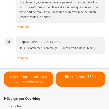
Exactement ça, on les a dans la peau et on les boufferait...<br
/> Eux, c'est nous.<br /> Je me dis toujours que mini est une
vraie part de moi !<br /> Tu as très bien exprimée ce qu'on
ressent toutes je pense :)
Répondre
S
Sophie Kune
18/12/2014 20:57
Je suis totalement comme ça.... Tu l'as d'ailleurs vu hier ;-)
Répondre
< Ma sélection culturelle
Bits + Pieces #152 >
pour les enfants #3
Hébergé par Overblog
Top articles