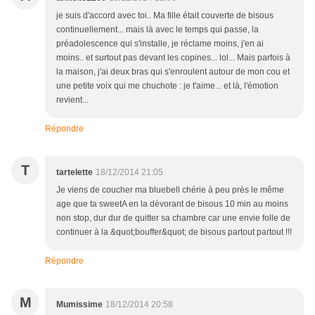
je suis d'accord avec toi.. Ma fille était couverte de bisous
continuellement... mais là avec le temps qui passe, la
préadolescence qui s'installe, je réclame moins, j'en ai
moins.. et surtout pas devant les copines... lol... Mais parfois à
la maison, j'ai deux bras qui s'enroulent autour de mon cou et
une petite voix qui me chuchote : je t'aime... et là, l'émotion
revient...
Répondre
T
tartelette
18/12/2014 21:05
Je viens de coucher ma bluebell chérie à peu près le même
age que ta sweetA en la dévorant de bisous 10 min au moins
non stop, dur dur de quitter sa chambre car une envie folle de
continuer à la &quot;bouffer&quot; de bisous partout partout !!!
Répondre
M
Mumissime
18/12/2014 20:58