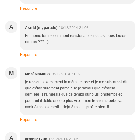
Répondre
A
Astrid (myparade)
18/12/2014 21:08
En même temps comment résister à ces petites joues toutes
rondes ??? ;-)
Répondre
M
MeZéMaMaLo
18/12/2014 21:07
je ressens exactement la même chose et je me suis aussi dit
que c'était surement parce que je savais que c'était la
dernière !!! j'aimerais que ce temps dur plus longtemps et
pourtant il défile encore plus vite... mon troisième bébé va
avoir 8 mois samedi... déjà 8 mois... profite bien !!!
Répondre
A
armelle1206
18/12/2014 21:06