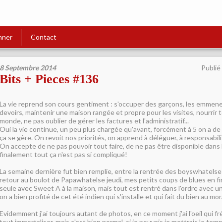
nner
Contact
8 Septembre 2014
Publié
Bits + Pieces #136
La vie reprend son cours gentiment : s'occuper des garçons, les emmener à
devoirs, maintenir une maison rangée et propre pour les visites, nourrir 
monde, ne pas oublier de gérer les factures et l'administratif...
Oui la vie continue, un peu plus chargée qu'avant, forcément à 5 on a de 
ça se gère. On revoit nos priorités, on apprend à déléguer, à responsabilis
On accepte de ne pas pouvoir tout faire, de ne pas être disponible dans
finalement tout ça n'est pas si compliqué!
La semaine dernière fut bien remplie, entre la rentrée des boyswhatelse à
retour au boulot de Papawhatelse jeudi, mes petits coups de blues en fi
seule avec Sweet A à la maison, mais tout est rentré dans l'ordre avec
on a bien profité de cet été indien qui s'installe et qui fait du bien au mor
Evidemment j'ai toujours autant de photos, en ce moment j'ai l'oeil qui frét
tout immortaliser, mais c'est bien normal, si je pouvais je mettrais le tem