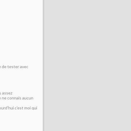
e de tester avec
us assez
je ne connais aucun
urd'hui c'est moi qui