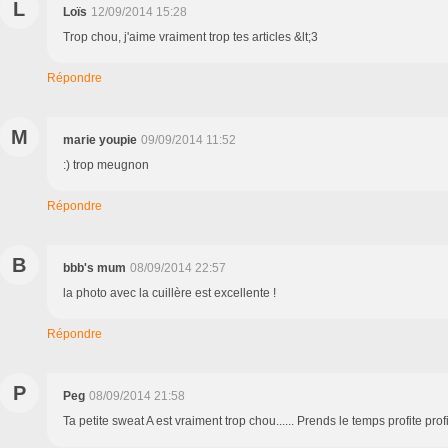
L
Loïs
12/09/2014 15:28
Trop chou, j'aime vraiment trop tes articles &lt;3
Répondre
M
marie youpie
09/09/2014 11:52
:) trop meugnon
Répondre
B
bbb's mum
08/09/2014 22:57
la photo avec la cuillère est excellente !
Répondre
P
Peg
08/09/2014 21:58
Ta petite sweat A est vraiment trop chou...... Prends le temps profite profi