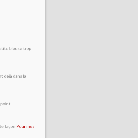
petite blouse trop
t déjà dans la
oint....
ade façon
Pour mes