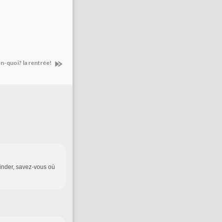
en-quoi? la rentrée!
 kinder, savez-vous où