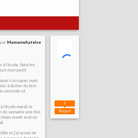
 par
Mamanwhatelse
 l'école, faire les
tout mon petit
quoi s'occuper, mais
er, à lâcher du lest.
 la seconde et
0
 l'école mardi, le
n de semaine une fois
Repost
 un beau week-end où
al.
ille et j'ai envie de
ps sur pause, histoire