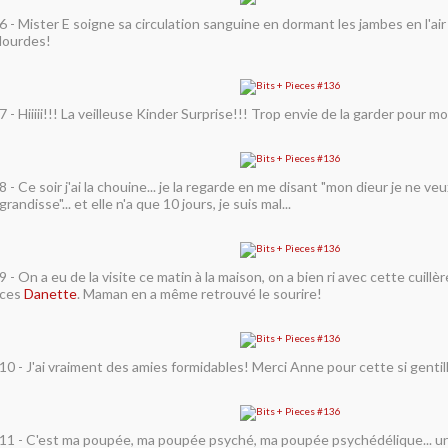
6 - Mister E soigne sa circulation sanguine en dormant les jambes en l'air
lourdes!
7 - Hiiiii!!! La veilleuse Kinder Surprise!!! Trop envie de la garder pour mo
8 - Ce soir j'ai la chouine... je la regarde en me disant "mon dieur je ne veu
grandisse"... et elle n'a que 10 jours, je suis mal...
9 - On a eu de la visite ce matin à la maison, on a bien ri avec cette cuill
ces
Danette
. Maman en a même retrouvé le sourire!
10 - J'ai vraiment des amies formidables! Merci Anne pour cette si gentil
11 - C'est ma poupée, ma poupée psyché, ma poupée psychédélique... un