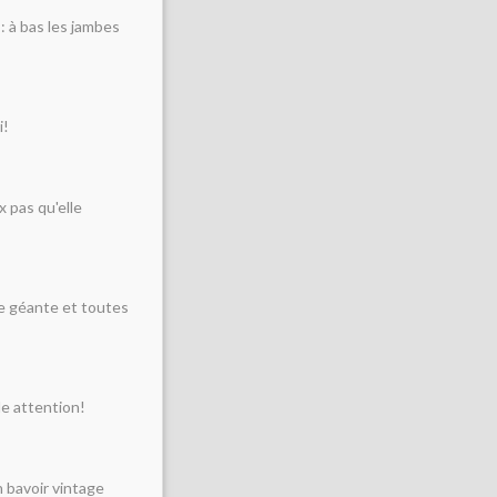
 : à bas les jambes
i!
x pas qu'elle
ère géante et toutes
le attention!
 bavoir vintage