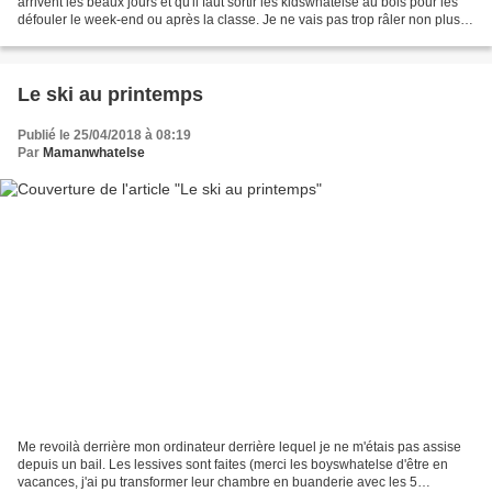
arrivent les beaux jours et qu'il faut sortir les kidswhatelse au bois pour les
défouler le week-end ou après la classe. Je ne vais pas trop râler non plus,
on est à une rue...
Le ski au printemps
Publié le 25/04/2018 à 08:19
Par
Mamanwhatelse
Me revoilà derrière mon ordinateur derrière lequel je ne m'étais pas assise
depuis un bail. Les lessives sont faites (merci les boyswhatelse d'être en
vacances, j'ai pu transformer leur chambre en buanderie avec les 5