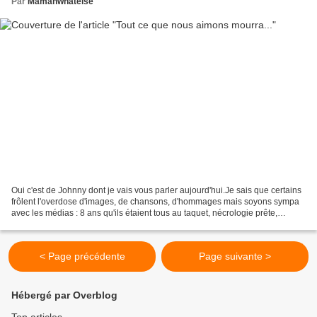
Par
Mamanwhatelse
Oui c'est de Johnny dont je vais vous parler aujourd'hui.Je sais que certains
frôlent l'overdose d'images, de chansons, d'hommages mais soyons sympa
avec les médias : 8 ans qu'ils étaient tous au taquet, nécrologie prête,
rétrospective fignolée, extraits...
< Page précédente
Page suivante >
Hébergé par Overblog