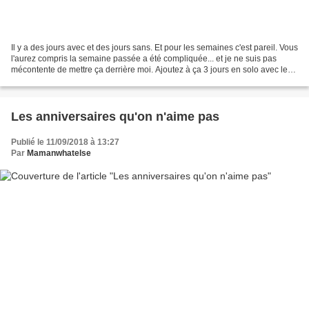
Il y a des jours avec et des jours sans. Et pour les semaines c'est pareil. Vous
l'aurez compris la semaine passée a été compliquée... et je ne suis pas
mécontente de mettre ça derrière moi. Ajoutez à ça 3 jours en solo avec les
kidswhatelse, les devoirs...
Les anniversaires qu'on n'aime pas
Publié le 11/09/2018 à 13:27
Par
Mamanwhatelse