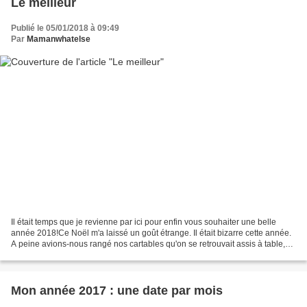
Le meilleur
Publié le 05/01/2018 à 09:49
Par
Mamanwhatelse
Il était temps que je revienne par ici pour enfin vous souhaiter une belle
année 2018!Ce Noël m'a laissé un goût étrange. Il était bizarre cette année.
A peine avions-nous rangé nos cartables qu'on se retrouvait assis à table,
en famille, à manger du...
Mon année 2017 : une date par mois