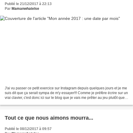
Publié le 21/12/2017 à 22:13
Par
Mamanwhatelse
J'ai vu passer ce petit exercice sur Instagram depuis quelques jours et je me
suis dit que ça serait sympa de m'y essayer!!! Comme je préfère écrire sur un
vrai clavier, c'est donc ici sur le blog que je vais me prêter au jeu plutôt que
sur mon écran...
Tout ce que nous aimons mourra...
Publié le 08/12/2017 à 09:57