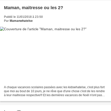
Maman, maitresse ou les 2?
Publié le 11/01/2018 à 23:50
Par
Mamanwhatelse
A chaque vacances scolaires passées avec les kidswhatelse, c'est plus fort
que moi au bout de 10 jours, je ne rêve que d'une chose c'est de les rendre
à leur maitresse respective!!! Et les dernières vacances de Noël n'ont pas
échappé à la règle : quelques...