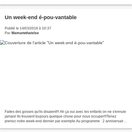
combinaisons qui sèchent à cheval...
Un week-end é-pou-vantable
Publié le 14/03/2018 à 10:37
Par
Mamanwhatelse
Faites des gosses qu'ils disaient!!! Ah ça oui avec les enfants on ne s'ennuie
jamais! Ils trouvent toujours quelque chose pour nous occuper!!!Tenez
prenez notre week-end dernier par exemple.Au programme : 2 anniversaires
de copains, un pour Mister E...