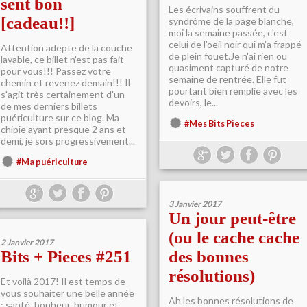
sent bon
Les écrivains souffrent du
[cadeau!!]
syndrôme de la page blanche,
moi la semaine passée, c'est
celui de l'oeil noir qui m'a frappé
Attention adepte de la couche
de plein fouet.Je n'ai rien ou
lavable, ce billet n'est pas fait
quasiment capturé de notre
pour vous!!! Passez votre
semaine de rentrée. Elle fut
chemin et revenez demain!!! Il
pourtant bien remplie avec les
s'agit très certainement d'un
devoirs, le...
de mes derniers billets
puériculture sur ce blog. Ma
#Mes Bits Pieces
chipie ayant presque 2 ans et
demi, je sors progressivement...
#Ma puériculture
3 Janvier 2017
Un jour peut-être
(ou le cache cache
2 Janvier 2017
Bits + Pieces #251
des bonnes
résolutions)
Et voilà 2017! Il est temps de
vous souhaiter une belle année
Ah les bonnes résolutions de
: santé, bonheur, humour et