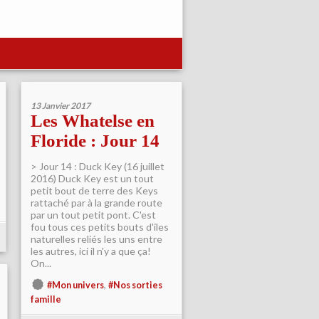
13 Janvier 2017
Les Whatelse en
Floride : Jour 14
> Jour 14 : Duck Key (16 juillet
2016) Duck Key est un tout
petit bout de terre des Keys
rattaché par à la grande route
par un tout petit pont. C'est
fou tous ces petits bouts d'iles
naturelles reliés les uns entre
les autres, ici il n'y a que ça!
On...
,
#Mon univers
#Nos sorties
famille