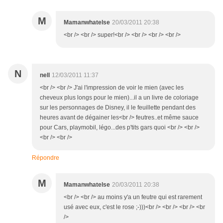
M
Mamanwhatelse
20/03/2011 20:38
<br /> <br /> super!<br /> <br /> <br /> <br />
N
nell
12/03/2011 11:37
<br /> <br /> J'ai l'impression de voir le mien (avec les
cheveux plus longs pour le mien)...il a un livre de coloriage
sur les personnages de Disney, il le feuillette pendant des
heures avant de dégainer les<br /> feutres..et même sauce
pour Cars, playmobil, légo...des p'tits gars quoi <br /> <br />
<br /> <br />
Répondre
M
Mamanwhatelse
20/03/2011 20:38
<br /> <br /> au moins y'a un feutre qui est rarement
usé avec eux, c'est le rose ;-)))<br /> <br /> <br /> <br
/>