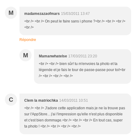
M
madamezazaofmars
15/03/2011 13:47
<br /> <br /> On peut le faire sans i phone ?<br /> <br /> <br />
<br />
Répondre
M
Mamanwhatelse
17/03/2011 23:20
<br /> <br /> bien sûr! tu m'envoies ta photo et ta
légende et je fais le tour de passe-passe pour toi!<br
/> <br /> <br /> <br />
C
Clem la matriochka
14/03/2011 10:51
<br /> <br /> J'adore cette application mais je ne la trouve pas
sur l'AppStore... j'ai l'impression qu'elle n'est plus disponible
et c'est bien dommage.<br /> <br /> <br /> En tout cas, super
ta photo ! <br /> <br /> <br /> <br />