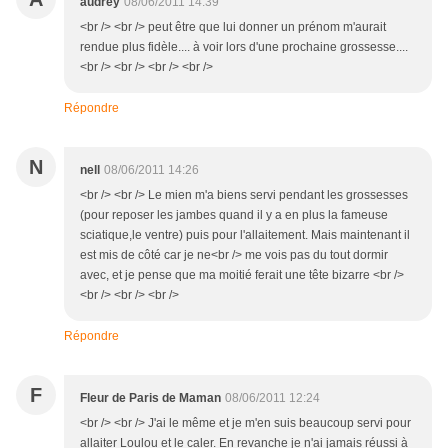
audrey
08/06/2011 14:39
<br /> <br /> peut être que lui donner un prénom m'aurait
rendue plus fidèle.... à voir lors d'une prochaine grossesse....
<br /> <br /> <br /> <br />
Répondre
N
nell
08/06/2011 14:26
<br /> <br /> Le mien m'a biens servi pendant les grossesses
(pour reposer les jambes quand il y a en plus la fameuse
sciatique,le ventre) puis pour l'allaitement. Mais maintenant il
est mis de côté car je ne<br /> me vois pas du tout dormir
avec, et je pense que ma moitié ferait une tête bizarre <br />
<br /> <br /> <br />
Répondre
F
Fleur de Paris de Maman
08/06/2011 12:24
<br /> <br /> J'ai le même et je m'en suis beaucoup servi pour
allaiter Loulou et le caler. En revanche je n'ai jamais réussi à