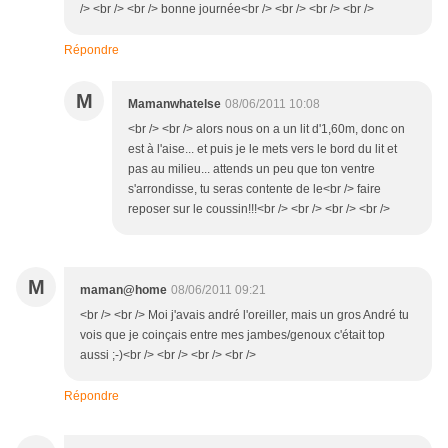
/> <br /> <br /> bonne journée<br /> <br /> <br /> <br />
Répondre
M
Mamanwhatelse
08/06/2011 10:08
<br /> <br /> alors nous on a un lit d'1,60m, donc on
est à l'aise... et puis je le mets vers le bord du lit et
pas au milieu... attends un peu que ton ventre
s'arrondisse, tu seras contente de le<br /> faire
reposer sur le coussin!!!<br /> <br /> <br /> <br />
M
maman@home
08/06/2011 09:21
<br /> <br /> Moi j'avais andré l'oreiller, mais un gros André tu
vois que je coinçais entre mes jambes/genoux c'était top
aussi ;-)<br /> <br /> <br /> <br />
Répondre