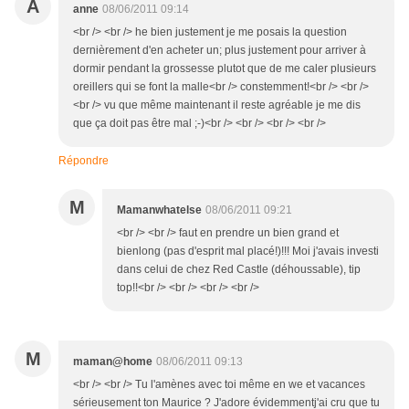
A
anne
08/06/2011 09:14
<br /> <br /> he bien justement je me posais la question
dernièrement d'en acheter un; plus justement pour arriver à
dormir pendant la grossesse plutot que de me caler plusieurs
oreillers qui se font la malle<br /> constemment!<br /> <br />
<br /> vu que même maintenant il reste agréable je me dis
que ça doit pas être mal ;-)<br /> <br /> <br /> <br />
Répondre
M
Mamanwhatelse
08/06/2011 09:21
<br /> <br /> faut en prendre un bien grand et
bienlong (pas d'esprit mal placé!)!!! Moi j'avais investi
dans celui de chez Red Castle (déhoussable), tip
top!!<br /> <br /> <br /> <br />
M
maman@home
08/06/2011 09:13
<br /> <br /> Tu l'amènes avec toi même en we et vacances
sérieusement ton Maurice ? J'adore évidemmentj'ai cru que tu