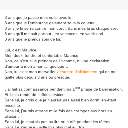
3 ans que je passe mes nuits avec lui.
3 ans que je l’enfourche gaiement sous la couette.
3 ans je le serre contre mon cœur, dans mes bras chaque soir.
3 ans qu’il me suit partout : en vacances, en week-end…
3 ans que je prends soin de lui.
Lui, c’est Maurice.
Mon doux, tendre et confortable Maurice.
Non, ce n’est ni le prénom de l’Homme, ni une déclaration
d’amour à mon amant… quoique…
Non, lui c’est mon merveilleux
coussin d’allaitement
qui ne me
quitte plus depuis 3 ans ou presque.
ère
J’ai fait sa connaissance pendant ma 1
phase de baleinisation.
Et il m’a rendu de fieffés services :
Sans lui, je crois que je n’aurais pas aussi bien dormi en étant
enceinte.
Sans lui, j’aurais attrapé mille fois des crampes aux bras en
allaitant.
Sans lui, je n’aurais pas pu lire ou surfé pendant les tétées.
Sans lui, j’aurai eu mille fois plus mal au dos.