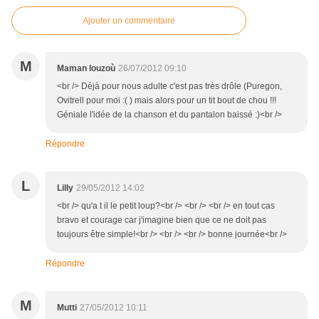
Ajouter un commentaire
M
Maman louzoù
26/07/2012 09:10
<br /> Déjà pour nous adulte c'est pas très drôle (Puregon,
Ovitrell pour moi :( ) mais alors pour un tit bout de chou !!!
Géniale l'idée de la chanson et du pantalon baissé :)<br />
Répondre
L
Lilly
29/05/2012 14:02
<br /> qu'a t il le petit loup?<br /> <br /> <br /> en tout cas
bravo et courage car j'imagine bien que ce ne doit pas
toujours être simple!<br /> <br /> <br /> bonne journée<br />
Répondre
M
Mutti
27/05/2012 10:11