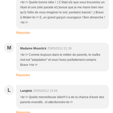
<br /> Quelle bonne idée ! :) C'était sûr que vous trouveriez un
rituel et une jolie parade et j'avoue que je me marre bien rien
qu'à l'idée de vous imaginer le soir, pantalon baissé ! ;) Bravo
à Mister<br /> E, un grand garçon courageux ! Bon dimanche !
<br />
Répondre
M
Madame Moustick
25/05/2012 21:36
<br /> Comme toujours dans le métier de parents, le maître
mot est "adaptation" et vous l'avez parfaitement compris.
Bravo !<br />
Répondre
L
Langlois
25/05/2012 15:56
<br /> Quelle merveilleuse idée!!! il a de la chance d'avoir des
parents inventifs.. et attentionnés<br />
Répondre