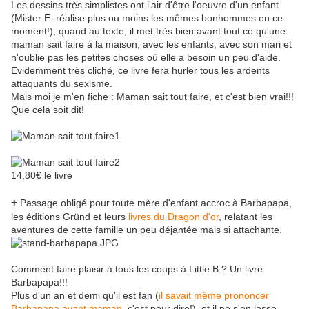
Les dessins très simplistes ont l'air d'être l'oeuvre d'un enfant
(Mister E. réalise plus ou moins les mêmes bonhommes en ce
moment!), quand au texte, il met très bien avant tout ce qu'une
maman sait faire à la maison, avec les enfants, avec son mari et
n'oublie pas les petites choses où elle a besoin un peu d'aide.
Evidemment très cliché, ce livre fera hurler tous les ardents
attaquants du sexisme.
Mais moi je m'en fiche : Maman sait tout faire, et c'est bien vrai!!!
Que cela soit dit!
14,80€ le livre
+
Passage obligé pour toute mère d'enfant accroc à Barbapapa,
les éditions Gründ et leurs
livres du Dragon d'or
, relatant les
aventures de cette famille un peu déjantée mais si attachante.
Comment faire plaisir à tous les coups à Little B.? Un livre
Barbapapa!!!
Plus d'un an et demi qu'il est fan (
il savait même prononcer
Barbapapa avant maman
, c'est pour dire!), et il ne s'en lasse