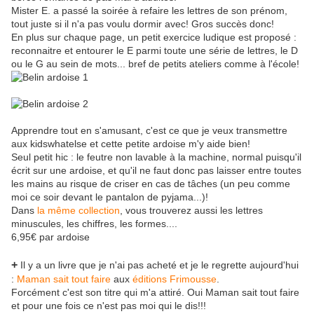
Mister E. a passé la soirée à refaire les lettres de son prénom,
tout juste si il n'a pas voulu dormir avec! Gros succès donc!
En plus sur chaque page, un petit exercice ludique est proposé :
reconnaitre et entourer le E parmi toute une série de lettres, le D
ou le G au sein de mots... bref de petits ateliers comme à l'école!
Apprendre tout en s'amusant, c'est ce que je veux transmettre
aux kidswhatelse et cette petite ardoise m'y aide bien!
Seul petit hic : le feutre non lavable à la machine, normal puisqu'il
écrit sur une ardoise, et qu'il ne faut donc pas laisser entre toutes
les mains au risque de criser en cas de tâches (un peu comme
moi ce soir devant le pantalon de pyjama...)!
Dans
la même collection
, vous trouverez aussi les lettres
minuscules, les chiffres, les formes....
6,95€ par ardoise
+
Il y a un livre que je n'ai pas acheté et je le regrette aujourd'hui
:
Maman sait tout faire
aux
éditions Frimousse
.
Forcément c'est son titre qui m'a attiré. Oui Maman sait tout faire
et pour une fois ce n'est pas moi qui le dis!!!