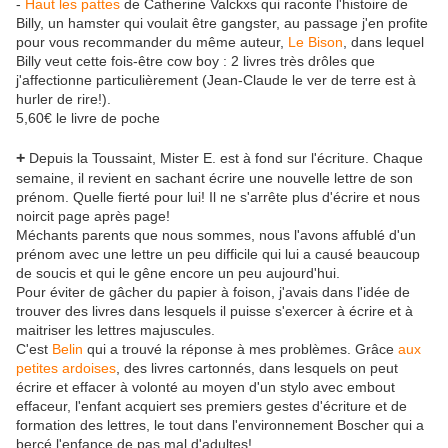
-
Haut les pattes
de Catherine Valckxs qui raconte l'histoire de
Billy, un hamster qui voulait être gangster, au passage j'en profite
pour vous recommander du même auteur,
Le Bison
, dans lequel
Billy veut cette fois-être cow boy : 2 livres très drôles que
j'affectionne particulièrement (Jean-Claude le ver de terre est à
hurler de rire!).
5,60€ le livre de poche
+
Depuis la Toussaint, Mister E. est à fond sur l'écriture. Chaque
semaine, il revient en sachant écrire une nouvelle lettre de son
prénom. Quelle fierté pour lui! Il ne s'arrête plus d'écrire et nous
noircit page après page!
Méchants parents que nous sommes, nous l'avons affublé d'un
prénom avec une lettre un peu difficile qui lui a causé beaucoup
de soucis et qui le gêne encore un peu aujourd'hui.
Pour éviter de gâcher du papier à foison, j'avais dans l'idée de
trouver des livres dans lesquels il puisse s'exercer à écrire et à
maitriser les lettres majuscules.
C'est
Belin
qui a trouvé la réponse à mes problèmes. Grâce
aux
petites ardoises
, des livres cartonnés, dans lesquels on peut
écrire et effacer à volonté au moyen d'un stylo avec embout
effaceur, l'enfant acquiert ses premiers gestes d'écriture et de
formation des lettres, le tout dans l'environnement Boscher qui a
bercé l'enfance de pas mal d'adultes!