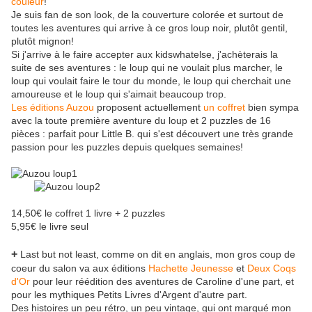
couleur
!
Je suis fan de son look, de la couverture colorée et surtout de
toutes les aventures qui arrive à ce gros loup noir, plutôt gentil,
plutôt mignon!
Si j'arrive à le faire accepter aux kidswhatelse, j'achèterais la
suite de ses aventures : le loup qui ne voulait plus marcher, le
loup qui voulait faire le tour du monde, le loup qui cherchait une
amoureuse et le loup qui s'aimait beaucoup trop.
Les éditions Auzou
proposent actuellement
un coffret
bien sympa
avec la toute première aventure du loup et 2 puzzles de 16
pièces : parfait pour Little B. qui s'est découvert une très grande
passion pour les puzzles depuis quelques semaines!
14,50€ le coffret 1 livre + 2 puzzles
5,95€ le livre seul
+
Last but not least, comme on dit en anglais, mon gros coup de
coeur du salon va aux éditions
Hachette Jeunesse
et
Deux Coqs
d'Or
pour leur réédition des aventures de Caroline d'une part, et
pour les mythiques Petits Livres d'Argent d'autre part.
Des histoires un peu rétro, un peu vintage, qui ont marqué mon