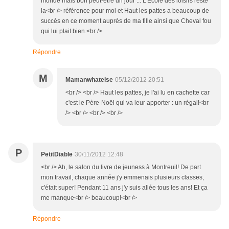
monde mais bon peut-être un jour ... L'Ecole des loisirs reste
la<br /> référence pour moi et Haut les pattes a beaucoup de
succès en ce moment auprès de ma fille ainsi que Cheval fou
qui lui plait bien.<br />
Répondre
M
Mamanwhatelse
05/12/2012 20:51
<br /> <br /> Haut les pattes, je l'ai lu en cachette car
c'est le Père-Noël qui va leur apporter : un régal!<br
/> <br /> <br /> <br />
P
PetitDiable
30/11/2012 12:48
<br /> Ah, le salon du livre de jeuness à Montreuil! De part
mon travail, chaque année j'y emmenais plusieurs classes,
c'était super! Pendant 11 ans j'y suis allée tous les ans! Et ça
me manque<br /> beaucoup!<br />
Répondre