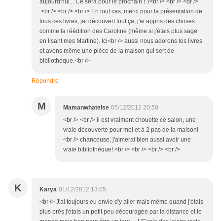
aujourd'hui... Ce sera pour le prochain ! :/<br /> <br /> <br />
<br /> <br /> <br /> En tout cas, merci pour la présentation de
tous ces livres, jai découvert tout ça, j'ai appris des choses
comme la réédition des Caroline (même si j'étais plus sage
en lisant mes Martine). Ici<br /> aussi nous adorons les livres
et avons même une pièce de la maison qui sert de
bibliothèque.<br />
Répondre
M
Mamanwhatelse
05/12/2012 20:50
<br /> <br /> il est vraiment chouette ce salon, une
vraie découverte pour moi et à 2 pas de la maison!
<br /> chanceuse, j'aimerai bien aussi avoir une
vraie bibliothèque! <br /> <br /> <br /> <br />
K
Karya
01/12/2012 13:05
<br /> J'ai toujours eu envie d'y aller mais même quand j'étais
plus près j'étais un petit peu découragée par la distance et le