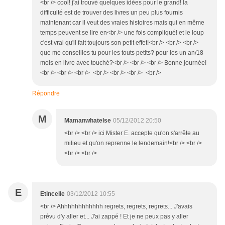
<br /> cool! j'ai trouvé quelques idées pour le grand! la
difficulté est de trouver des livres un peu plus fournis
maintenant car il veut des vraies histoires mais qui en même
temps peuvent se lire en<br /> une fois compliqué! et le loup
c'est vrai qu'il fait toujours son petit effet!<br /> <br /> <br />
que me conseilles tu pour les touts petits? pour les un an/18
mois en livre avec touché?<br /> <br /> <br /> Bonne journée!
<br /> <br /> <br /> <br /> <br /> <br /> <br />
Répondre
M
Mamanwhatelse
05/12/2012 20:50
<br /> <br /> ici Mister E. accepte qu'on s'arrête au
milieu et qu'on reprenne le lendemain!<br /> <br />
<br /> <br />
E
Etincelle
03/12/2012 10:55
<br /> Ahhhhhhhhhhhh regrets, regrets, regrets... J'avais
prévu d'y aller et... J'ai zappé ! Et je ne peux pas y aller