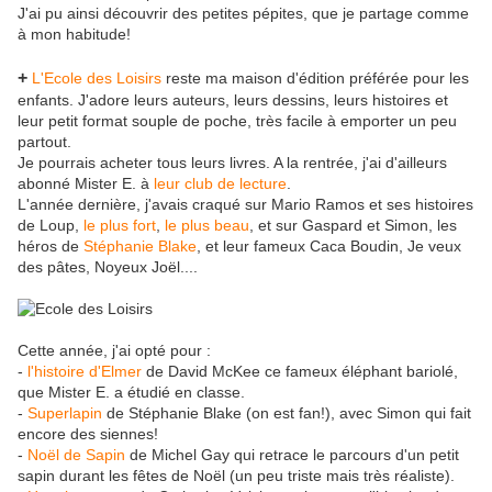
J'ai pu ainsi découvrir des petites pépites, que je partage comme
à mon habitude!
+
L'Ecole des Loisirs
reste ma maison d'édition préférée pour les
enfants. J'adore leurs auteurs, leurs dessins, leurs histoires et
leur petit format souple de poche, très facile à emporter un peu
partout.
Je pourrais acheter tous leurs livres. A la rentrée, j'ai d'ailleurs
abonné Mister E. à
leur club de lecture
.
L'année dernière, j'avais craqué sur Mario Ramos et ses histoires
de Loup,
le plus fort
,
le plus beau
, et sur Gaspard et Simon, les
héros de
Stéphanie Blake
, et leur fameux Caca Boudin, Je veux
des pâtes, Noyeux Joël....
Cette année, j'ai opté pour :
-
l'histoire d'Elmer
de David McKee ce fameux éléphant bariolé,
que Mister E. a étudié en classe.
-
Superlapin
de Stéphanie Blake (on est fan!), avec Simon qui fait
encore des siennes!
-
Noël de Sapin
de Michel Gay qui retrace le parcours d'un petit
sapin durant les fêtes de Noël (un peu triste mais très réaliste).