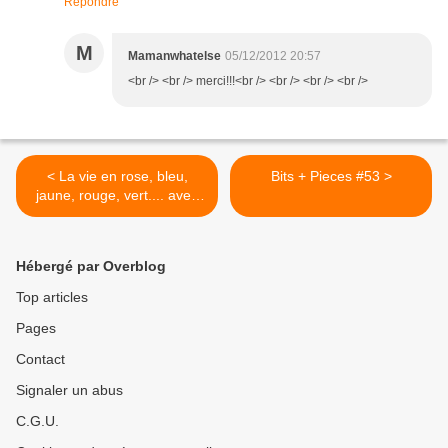
Répondre
M
Mamanwhatelse
05/12/2012 20:57
<br /> <br /> merci!!!<br /> <br /> <br /> <br />
< La vie en rose, bleu,
Bits + Pieces #53 >
jaune, rouge, vert.... avec
Living Colors [Cadeau]
Hébergé par Overblog
Top articles
Pages
Contact
Signaler un abus
C.G.U.