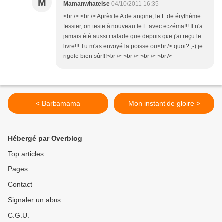
M
Mamanwhatelse
04/10/2011 16:35
<br /> <br /> Après le A de angine, le E de érythème
fessier, on teste à nouveau le E avec eczéma!!! Il n'a
jamais été aussi malade que depuis que j'ai reçu le
livre!!! Tu m'as envoyé la poisse ou<br /> quoi? ;-) je
rigole bien sûr!!!<br /> <br /> <br /> <br />
< Barbamama
Mon instant de gloire >
Hébergé par Overblog
Top articles
Pages
Contact
Signaler un abus
C.G.U.